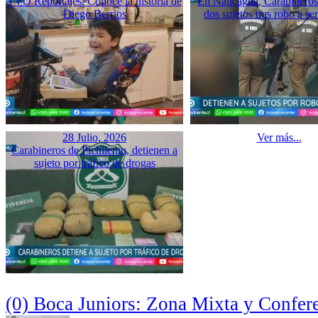
TVO Reportajes: Conoce la historia de
En Nancagua, Carabineros 
Diego Berrios
dos sujetos tras robo a se
28 Julio, 2026
Ver más...
Carabineros de Pichilemu, detienen a
sujeto por tráfico de drogas
(0) Boca Juniors: Zona Mixta y Confer