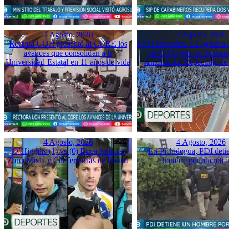
5 Agosto, 2026
4 Agosto, 2026
Rectora UOH presentó al CORE los
TVO Deportes: La agónica 
avances que consolidan a la
de O’Higgins en Sudame
Universidad Estatal en 11 años de vida
Análisis del Repechaje d
4 Agosto, 2026
4 Agosto, 2026
O’Higgins (1) vs (0) Boca Juniors:
En Pichidegua, PDI deti
Zona Mixta y Conferencias de Prensa
hombre por microtrá