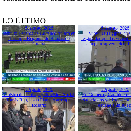
LO ÚLTIMO
6 Agosto, 2026
6 Agosto, 2026
Instituto Lecaros de Coltauco triunfó en
Minvu O’Higgins: “Va
4º Camp. Regional de Bandas de
resguardar que las vivienda
Guerra
cumplan su verdadera f
5 Agosto, 2026
5 Agosto, 2026
Ministro del Trabajo y Previsión Social,
En Graneros, Carabineros 
Tomás Rau, visita Planta Agrosuper
recupera dos vehículos con
Rosario
detiene a un sujet