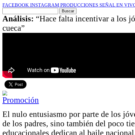
FACEBOOK
INSTAGRAM
PRODUCCIONES
SEÑAL EN VIV
Buscar
por:
Análisis:
“Hace falta incentivar a los j
cueca”
El nulo entusiasmo por parte de los jó
de los padres, sino también del poco ti
educacionales dedican al baile nacional