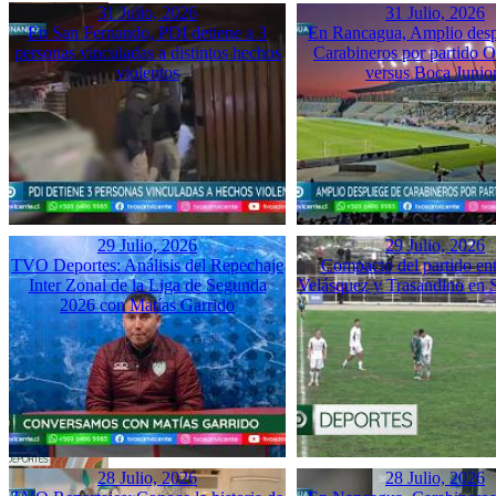
31 Julio, 2026
31 Julio, 2026
En San Fernando, PDI detiene a 3
En Rancagua, Amplio desp
personas vinculadas a distintos hechos
Carabineros por partido 
violentos
versus Boca Junio
29 Julio, 2026
29 Julio, 2026
TVO Deportes: Análisis del Repechaje
Compacto del partido ent
Inter Zonal de la Liga de Segunda
Velásquez y Trasandino en 
2026 con Matías Garrido
28 Julio, 2026
28 Julio, 2026