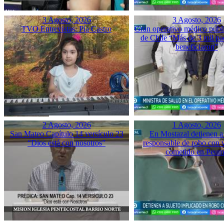
3 Agosto, 2026
3 Agosto, 2026
TVO Entrevistas: Pía Castro
Gran operativo médico públ
de Chile “Más de 3 mil pac
beneficiaron”
2 Agosto, 2026
1 Agosto, 2026
San Mateo Capítulo 14 versículo 23
En Mostazal detienen a
“Dios está con nosotros”
responsable de robo con 
cometido en Peu