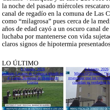
la noche del pasado miércoles rescatar
canal de regadío en la comuna de Las Ca
como “milagrosa” pues cerca de la med
años de edad cayó a un oscuro canal de
luchaba por mantenerse con vida sujeta
claros signos de hipotermia presentado
LO ÚLTIMO
6 Agosto, 2026
6 Agosto, 2026
Instituto Lecaros de Coltauco triunfó en
Minvu O’Higgins: “Va
4º Camp. Regional de Bandas de
resguardar que las vivienda
Guerra
cumplan su verdadera f