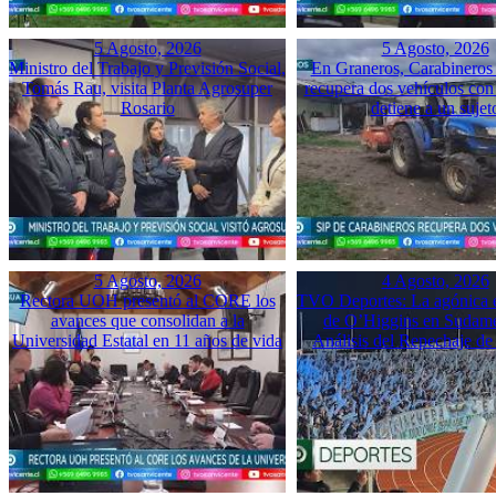
5 Agosto, 2026
5 Agosto, 2026
Ministro del Trabajo y Previsión Social,
En Graneros, Carabineros 
Tomás Rau, visita Planta Agrosuper
recupera dos vehículos con
Rosario
detiene a un sujet
5 Agosto, 2026
4 Agosto, 2026
Rectora UOH presentó al CORE los
TVO Deportes: La agónica 
avances que consolidan a la
de O’Higgins en Sudame
Universidad Estatal en 11 años de vida
Análisis del Repechaje d