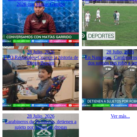
2026 con Matías Garrido
28 Julio, 2026
28 Julio, 2026
TVO Reportajes: Conoce la historia de
En Nancagua, Carabineros 
Diego Berrios
dos sujetos tras robo a se
28 Julio, 2026
Ver más...
Carabineros de Pichilemu, detienen a
sujeto por tráfico de drogas