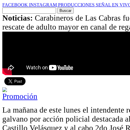
FACEBOOK
INSTAGRAM
PRODUCCIONES
SEÑAL EN VIV
Buscar
por:
Noticias:
Carabineros de Las Cabras fu
rescate de adulto mayor en canal de reg
La mañana de este lunes el intendente r
galvano por acción policial destacada a
Castillo Velásquez y al cabo 2do José 