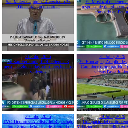
San Mateo Capítulo 14 versículo 23
En Mostazal detienen a
“Dios está con nosotros”
responsable de robo con 
cometido en Peu
31 Julio, 2026
31 Julio, 2026
En San Fernando, PDI detiene a 3
En Rancagua, Amplio desp
personas vinculadas a distintos hechos
Carabineros por partido 
violentos
versus Boca Junio
29 Julio, 2026
29 Julio, 2026
TVO Deportes: Análisis del Repechaje
Compacto del partido ent
Inter Zonal de la Liga de Segunda
Velásquez y Trasandino en 