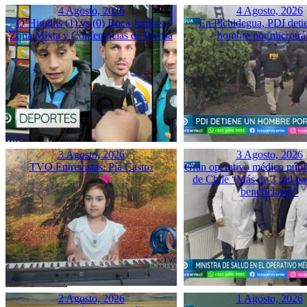
4 Agosto, 2026
4 Agosto, 2026
O’Higgins (1) vs (0) Boca Juniors:
En Pichidegua, PDI deti
Zona Mixta y Conferencias de Prensa
hombre por microtrá
3 Agosto, 2026
3 Agosto, 2026
TVO Entrevistas: Pía Castro
Gran operativo médico públ
de Chile “Más de 3 mil pac
beneficiaron”
2 Agosto, 2026
1 Agosto, 2026