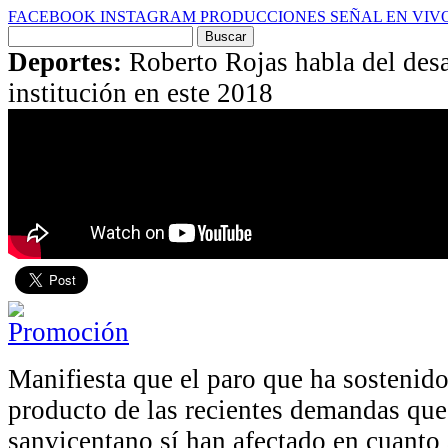
FACEBOOK
INSTAGRAM
PRODUCCIONES
SEÑAL EN VIV
Buscar
por:
Deportes:
Roberto Rojas habla del des
institución en este 2018
Manifiesta que el paro que ha sostenido
producto de las recientes demandas que
sanvicentano sí han afectado en cuanto 