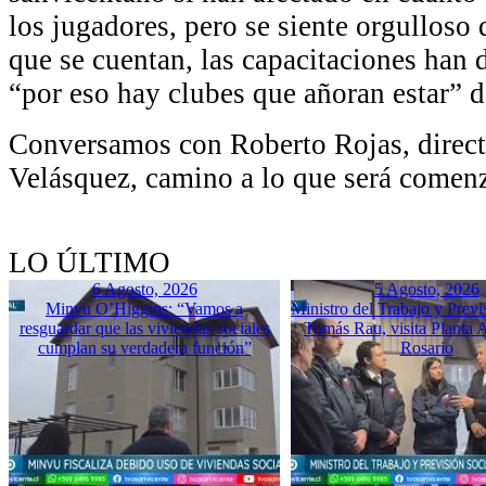
los jugadores, pero se siente orgulloso
que se cuentan, las capacitaciones han 
“por eso hay clubes que añoran estar” 
Conversamos con Roberto Rojas, direct
Velásquez, camino a lo que será comenza
LO ÚLTIMO
6 Agosto, 2026
5 Agosto, 2026
Minvu O’Higgins: “Vamos a
Ministro del Trabajo y Previ
resguardar que las viviendas sociales
Tomás Rau, visita Planta 
cumplan su verdadera función”
Rosario