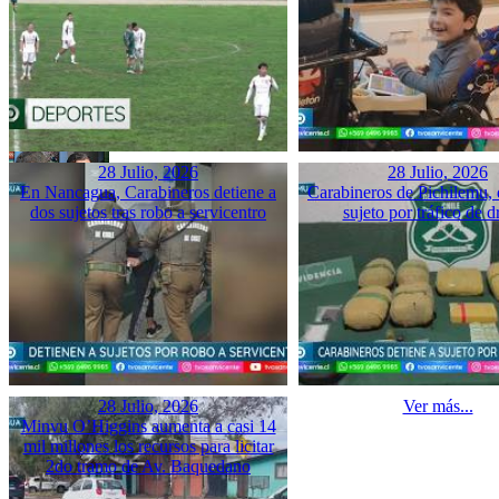
28 Julio, 2026
28 Julio, 2026
En Nancagua, Carabineros detiene a
Carabineros de Pichilemu, 
dos sujetos tras robo a servicentro
sujeto por tráfico de d
28 Julio, 2026
Ver más...
Minvu O’Higgins aumenta a casi 14
mil millones los recursos para licitar
2do tramo de Av. Baquedano