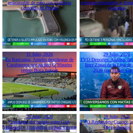
responsable de robo con violencia
personas vinculadas a disti
cometido en Peumo
violentos
31 Julio, 2026
29 Julio, 2026
En Rancagua, Amplio despliegue de
TVO Deportes: Análisis del
Carabineros por partido O’Higgins
Inter Zonal de la Liga d
versus Boca Juniors
2026 con Matías Gar
29 Julio, 2026
28 Julio, 2026
Compacto del partido entre Gral.
TVO Reportajes: Conoce la 
Velásquez y Trasandino en San Vicente
Diego Berrios