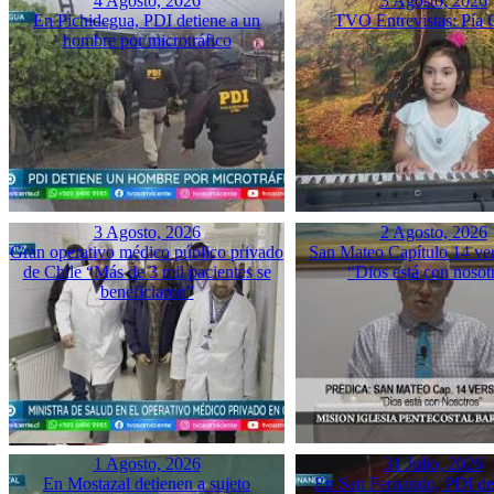
4 Agosto, 2026
3 Agosto, 2026
En Pichidegua, PDI detiene a un
TVO Entrevistas: Pía 
hombre por microtráfico
3 Agosto, 2026
2 Agosto, 2026
Gran operativo médico público privado
San Mateo Capítulo 14 ver
de Chile “Más de 3 mil pacientes se
“Dios está con nosot
beneficiaron”
1 Agosto, 2026
31 Julio, 2026
En Mostazal detienen a sujeto
En San Fernando, PDI det