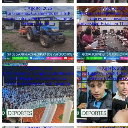
5 Agosto, 2026
5 Agosto, 2026
En Graneros, Carabineros de la SIP
Rectora UOH presentó al
recupera dos vehículos con encargo y
avances que consolida
detiene a un sujeto
Universidad Estatal en 11 a
4 Agosto, 2026
4 Agosto, 2026
TVO Deportes: La agónica eliminación
O’Higgins (1) vs (0) Boca
de O’Higgins en Sudamericana.
Zona Mixta y Conferencias
Análisis del Repechaje de Segunda