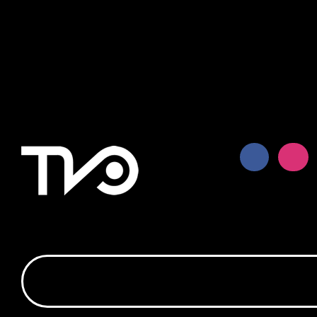
Notice
: fwrite(): Write of 618 bytes fa
quota exceeded in
/home/tvosanvi/publ
content/plugins/wordfence/vendor/wo
waf/src/lib/storage/file.php
on line
42