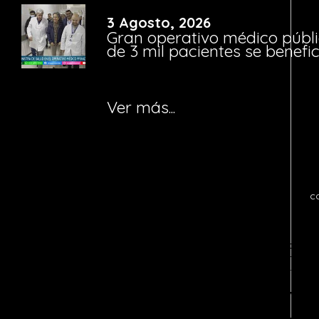
3 Agosto, 2026
Gran operativo médico públi
de 3 mil pacientes se benefi
Ver más...
c
Notice
: fwrite(): Write of 618 bytes fa
quota exceeded in
/home/tvosanvi/publ
content/plugins/wordfence/vendor/wo
waf/src/lib/storage/file.php
on line
42