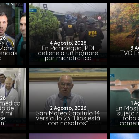
026
vs (0)
4 Agosto, 2026
 Zona
En Pichidegua, PDI
3 A
encias
detiene a un hombre
TVO En
a
por microtráfico
026
 médico
1 A
do de
En Most
2 Agosto, 2026
3 mil
San Mateo Capítulo 14
sujeto 
se
versículo 23 “Dios está
robo 
on”
con nosotros”
comet