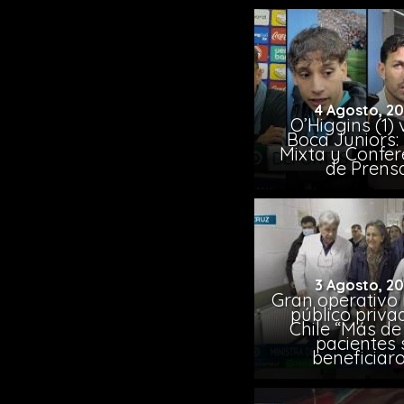
4 Agosto, 2
O’Higgins (1) 
Boca Juniors:
Mixta y Confer
de Prens
3 Agosto, 2
Gran operativo
público priva
Chile “Más de 
pacientes 
beneficiar