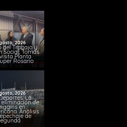
gosto, 2026
o del Trabajo y
n Social, Tomás
visita Planta
uper Rosario
gosto, 2026
Deportes: La
 eliminación de
Higgins en
icana. Análisis
Repechaje de
Segunda