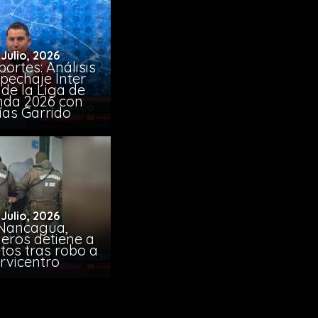
 Julio, 2026
ortes: Análisis
pechaje Inter
de la Liga de
da 2026 con
ías Garrido
 Julio, 2026
Nancagua,
eros detiene a
tos tras robo a
rvicentro