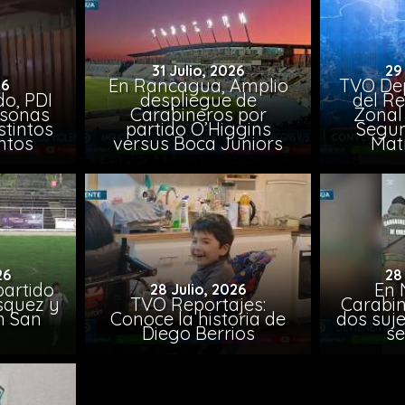
31 Julio, 2026
29
En Rancagua, Amplio
TVO Dep
26
o, PDI
despliegue de
del Re
rsonas
Carabineros por
Zonal 
stintos
partido O’Higgins
Segun
ntos
versus Boca Juniors
Mat
26
28
artido
En 
28 Julio, 2026
ásquez y
TVO Reportajes:
Carabin
n San
Conoce la historia de
dos suje
Diego Berrios
se