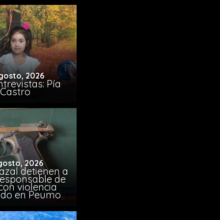
gosto, 2026
trevistas: Pía
Castro
gosto, 2026
azal detienen a
responsable de
con violencia
ido en Peumo