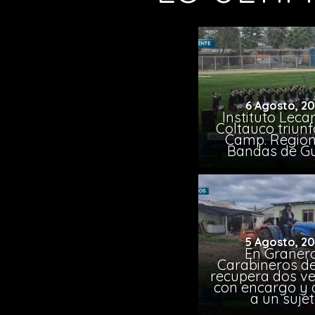
6 Agosto, 2
Instituto Leca
Coltauco triunf
Camp. Region
Bandas de G
5 Agosto, 2
En Granero
Carabineros de
recupera dos ve
con encargo y 
a un suje