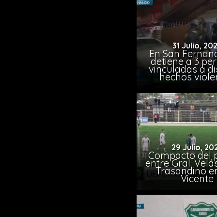
31 Julio, 20
En San Fernand
detiene a 3 pe
vinculadas a di
hechos viole
29 Julio, 20
Compacto del p
entre Gral. Vel
Trasandino e
Vicente