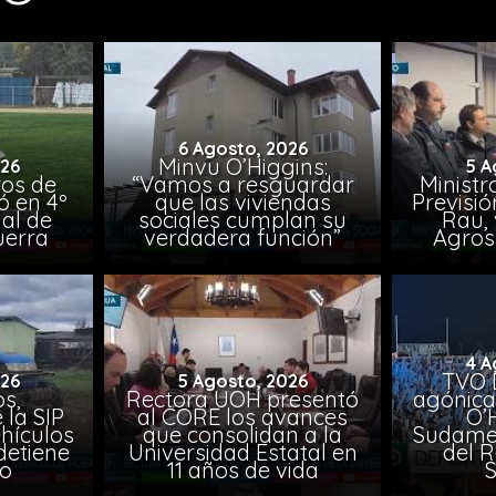
6 Agosto, 2026
Minvu O’Higgins:
026
5 A
ros de
“Vamos a resguardar
Ministr
ó en 4º
que las viviendas
Previsió
al de
sociales cumplan su
Rau, 
uerra
verdadera función”
Agros
4 A
TVO 
026
5 Agosto, 2026
s,
Rectora UOH presentó
agónica
 la SIP
al CORE los avances
O’
hículos
que consolidan a la
Sudamer
detiene
Universidad Estatal en
del 
to
11 años de vida