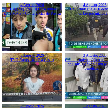
4 Agosto, 2026
4 Agosto, 2026
O’Higgins (1) vs (0) Boca Juniors:
En Pichidegua, PDI deti
Zona Mixta y Conferencias de Prensa
hombre por microtrá
3 Agosto, 2026
3 Agosto, 2026
TVO Entrevistas: Pía Castro
Gran operativo médico públ
de Chile “Más de 3 mil pac
beneficiaron”
2 Agosto, 2026
1 Agosto, 2026