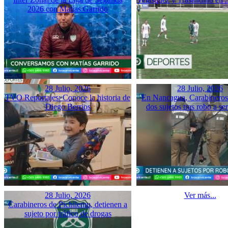
2026 con Matías Garrido
28 Julio, 2026
28 Julio, 2026
TVO Reportajes: Conoce la historia de
En Nancagua, Carabineros 
Diego Berrios
dos sujetos tras robo a se
28 Julio, 2026
Ver más...
Carabineros de Pichilemu, detienen a
sujeto por tráfico de drogas