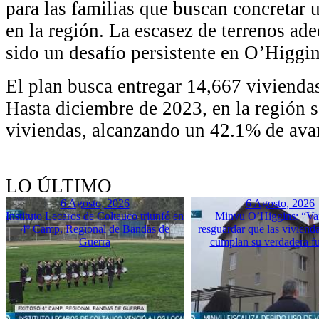
para las familias que buscan concretar 
en la región. La escasez de terrenos ad
sido un desafío persistente en O’Higgin
El plan busca entregar 14,667 vivienda
Hasta diciembre de 2023, en la región 
viviendas, alcanzando un 42.1% de ava
LO ÚLTIMO
6 Agosto, 2026
6 Agosto, 2026
Instituto Lecaros de Coltauco triunfó en
Minvu O’Higgins: “Va
4º Camp. Regional de Bandas de
resguardar que las vivienda
Guerra
cumplan su verdadera f