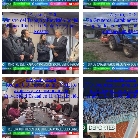
5 Agosto, 2026
5 Agosto, 2026
Ministro del Trabajo y Previsión Social,
En Graneros, Carabineros 
Tomás Rau, visita Planta Agrosuper
recupera dos vehículos con
Rosario
detiene a un sujet
5 Agosto, 2026
4 Agosto, 2026
Rectora UOH presentó al CORE los
TVO Deportes: La agónica 
avances que consolidan a la
de O’Higgins en Sudame
Universidad Estatal en 11 años de vida
Análisis del Repechaje d