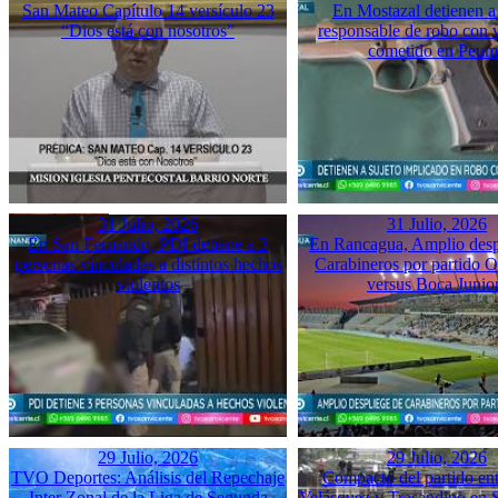
San Mateo Capítulo 14 versículo 23
En Mostazal detienen a
“Dios está con nosotros”
responsable de robo con 
cometido en Peu
31 Julio, 2026
31 Julio, 2026
En San Fernando, PDI detiene a 3
En Rancagua, Amplio desp
personas vinculadas a distintos hechos
Carabineros por partido 
violentos
versus Boca Junio
29 Julio, 2026
29 Julio, 2026
TVO Deportes: Análisis del Repechaje
Compacto del partido ent
Inter Zonal de la Liga de Segunda
Velásquez y Trasandino en 