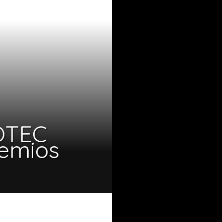
COTEC
remios