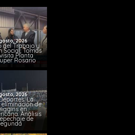
gosto, 2026
o del Trabajo y
n Social, Tomás
visita Planta
uper Rosario
gosto, 2026
Deportes: La
 eliminación de
Higgins en
icana. Análisis
Repechaje de
Segunda