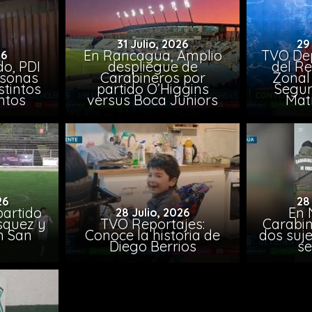
31 Julio, 2026
29
En Rancagua, Amplio
TVO Dep
26
o, PDI
despliegue de
del Re
rsonas
Carabineros por
Zonal 
stintos
partido O’Higgins
Segun
ntos
versus Boca Juniors
Mat
26
28
artido
En 
28 Julio, 2026
ásquez y
TVO Reportajes:
Carabin
n San
Conoce la historia de
dos suje
Diego Berrios
se