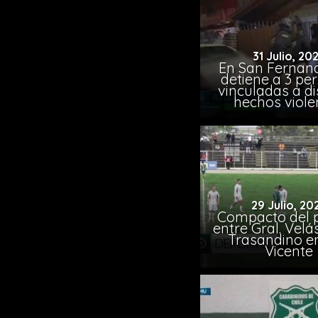
31 Julio, 20
En San Fernand
detiene a 3 pe
vinculadas a di
hechos viole
29 Julio, 20
Compacto del p
entre Gral. Vel
Trasandino e
Vicente