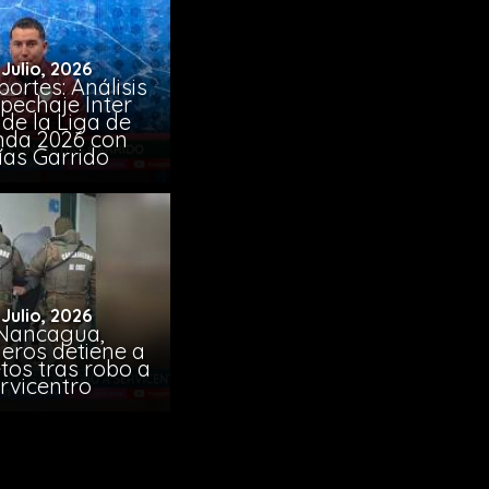
 Julio, 2026
ortes: Análisis
pechaje Inter
de la Liga de
da 2026 con
ías Garrido
 Julio, 2026
Nancagua,
eros detiene a
tos tras robo a
rvicentro