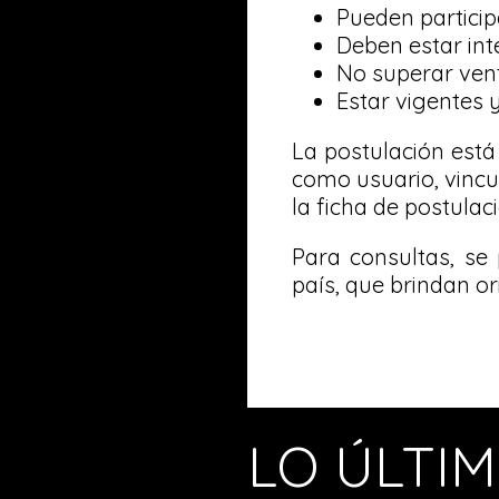
Pueden particip
Deben estar in
No superar vent
Estar vigentes y
La postulación está
como usuario, vincul
la ficha de postula
Para consultas, se
país, que brindan or
LO ÚLTI