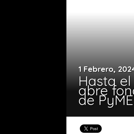
1 Febrero, 202
Hasta el
abre fon
de PyME