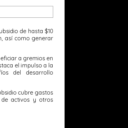
ubsidio de hasta $10
ón, así como generar
eficiar a gremios en
staca el impulso a la
fíos del desarrollo
ubsidio cubre gastos
 de activos y otros