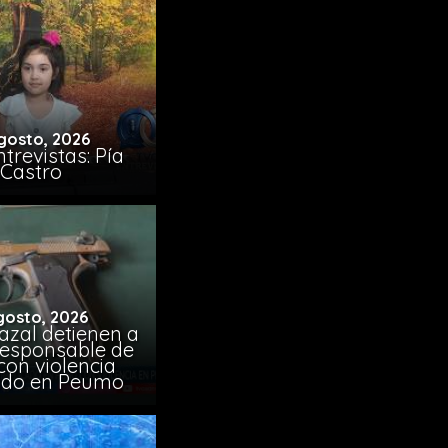
gosto, 2026
trevistas: Pía
Castro
gosto, 2026
azal detienen a
responsable de
con violencia
ido en Peumo