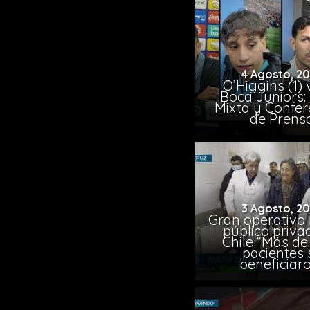
4 Agosto, 2
O’Higgins (1) 
Boca Juniors:
Mixta y Confer
de Prens
3 Agosto, 2
Gran operativo
público priva
Chile “Más de 
pacientes 
beneficiar