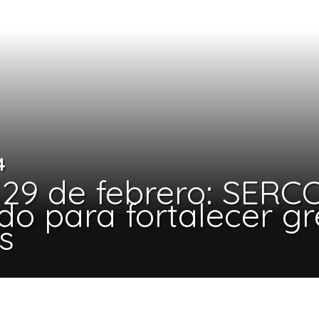
4
 29 de febrero: SER
do para fortalecer g
s