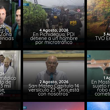
026
vs (0)
4 Agosto, 2026
 Zona
En Pichidegua, PDI
3 A
encias
detiene a un hombre
TVO En
a
por microtráfico
026
 médico
1 A
do de
En Most
2 Agosto, 2026
3 mil
San Mateo Capítulo 14
sujeto 
se
versículo 23 “Dios está
robo 
on”
con nosotros”
comet