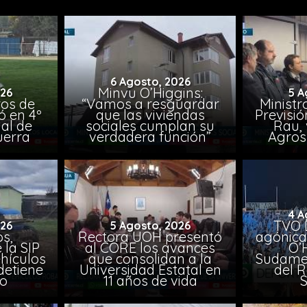
6 Agosto, 2026
Minvu O’Higgins:
026
5 A
ros de
“Vamos a resguardar
Ministr
ó en 4º
que las viviendas
Previsió
al de
sociales cumplan su
Rau, 
uerra
verdadera función”
Agros
4 A
TVO 
026
5 Agosto, 2026
s,
Rectora UOH presentó
agónica
 la SIP
al CORE los avances
O’
hículos
que consolidan a la
Sudamer
detiene
Universidad Estatal en
del 
to
11 años de vida