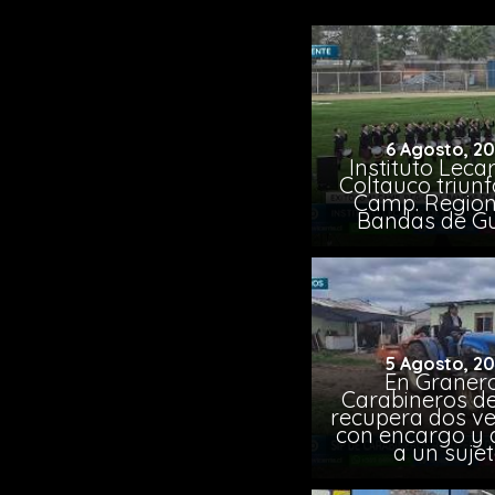
6 Agosto, 2
Instituto Leca
Coltauco triunf
Camp. Region
Bandas de G
5 Agosto, 2
En Granero
Carabineros de
recupera dos ve
con encargo y 
a un suje