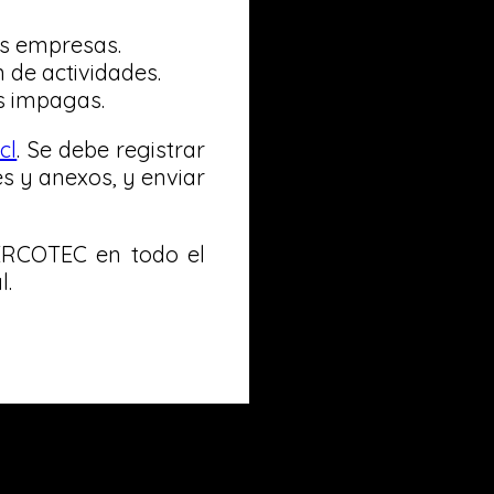
s empresas.
 de actividades.
as impagas.
cl
. Se debe registrar
es y anexos, y enviar
SERCOTEC en todo el
l.