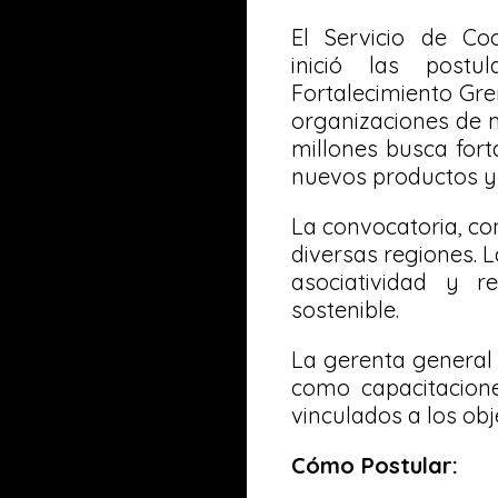
El Servicio de Co
inició las post
Fortalecimiento Gre
organizaciones de m
millones busca fort
nuevos productos y 
La convocatoria, co
diversas regiones. L
asociatividad y re
sostenible.
La gerenta general 
como capacitacione
vinculados a los ob
Cómo Postular: