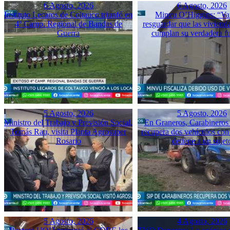
6 Agosto, 2026
6 Agosto, 2026
Instituto Lecaros de Coltauco triunfó en
Minvu O’Higgins: “Va
4º Camp. Regional de Bandas de
resguardar que las vivienda
Guerra
cumplan su verdadera f
5 Agosto, 2026
5 Agosto, 2026
Ministro del Trabajo y Previsión Social,
En Graneros, Carabineros 
Tomás Rau, visita Planta Agrosuper
recupera dos vehículos con
Rosario
detiene a un sujet
5 Agosto, 2026
4 Agosto, 2026