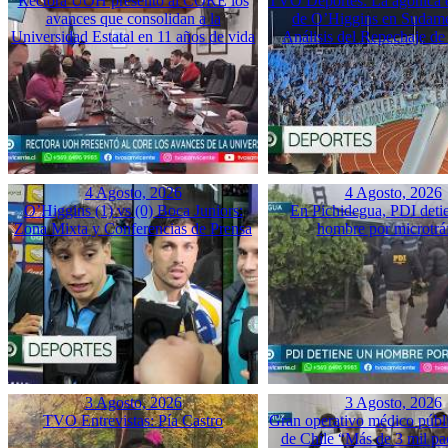
Rectora UOH presentó al CORE los
TVO Deportes: La agónica 
avances que consolidan a la
de O’Higgins en Sudame
Universidad Estatal en 11 años de vida
Análisis del Repechaje d
4 Agosto, 2026
4 Agosto, 2026
O’Higgins (1) vs (0) Boca Juniors:
En Pichidegua, PDI deti
Zona Mixta y Conferencias de Prensa
hombre por microtrá
3 Agosto, 2026
3 Agosto, 2026
TVO Entrevistas: Pía Castro
Gran operativo médico públ
de Chile “Más de 3 mil pac