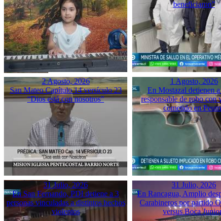
beneficiaron”
2 Agosto, 2026
1 Agosto, 2026
San Mateo Capítulo 14 versículo 23
En Mostazal detienen a
“Dios está con nosotros”
responsable de robo con 
cometido en Peu
31 Julio, 2026
31 Julio, 2026
En San Fernando, PDI detiene a 3
En Rancagua, Amplio desp
personas vinculadas a distintos hechos
Carabineros por partido 
violentos
versus Boca Junio