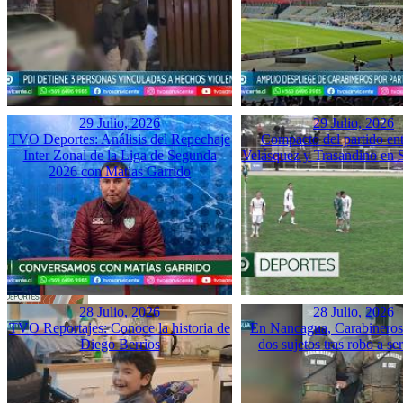
29 Julio, 2026
29 Julio, 2026
TVO Deportes: Análisis del Repechaje
Compacto del partido ent
Inter Zonal de la Liga de Segunda
Velásquez y Trasandino en 
2026 con Matías Garrido
28 Julio, 2026
28 Julio, 2026
TVO Reportajes: Conoce la historia de
En Nancagua, Carabineros 
Diego Berrios
dos sujetos tras robo a se