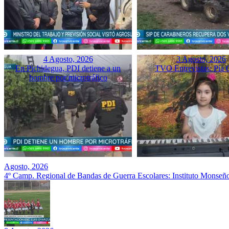
4 Agosto, 2026
3 Agosto, 2026
En Pichidegua, PDI detiene a un
TVO Entrevistas: Pía 
hombre por microtráfico
Agosto, 2026
4º Camp. Regional de Bandas de Guerra Escolares: Instituto Monseñ