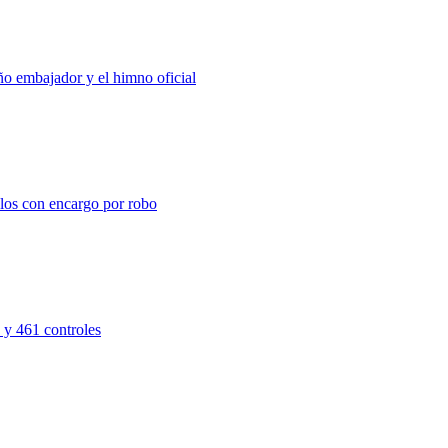
ño embajador y el himno oficial
los con encargo por robo
 y 461 controles