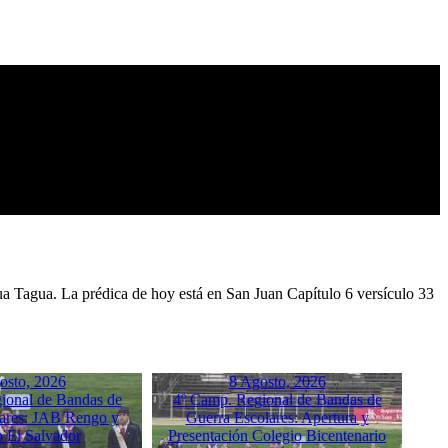
a Tagua. La prédica de hoy está en San Juan Capítulo 6 versículo 33
osto, 2026
8 Agosto, 2026
ional de Bandas de
4º Camp. Regional de Bandas de
ares: JAB Rengo y
Guerra Escolares: Apertura y
o El Salvador
Presentación Colegio Bicentenario