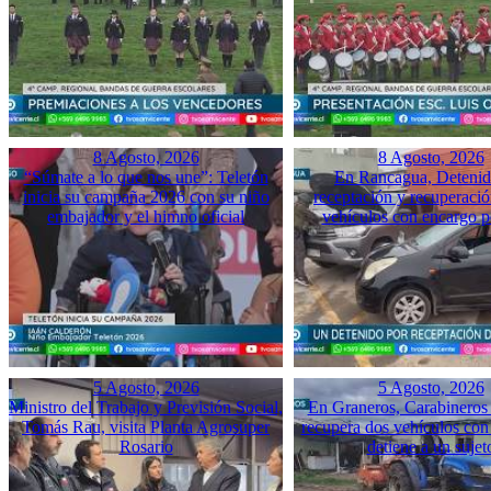
8 Agosto, 2026
8 Agosto, 2026
“Súmate a lo que nos une”: Teletón
En Rancagua, Detenid
inicia su campaña 2026 con su niño
receptación y recuperació
embajador y el himno oficial
vehículos con encargo p
5 Agosto, 2026
5 Agosto, 2026
Ministro del Trabajo y Previsión Social,
En Graneros, Carabineros 
Tomás Rau, visita Planta Agrosuper
recupera dos vehículos con
Rosario
detiene a un sujet