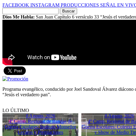
FACEBOOK
INSTAGRAM
PRODUCCIONES
SEÑAL EN VIV
Buscar
por:
Dios Me Habla:
San Juan Capítulo 6 versículo 33 “Jesús el verdader
Programa evangélico, conducido por Joel Sandoval Álvarez diácono de
“Jesús el verdadero pan”.
LO ÚLTIMO
8 Agosto, 2026
8 Agosto, 2026
4º Camp. Regional de Bandas de
4º Camp. Regional de B
Guerra Escolares: Instituto Monseñor
Guerra Escolares: Colegio El
Lecaros y Premiaciones
y Show de Medio Ti