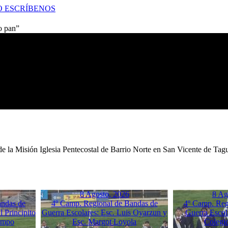
O
ESCRÍBENOS
o pan”
 la Misión Iglesia Pentecostal de Barrio Norte en San Vicente de Tagu
8 Agosto, 2026
8 Ag
andas de
4º Camp. Regional de Bandas de
4º Camp. Reg
 Principito
Guerra Escolares: Esc. Luis Oyarzun y
Guerra Escol
empo
Esc. Margot Loyola
Colegi