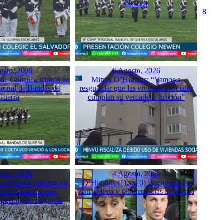
Newen
8
osto, 2026
6 Agosto, 2026
 de Coltauco triunfó en
Minvu O’Higgins: “Vamos a
ional de Bandas de
resguardar que las viviendas sociales
Guerra
cumplan su verdadera función”
osto, 2026
4 Agosto, 2026
a agónica eliminación
O’Higgins (1) vs (0) Boca Juniors:
 en Sudamericana.
Zona Mixta y Conferencias de Prensa
Repechaje de Segunda