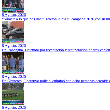
8 Agosto, 2026
“Súmate a lo que nos une”: Teletón inicia su campaña 2026 con su ni
8 Agosto, 2026
En Rancagua, Detenido por receptación y recuperación de tres vehícu
8 Agosto, 2026
En Graneros, Operativo policial culminó con ocho personas detenidas
6 Agosto, 2026