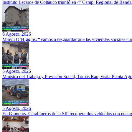
Instituto Lecaros de Coltauco triunfó en 4º Camp. Regional de Banda
6 Agosto, 2026
Minvu O’Higgins: “Vamos a resguardar que las viviendas sociales cu
5 Agosto, 2026
Ministro del Trabajo y Previsión Social, Tomás Rau, visita Planta Ag
5 Agosto, 2026
En Graneros, Carabineros de la SIP recupera dos vehículos con encarg