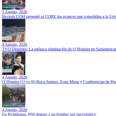
5 Agosto, 2026
Rectora UOH presentó al CORE los avances que consolidan a la Unive
4 Agosto, 2026
TVO Deportes: La agónica eliminación de O’Higgins en Sudamerican
4 Agosto, 2026
O’Higgins (1) vs (0) Boca Juniors: Zona Mixta y Conferencias de Pr
4 Agosto, 2026
En Pichidegua, PDI detiene a un hombre por microtráfico