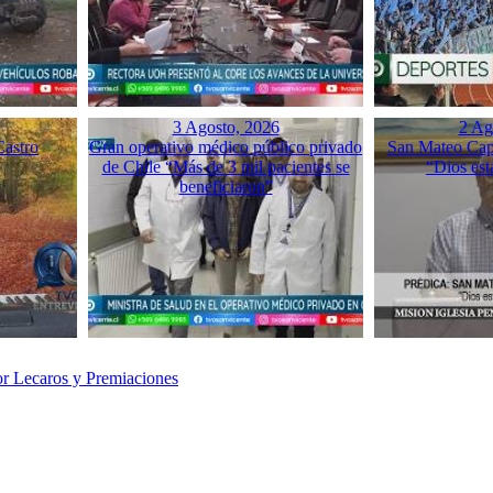
3 Agosto, 2026
2 Ag
Castro
Gran operativo médico público privado
San Mateo Capí
de Chile “Más de 3 mil pacientes se
“Dios est
beneficiaron”
or Lecaros y Premiaciones