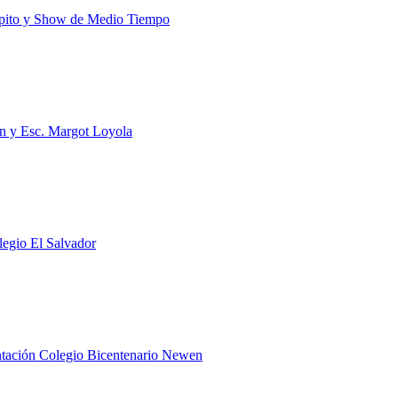
cipito y Show de Medio Tiempo
un y Esc. Margot Loyola
egio El Salvador
ntación Colegio Bicentenario Newen