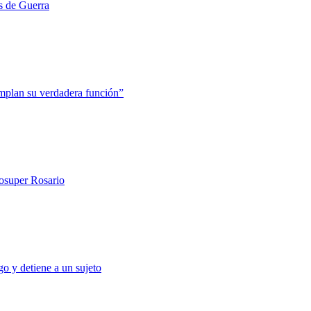
s de Guerra
mplan su verdadera función”
rosuper Rosario
o y detiene a un sujeto