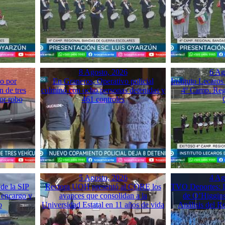
8 Agosto, 2026
6 Ag
o por
En Graneros, Operativo policial
Instituto Lecaros
n de tres
culminó con ocho personas detenidas y
4º Camp. Reg
or robo
461 controles
5 Agosto, 2026
4 Ag
de la SIP
Rectora UOH presentó al CORE los
TVO Deportes: L
 encargo y
avances que consolidan a la
de O’Higgins
o
Universidad Estatal en 11 años de vida
Análisis del 