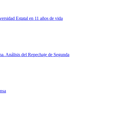
rsidad Estatal en 11 años de vida
a. Análisis del Repechaje de Segunda
ensa