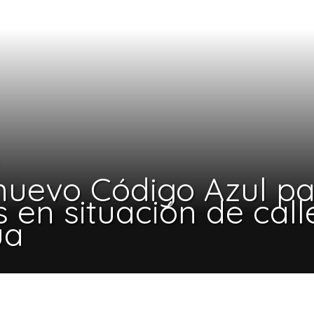
nuevo Código Azul p
 en situación de call
ua