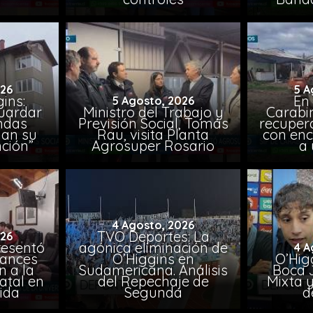
026
5 A
ins:
En
5 Agosto, 2026
uardar
Ministro del Trabajo y
Carabin
endas
Previsión Social, Tomás
recuper
lan su
Rau, visita Planta
con enc
ción”
Agrosuper Rosario
a 
4 Agosto, 2026
TVO Deportes: La
026
resentó
agónica eliminación de
4 A
vances
O’Higgins en
O’Higg
n a la
Sudamericana. Análisis
Boca 
atal en
del Repechaje de
Mixta 
vida
Segunda
d