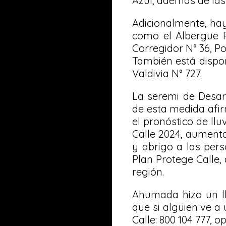
Azul, además de las 
Adicionalmente, hay
como el Albergue P
Corregidor N° 36, P
También está dispon
Valdivia N° 727.
La seremi de Desar
de esta medida afir
el pronóstico de ll
Calle 2024, aumenta
y abrigo a las pers
Plan Protege Calle,
región.
Ahumada hizo un ll
que si alguien ve a
Calle: 800 104 777, op