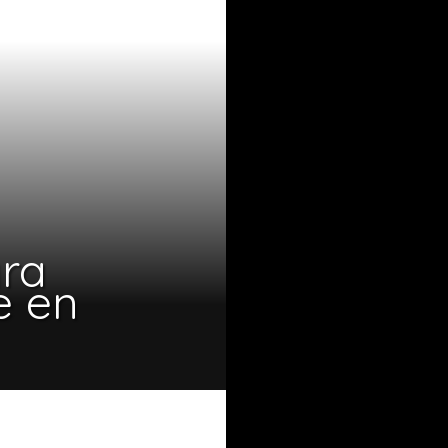
ara
e en