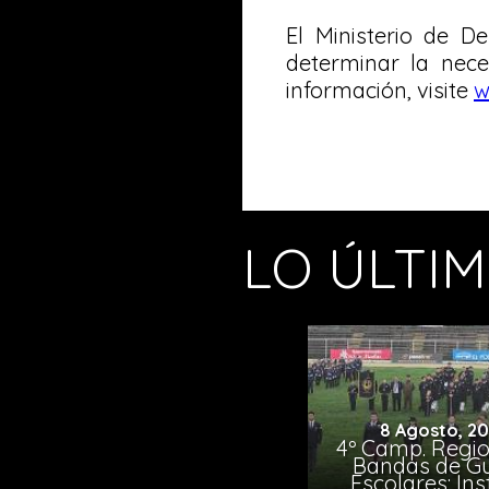
El Ministerio de D
determinar la nec
información, visite
w
LO ÚLTI
8 Agosto, 2
4º Camp. Regio
Bandas de G
Escolares: Ins