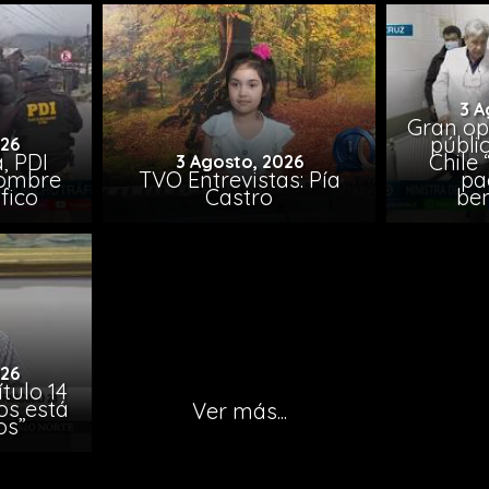
3 A
Gran op
públi
026
, PDI
Chile 
3 Agosto, 2026
hombre
TVO Entrevistas: Pía
pa
fico
Castro
ben
026
tulo 14
os está
Ver más...
os”