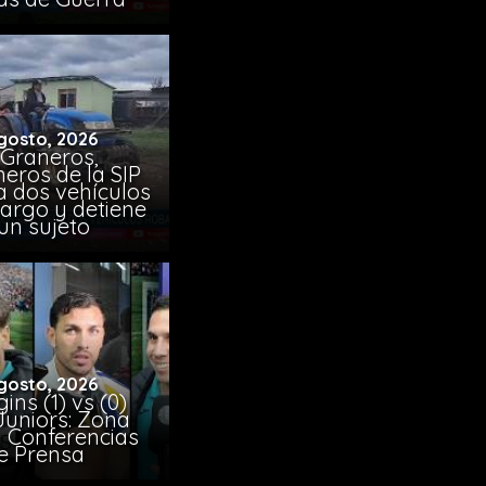
gosto, 2026
 Graneros,
eros de la SIP
a dos vehículos
argo y detiene
un sujeto
gosto, 2026
ins (1) vs (0)
Juniors: Zona
y Conferencias
e Prensa