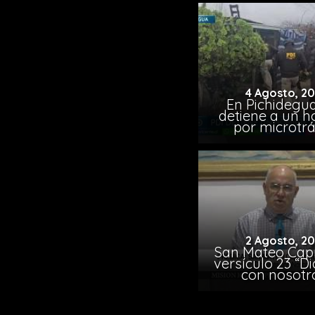
4 Agosto, 2
En Pichidegua
detiene a un 
por microtrá
2 Agosto, 2
San Mateo Capí
versículo 23 “Di
con nosotr