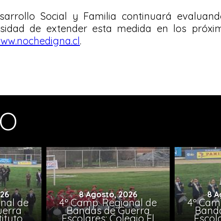
esarrollo Social y Familia continuará evaluand
esidad de extender esta medida en los próxi
ww.nochedigna.cl
.
MO
026
8 Agosto, 2026
8 A
nal de
4º Camp. Regional de
4º Cam
uerra
Bandas de Guerra
Banda
tituto
Escolares: Colegio El
Escola