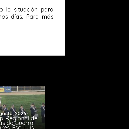
o la situación para
mos días. Para más
gosto, 2026
p. Regional de
s de Guerra
res: Esc. Luis