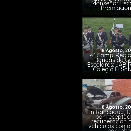
Monseñor Lec
Premiacio
8 Agosto, 2
4º Camp. Regio
Bandas de G
Escolares: JAB 
Colegio El Sa
8 Agosto, 2
En Rancagua, D
por receptac
recuperación d
vehículos con 
por robo