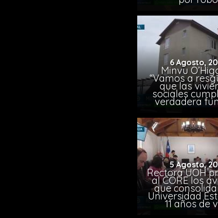
6 Agosto, 2
Minvu O’Higg
“Vamos a resg
que las vivi
sociales cump
verdadera fun
5 Agosto, 2
Rectora UOH p
al CORE los a
que consolida
Universidad Est
11 años de 