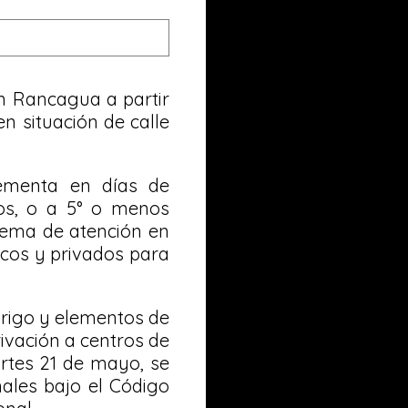
en Rancagua a partir
n situación de calle
lementa en días de
os, o a 5° o menos
stema de atención en
icos y privados para
brigo y elementos de
ivación a centros de
rtes 21 de mayo, se
nales bajo el Código