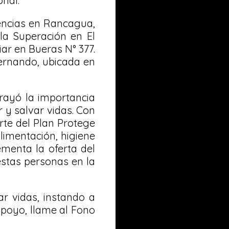
onal.
dencias en Rancagua,
la Superación en El
ar en Bueras N° 377.
Fernando, ubicada en
rayó la importancia
 y salvar vidas. Con
rte del Plan Protege
limentación, higiene
ementa la oferta del
estas personas en la
r vidas, instando a
apoyo, llame al Fono