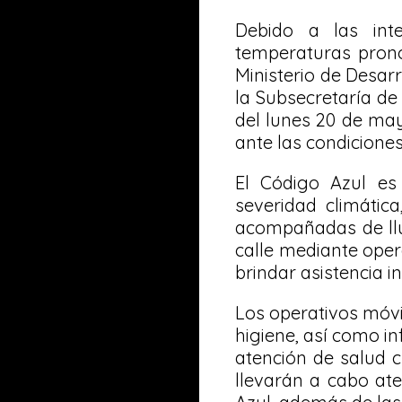
Debido a las inte
temperaturas prono
Ministerio de Desarr
la Subsecretaría de
del lunes 20 de may
ante las condiciones
El Código Azul es
severidad climáti
acompañadas de lluv
calle mediante oper
brindar asistencia i
Los operativos móvi
higiene, así como i
atención de salud 
llevarán a cabo ate