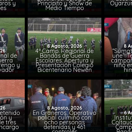
aros y
Principito y Show de
Oyarzun
nes
Medio Tiempo
8 Agosto, 2026
8 A
4º Camp. Regional de
“Súmat
026
nal de
Bandas de Guerra
une”: T
uerra
Escolares: Apertura y
campañ
Rengo y
Presentación Colegio
niño e
lvador
Bicentenario Newen
him
026
8 Agosto, 2026
etenido
En Graneros, Operativo
6 A
ión y
policial culminó con
Instit
e tres
ocho personas
Coltauc
encargo
detenidas y 461
Camp.
controles
Banda