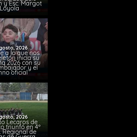
 y Esc. Margot
Loyola
gosto, 2026
e a lo que nos
eletón inicia su
a 2026 con su
mbajador y el
no oficial
gosto, 2026
uto Lecaros de
o triunfó en 4º
 Regional de
s de Guerra