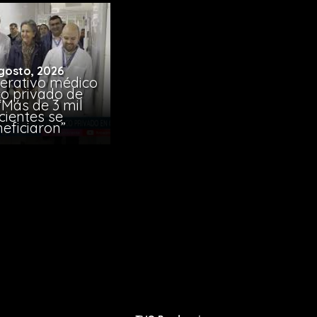
gosto, 2026
erativo médico
co privado de
“Más de 3 mil
cientes se
eficiaron”