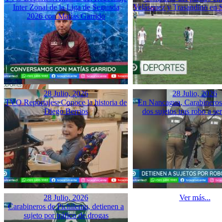
Inter Zonal de la Liga de Segunda
Velásquez y Trasandino en 
2026 con Matías Garrido
28 Julio, 2026
28 Julio, 2026
TVO Reportajes: Conoce la historia de
En Nancagua, Carabineros 
Diego Berrios
dos sujetos tras robo a se
28 Julio, 2026
Ver más...
Carabineros de Pichilemu, detienen a
sujeto por tráfico de drogas