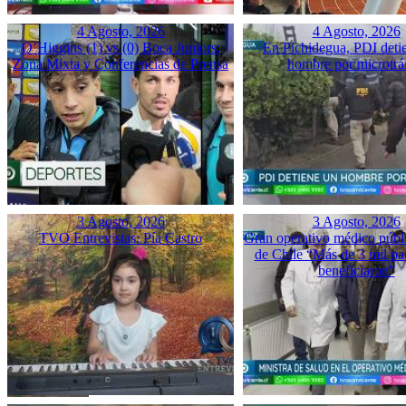
4 Agosto, 2026
4 Agosto, 2026
O’Higgins (1) vs (0) Boca Juniors:
En Pichidegua, PDI deti
Zona Mixta y Conferencias de Prensa
hombre por microtrá
3 Agosto, 2026
3 Agosto, 2026
TVO Entrevistas: Pía Castro
Gran operativo médico públ
de Chile “Más de 3 mil pac
beneficiaron”