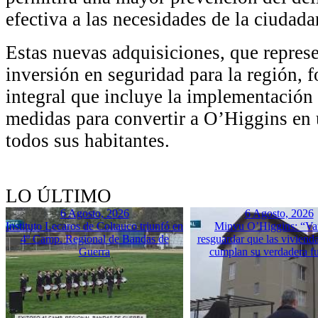
efectiva a las necesidades de la ciudada
Estas nuevas adquisiciones, que repres
inversión en seguridad para la región, 
integral que incluye la implementación 
medidas para convertir a O’Higgins en 
todos sus habitantes.
LO ÚLTIMO
6 Agosto, 2026
6 Agosto, 2026
Instituto Lecaros de Coltauco triunfó en
Minvu O’Higgins: “Va
4º Camp. Regional de Bandas de
resguardar que las vivienda
Guerra
cumplan su verdadera f