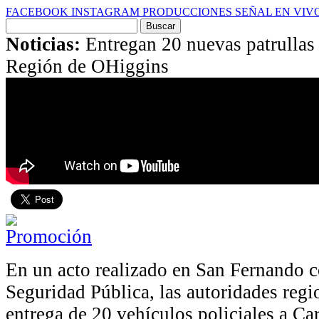
FACEBOOK
INSTAGRAM
PRODUCCIONES
SEÑAL EN VIV
Buscar
por:
Noticias:
Entregan 20 nuevas patrullas 
Región de OHiggins
En un acto realizado en San Fernando c
Seguridad Pública, las autoridades regi
entrega de 20 vehículos policiales a Ca