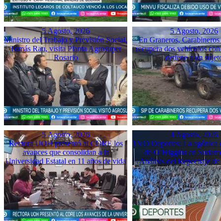
5 Agosto, 2026
5 Agosto, 2026
Ministro del Trabajo y Previsión Social,
En Graneros, Carabineros 
Tomás Rau, visita Planta Agrosuper
recupera dos vehículos con
Rosario
detiene a un sujet
5 Agosto, 2026
4 Agosto, 2026
Rectora UOH presentó al CORE los
TVO Deportes: La agónica 
avances que consolidan a la
de O’Higgins en Sudame
Universidad Estatal en 11 años de vida
Análisis del Repechaje d