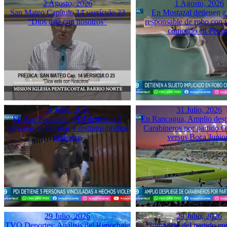
2 Agosto, 2026
1 Agosto, 2026
San Mateo Capítulo 14 versículo 23
En Mostazal detienen a
“Dios está con nosotros”
responsable de robo con 
cometido en Peu
31 Julio, 2026
31 Julio, 2026
En San Fernando, PDI detiene a 3
En Rancagua, Amplio desp
personas vinculadas a distintos hechos
Carabineros por partido 
violentos
versus Boca Junio
29 Julio, 2026
29 Julio, 2026
TVO Deportes: Análisis del Repechaje
Compacto del partido ent