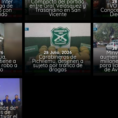
 Inter
Compacto del partido
28
iga de
entre Gral. Velásquez y
TVO 
6 con
Trasandino en San
Conoce 
ido
Vicente
Die
28
Minv
26
28 Julio, 2026
ua,
Carabineros de
aumenta
tiene a
Pichilemu, detienen a
millone
s robo a
sujeto por tráfico de
para li
ro
drogas
de Av
26
más de
es de
tivar el