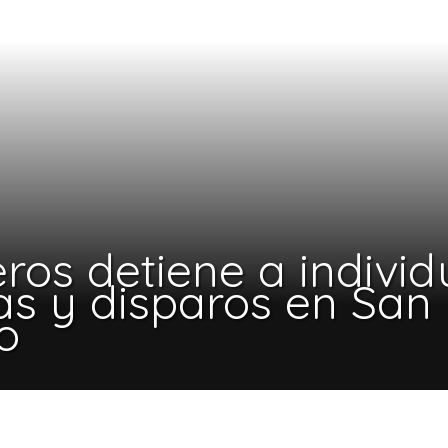
ros detiene a individ
s y disparos en San
o