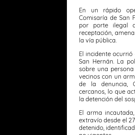
En un rápido ope
Comisaría de San F
por porte ilegal
receptación, amenaz
la vía pública.
El incidente ocurrió
San Hernán. La pol
sobre una persona
vecinos con un arm
de la denuncia, 
cercanos, lo que ac
la detención del so
El arma incautada,
extravío desde el 27
detenido, identific