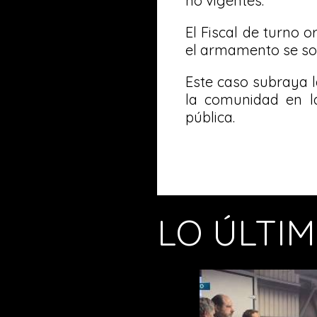
no vigentes.
El Fiscal de turno 
el armamento se som
Este caso subraya l
la comunidad en la
pública.
LO ÚLTI