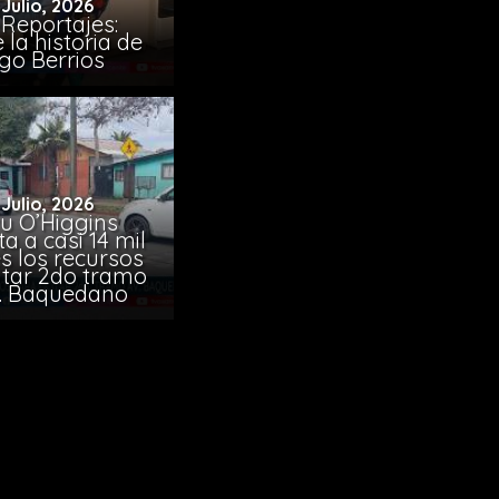
 Julio, 2026
Reportajes:
la historia de
go Berrios
 Julio, 2026
u O’Higgins
 a casi 14 mil
s los recursos
citar 2do tramo
. Baquedano