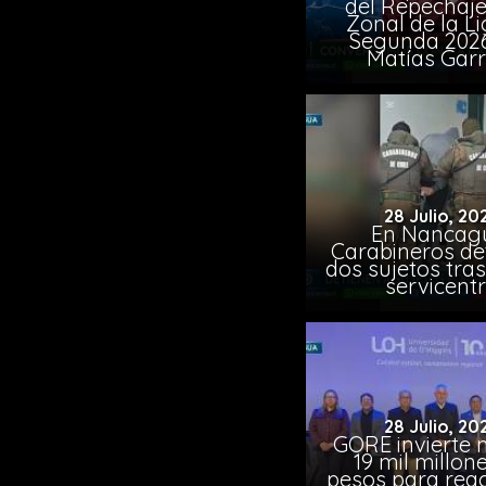
del Repechaje
Zonal de la L
Segunda 202
Matías Garr
28 Julio, 20
En Nancag
Carabineros de
dos sujetos tra
servicent
28 Julio, 20
GORE invierte 
19 mil millon
pesos para reac