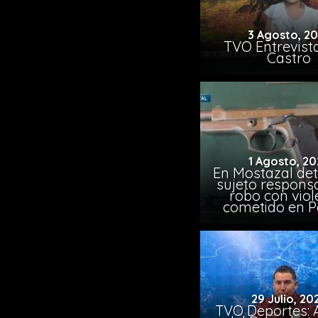
3 Agosto, 2
TVO Entrevista
Castro
1 Agosto, 20
En Mostazal det
sujeto respons
robo con viol
cometido en 
29 Julio, 20
TVO Deportes: A