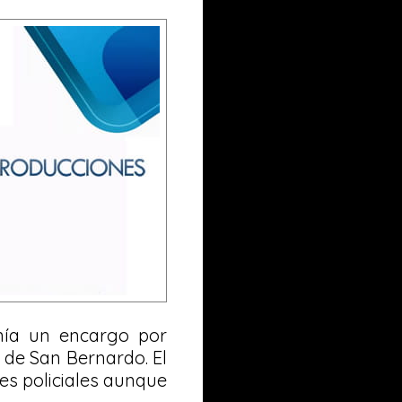
enía un encargo por
l de San Bernardo. El
es policiales aunque