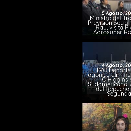
5 Agosto, 2
Ministro del Tr
Previsión Socia
Rau, visita P
Agrosuper Ro
4 Agosto, 2
TVO Deportes
agónica elimina
O’Higgins 
Sudamericana. A
del Repechaj
Segund