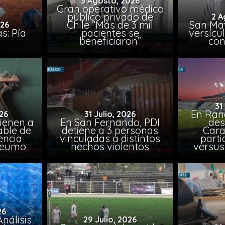
3 Agosto, 2026
Gran operativo médico
público privado de
2 A
Chile “Más de 3 mil
San Mat
026
s: Pía
pacientes se
versícul
beneficiaron”
con
31
En Ran
26
31 Julio, 2026
ienen a
En San Fernando, PDI
des
able de
detiene a 3 personas
Cara
encia
vinculadas a distintos
parti
Peumo
hechos violentos
versus
26
nálisis
29 Julio, 2026