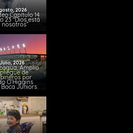
gosto, 2026
eo Capítulo 14
o 23 “Dios está
 nosotros”
 Julio, 2026
cagua, Amplio
pliegue de
bineros por
do O’Higgins
 Boca Juniors