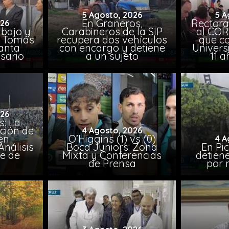
5 Agosto, 2026
5 A
En Graneros,
Rectora
026
abajo y
Carabineros de la SIP
al COR
l, Tomás
recupera dos vehículos
que co
lanta
con encargo y detiene
Univers
sario
a un sujeto
11 a
026
: La
ción de
4 Agosto, 2026
en
O’Higgins (1) vs (0)
4 A
nálisis
Boca Juniors: Zona
En Pi
e de
Mixta y Conferencias
detien
a
de Prensa
por 