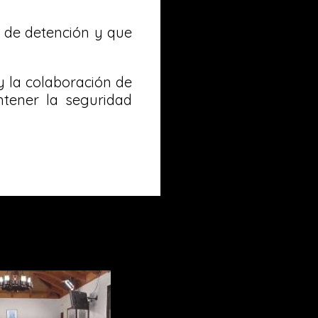
l de detención y que
y la colaboración de
ntener la seguridad