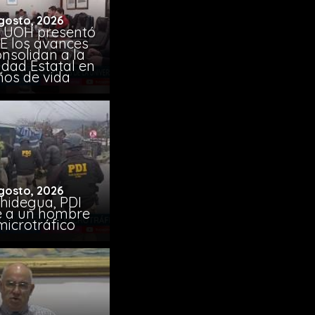
gosto, 2026
 UOH presentó
E los avances
nsolidan a la
idad Estatal en
ños de vida
gosto, 2026
chidegua, PDI
e a un hombre
microtráfico