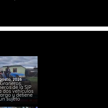
gosto, 2026
 Graneros,
eros de la SIP
a dos vehículos
argo y detiene
un sujeto