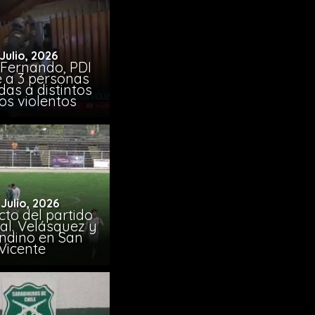
 Julio, 2026
 Fernando, PDI
e a 3 personas
das a distintos
os violentos
 Julio, 2026
to del partido
al. Velásquez y
ndino en San
Vicente