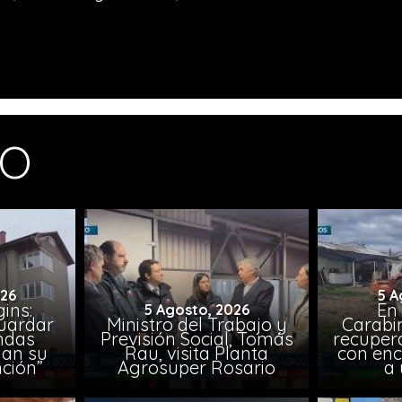
MO
026
5 A
ins:
En
5 Agosto, 2026
uardar
Ministro del Trabajo y
Carabin
endas
Previsión Social, Tomás
recuper
lan su
Rau, visita Planta
con enc
ción”
Agrosuper Rosario
a 