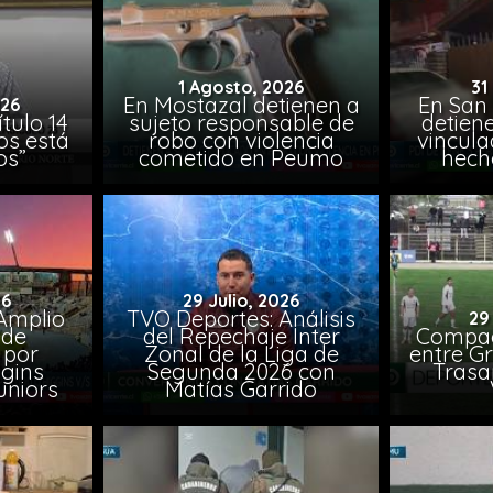
1 Agosto, 2026
31
En Mostazal detienen a
En San
026
tulo 14
sujeto responsable de
detien
os está
robo con violencia
vincula
os”
cometido en Peumo
hech
26
29 Julio, 2026
Amplio
TVO Deportes: Análisis
29
 de
del Repechaje Inter
Compac
 por
Zonal de la Liga de
entre Gr
ggins
Segunda 2026 con
Trasa
uniors
Matías Garrido