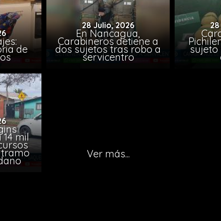
28 Julio, 2026
28
En Nancagua,
Car
26
jes:
Carabineros detiene a
Pichile
oria de
dos sujetos tras robo a
sujeto 
ios
servicentro
26
gins
 14 mil
ecursos
o tramo
Ver más...
edano