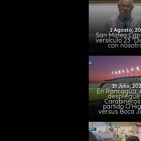
2 Agosto, 2
San Mateo Capí
versículo 23 “Di
con nosotr
31 Julio, 20
En Rancagua, 
despliegue
Carabineros
partido O’Hi
versus Boca J