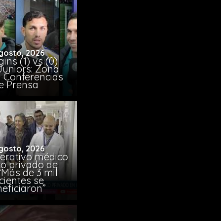
gosto, 2026
ins (1) vs (0)
Juniors: Zona
y Conferencias
e Prensa
gosto, 2026
erativo médico
co privado de
“Más de 3 mil
cientes se
eficiaron”