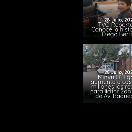
28 Julio, 20
TVO Reporta
Conoce la hist
Diego Berr
28 Julio, 20
Minvu O’Hig
aumenta a casi
millones los r
para licitar 2d
de Av. Baqu