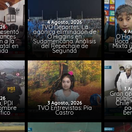
4 Agosto, 2026
TVO Deportes: La
026
resentó
agónica eliminación de
4 A
vances
O’Higgins en
O’Higg
n a la
Sudamericana. Análisis
Boca 
atal en
del Repechaje de
Mixta 
vida
Segunda
d
3 A
Gran op
públi
026
, PDI
Chile 
3 Agosto, 2026
hombre
TVO Entrevistas: Pía
pa
fico
Castro
ben