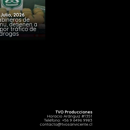
 Julio, 2026
abineros de
mu, detienen a
por tráfico de
drogas
TVO Producciones
Horacio Aránguiz #1351
Teléfono:
+56 9 6496 9983
contacto@tvosanvicente.cl