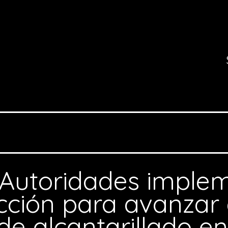
Autoridades imple
cción para avanzar
de alcantarillado e