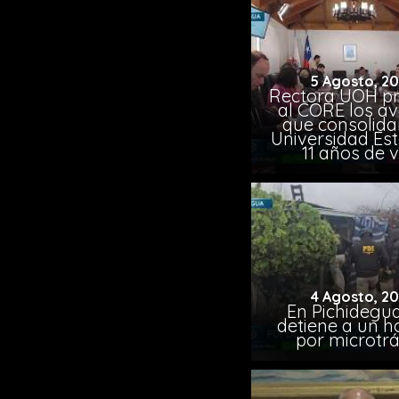
5 Agosto, 2
Rectora UOH p
al CORE los a
que consolida
Universidad Est
11 años de 
4 Agosto, 2
En Pichidegua
detiene a un 
por microtrá