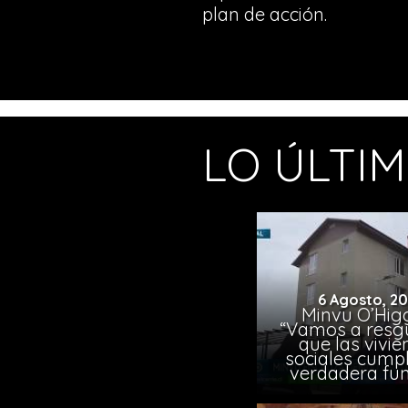
plan de acción.
LO ÚLTI
6 Agosto, 2
Minvu O’Higg
“Vamos a resg
que las vivi
sociales cump
verdadera fun