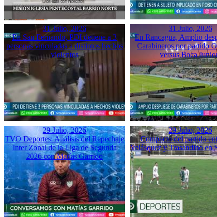
31 Julio, 2026
31 Julio, 2026
En San Fernando, PDI detiene a 3
En Rancagua, Amplio desp
personas vinculadas a distintos hechos
Carabineros por partido 
violentos
versus Boca Junio
29 Julio, 2026
29 Julio, 2026
TVO Deportes: Análisis del Repechaje
Compacto del partido ent
Inter Zonal de la Liga de Segunda
Velásquez y Trasandino en 
2026 con Matías Garrido