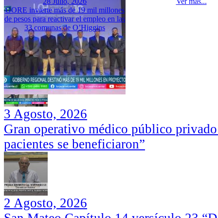
28 Julio, 2026
Ver más...
GORE invierte más de 19 mil millones
de pesos para reactivar el empleo en las
33 comunas de O’Higgins
3 Agosto, 2026
Gran operativo médico público privado
pacientes se beneficiaron”
2 Agosto, 2026