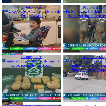
28 Julio, 2026
28 Julio, 2026
TVO Reportajes: Conoce la historia de
En Nancagua, Carabineros 
Diego Berrios
dos sujetos tras robo a se
28 Julio, 2026
28 Julio, 2026
Carabineros de Pichilemu, detienen a
Minvu O’Higgins aumenta 
sujeto por tráfico de drogas
mil millones los recursos pa
2do tramo de Av. Baq