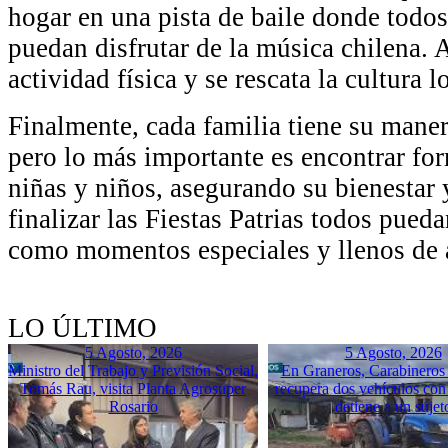
hogar en una pista de baile donde todos,
puedan disfrutar de la música chilena. 
actividad física y se rescata la cultura l
Finalmente, cada familia tiene su manera
pero lo más importante es encontrar fo
niñas y niños, asegurando su bienestar 
finalizar las Fiestas Patrias todos pueda
como momentos especiales y llenos de a
LO ÚLTIMO
5 Agosto, 2026
5 Agosto, 2026
Ministro del Trabajo y Previsión Social,
En Graneros, Carabineros 
Tomás Rau, visita Planta Agrosuper
recupera dos vehículos con
Rosario
detiene a un sujet