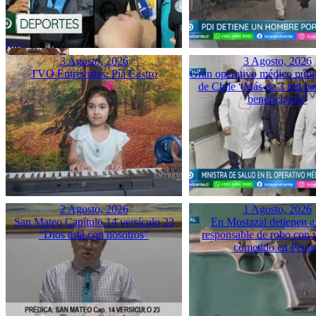
3 Agosto, 2026
3 Agosto, 2026
TVO Entrevistas: Pía Castro
Gran operativo médico públ
de Chile “Más de 3 mil pac
beneficiaron”
2 Agosto, 2026
1 Agosto, 2026
San Mateo Capítulo 14 versículo 23
En Mostazal detienen a
“Dios está con nosotros”
responsable de robo con 
cometido en Peu