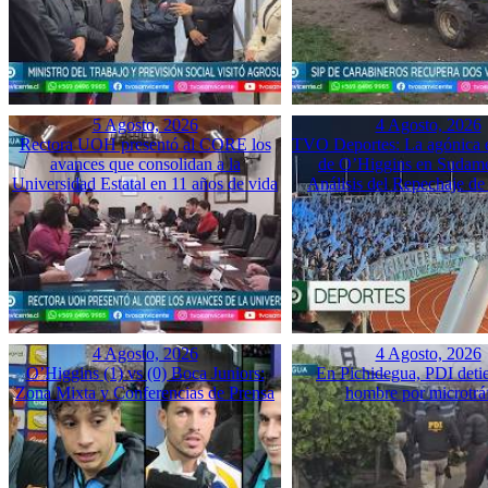
5 Agosto, 2026
4 Agosto, 2026
Rectora UOH presentó al CORE los
TVO Deportes: La agónica 
avances que consolidan a la
de O’Higgins en Sudame
Universidad Estatal en 11 años de vida
Análisis del Repechaje d
4 Agosto, 2026
4 Agosto, 2026
O’Higgins (1) vs (0) Boca Juniors:
En Pichidegua, PDI deti
Zona Mixta y Conferencias de Prensa
hombre por microtrá