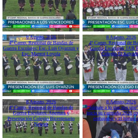
8 Agosto, 2026
8 Agosto, 2026
4º Camp. Regional de Bandas de
4º Camp. Regional de B
Guerra Escolares: Esc. Luis Oyarzun y
Guerra Escolares: JAB 
Esc. Margot Loyola
Colegio El Salvad
8 Agosto, 2026
8 Agosto, 2026
4º Camp. Regional de Bandas de
“Súmate a lo que nos une”
Guerra Escolares: Apertura y
inicia su campaña 2026 co
Presentación Colegio Bicentenario
embajador y el himno o
Newen