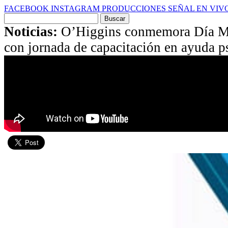
FACEBOOK
INSTAGRAM
PRODUCCIONES
SEÑAL EN VIV
Buscar
por:
Noticias:
O’Higgins conmemora Día Mu
con jornada de capacitación en ayuda p