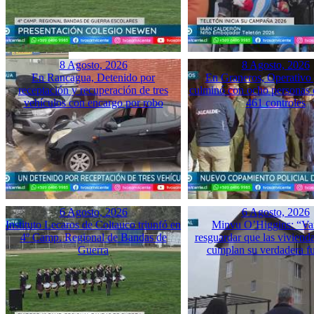
8 Agosto, 2026
8 Agosto, 2026
En Rancagua, Detenido por
En Graneros, Operativo 
receptación y recuperación de tres
culminó con ocho personas 
vehículos con encargo por robo
461 controles
6 Agosto, 2026
6 Agosto, 2026
Instituto Lecaros de Coltauco triunfó en
Minvu O’Higgins: “Va
4º Camp. Regional de Bandas de
resguardar que las vivienda
Guerra
cumplan su verdadera f