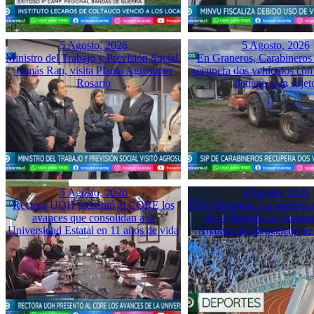
5 Agosto, 2026
5 Agosto, 2026
Ministro del Trabajo y Previsión Social,
En Graneros, Carabineros 
Tomás Rau, visita Planta Agrosuper
recupera dos vehículos con
Rosario
detiene a un sujet
5 Agosto, 2026
4 Agosto, 2026
Rectora UOH presentó al CORE los
TVO Deportes: La agónica 
avances que consolidan a la
de O’Higgins en Sudame
Universidad Estatal en 11 años de vida
Análisis del Repechaje d