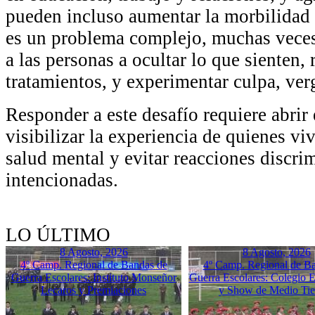
pueden incluso aumentar la morbilidad 
es un problema complejo, muchas veces 
a las personas a ocultar lo que sienten,
tratamientos, y experimentar culpa, ver
Responder a este desafío requiere abrir
visibilizar la experiencia de quienes v
salud mental y evitar reacciones discrim
intencionadas.
LO ÚLTIMO
8 Agosto, 2026
8 Agosto, 2026
4º Camp. Regional de Bandas de
4º Camp. Regional de B
Guerra Escolares: Instituto Monseñor
Guerra Escolares: Colegio El
Lecaros y Premiaciones
y Show de Medio Ti