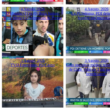
4 Agosto, 2026
4 Agosto, 2026
O’Higgins (1) vs (0) Boca Juniors:
En Pichidegua, PDI deti
Zona Mixta y Conferencias de Prensa
hombre por microtrá
3 Agosto, 2026
3 Agosto, 2026
TVO Entrevistas: Pía Castro
Gran operativo médico públ
de Chile “Más de 3 mil pac
beneficiaron”