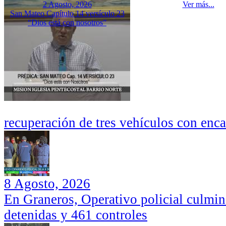
2 Agosto, 2026
Ver más...
San Mateo Capítulo 14 versículo 23
“Dios está con nosotros”
recuperación de tres vehículos con enc
8 Agosto, 2026
En Graneros, Operativo policial culmi
detenidas y 461 controles