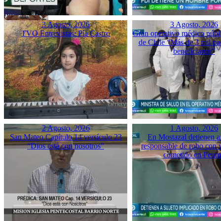
3 Agosto, 2026
3 Agosto, 2026
TVO Entrevistas: Pía Castro
Gran operativo médico públ
de Chile “Más de 3 mil pac
beneficiaron”
2 Agosto, 2026
1 Agosto, 2026
San Mateo Capítulo 14 versículo 23
En Mostazal detienen a
“Dios está con nosotros”
responsable de robo con 
cometido en Peu