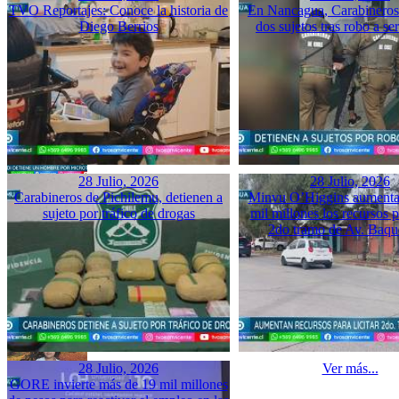
TVO Reportajes: Conoce la historia de
En Nancagua, Carabineros 
Diego Berrios
dos sujetos tras robo a se
28 Julio, 2026
28 Julio, 2026
Carabineros de Pichilemu, detienen a
Minvu O’Higgins aumenta 
sujeto por tráfico de drogas
mil millones los recursos pa
2do tramo de Av. Baq
28 Julio, 2026
Ver más...
GORE invierte más de 19 mil millones