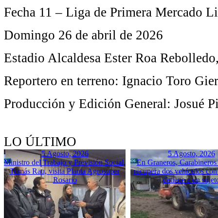
Fecha 11 – Liga de Primera Mercado Li
Domingo 26 de abril de 2026
Estadio Alcaldesa Ester Roa Rebolledo
Reportero en terreno: Ignacio Toro Gie
Producción y Edición General: Josué Pi
LO ÚLTIMO
5 Agosto, 2026
5 Agosto, 2026
Ministro del Trabajo y Previsión Social,
En Graneros, Carabineros 
Tomás Rau, visita Planta Agrosuper
recupera dos vehículos con
Rosario
detiene a un sujet