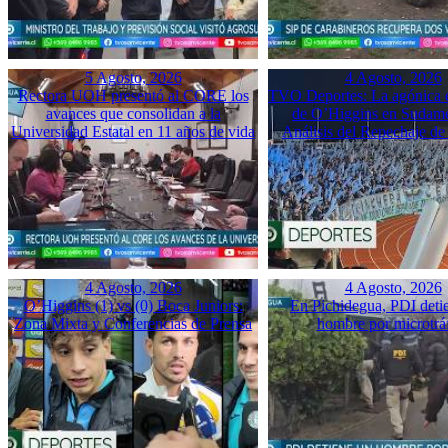
5 Agosto, 2026
4 Agosto, 2026
Rectora UOH presentó al CORE los
TVO Deportes: La agónica 
avances que consolidan a la
de O’Higgins en Sudame
Universidad Estatal en 11 años de vida
Análisis del Repechaje d
4 Agosto, 2026
4 Agosto, 2026
O’Higgins (1) vs (0) Boca Juniors:
En Pichidegua, PDI deti
Zona Mixta y Conferencias de Prensa
hombre por microtrá