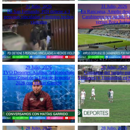
31 Julio, 2026
31 Julio, 2026
En San Fernando, PDI detiene a 3
En Rancagua, Amplio desp
personas vinculadas a distintos hechos
Carabineros por partido 
violentos
versus Boca Junio
29 Julio, 2026
29 Julio, 2026
TVO Deportes: Análisis del Repechaje
Compacto del partido ent
Inter Zonal de la Liga de Segunda
Velásquez y Trasandino en 
2026 con Matías Garrido
28 Julio, 2026
28 Julio, 2026