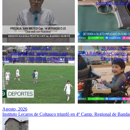
cometido en Peu
29 Julio, 2026
28 Julio, 2026
Compacto del partido entre Gral.
TVO Reportajes: Conoce la 
Velásquez y Trasandino en San Vicente
Diego Berrios
Agosto, 2026
Instituto Lecaros de Coltauco triunfó en 4º Camp. Regional de Banda