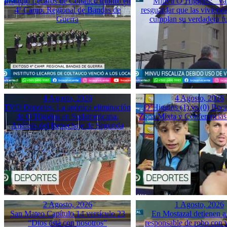
Instituto Lecaros de Coltauco triunfó en
Minvu O’Higgins: “Va
4º Camp. Regional de Bandas de
resguardar que las vivienda
Guerra
cumplan su verdadera f
4 Agosto, 2026
4 Agosto, 2026
TVO Deportes: La agónica eliminación
O’Higgins (1) vs (0) Boca
de O’Higgins en Sudamericana.
Zona Mixta y Conferencias
Análisis del Repechaje de Segunda
2 Agosto, 2026
1 Agosto, 2026
San Mateo Capítulo 14 versículo 23
En Mostazal detienen a
“Dios está con nosotros”
responsable de robo con 