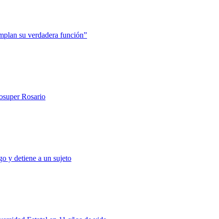
mplan su verdadera función”
rosuper Rosario
o y detiene a un sujeto