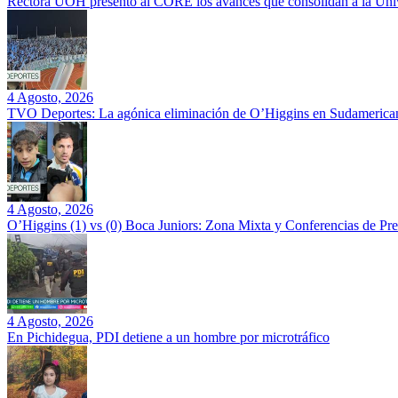
Rectora UOH presentó al CORE los avances que consolidan a la Unive
4 Agosto, 2026
TVO Deportes: La agónica eliminación de O’Higgins en Sudamerican
4 Agosto, 2026
O’Higgins (1) vs (0) Boca Juniors: Zona Mixta y Conferencias de Pr
4 Agosto, 2026
En Pichidegua, PDI detiene a un hombre por microtráfico