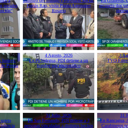
mos a
Ministro del Trabajo y Previsión Social,
En Graneros, C
s sociales
Tomás Rau, visita Planta Agrosuper
recupera dos ve
unción”
Rosario
detien
4 Agosto, 2026
3 Ag
 Juniors:
En Pichidegua, PDI detiene a un
TVO Entrev
 de Prensa
hombre por microtráfico
31 Julio, 2026
31 J
 sujeto
En San Fernando, PDI detiene a 3
En Rancagua, A
violencia
personas vinculadas a distintos hechos
Carabineros p