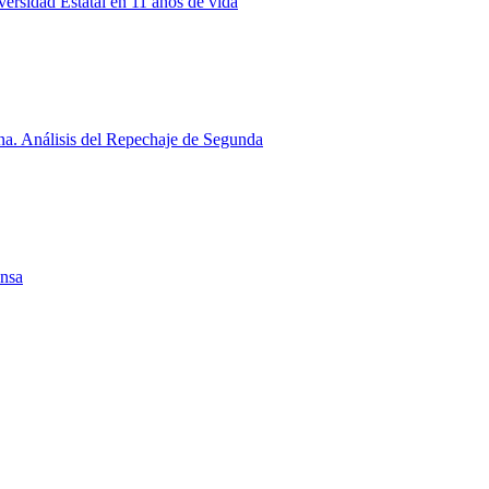
rsidad Estatal en 11 años de vida
a. Análisis del Repechaje de Segunda
ensa