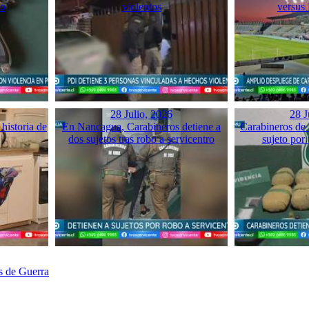
mo
violentos
versus
28 Julio, 2026
28 J
historia de
En Nancagua, Carabineros detiene a
Carabineros de 
dos sujetos tras robo a servicentro
sujeto por 
s de Guerra