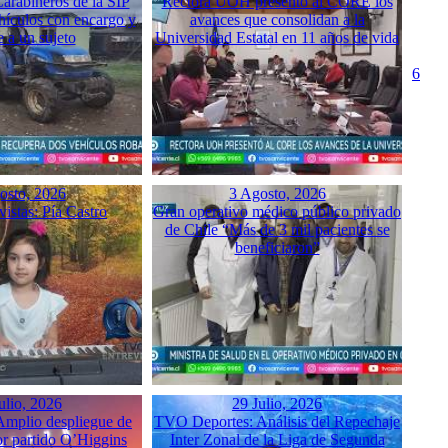
arabineros de la SIP
Rectora UOH presentó al CORE los
hículos con encargo y
avances que consolidan a la
e a un sujeto
Universidad Estatal en 11 años de vida
6
osto, 2026
3 Agosto, 2026
istas: Pía Castro
Gran operativo médico público privado
de Chile “Más de 3 mil pacientes se
beneficiaron”
ulio, 2026
29 Julio, 2026
mplio despliegue de
TVO Deportes: Análisis del Repechaje
or partido O’Higgins
Inter Zonal de la Liga de Segunda