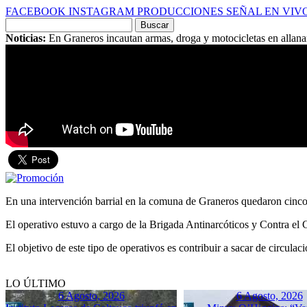
FACEBOOK
INSTAGRAM
PRODUCCIONES
SEÑAL EN VIV
Buscar
por:
Noticias:
En Graneros incautan armas, droga y motocicletas en allan
En una intervención barrial en la comuna de Graneros quedaron cinco 
El operativo estuvo a cargo de la Brigada Antinarcóticos y Contra e
El objetivo de este tipo de operativos es contribuir a sacar de circula
LO ÚLTIMO
6 Agosto, 2026
6 Agosto, 2026