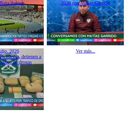
 Boca Juniors
2026 con Matías Garrido
ulio, 2026
Ver más...
Pichilemu, detienen a
tráfico de drogas