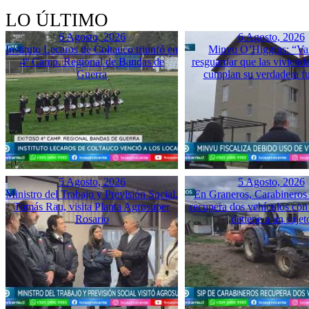
LO ÚLTIMO
6 Agosto, 2026
6 Agosto, 2026
Instituto Lecaros de Coltauco triunfó en
Minvu O’Higgins: “Va
4º Camp. Regional de Bandas de
resguardar que las vivienda
Guerra
cumplan su verdadera f
5 Agosto, 2026
5 Agosto, 2026
Ministro del Trabajo y Previsión Social,
En Graneros, Carabineros 
Tomás Rau, visita Planta Agrosuper
recupera dos vehículos con
Rosario
detiene a un sujet