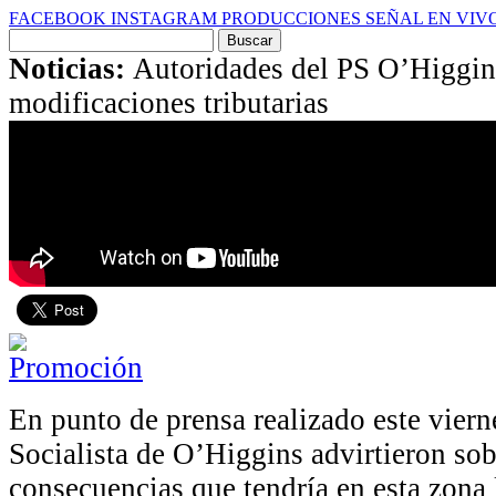
FACEBOOK
INSTAGRAM
PRODUCCIONES
SEÑAL EN VIV
Buscar
por:
Noticias:
Autoridades del PS O’Higgin
modificaciones tributarias
En punto de prensa realizado este viern
Socialista de O’Higgins advirtieron sob
consecuencias que tendría en esta zona 