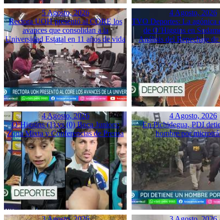
5 Agosto, 2026
4 Agosto, 2026
Rectora UOH presentó al CORE los
TVO Deportes: La agónica 
avances que consolidan a la
de O’Higgins en Sudame
Universidad Estatal en 11 años de vida
Análisis del Repechaje d
4 Agosto, 2026
4 Agosto, 2026
O’Higgins (1) vs (0) Boca Juniors:
En Pichidegua, PDI deti
Zona Mixta y Conferencias de Prensa
hombre por microtrá
3 Agosto, 2026
3 Agosto, 2026