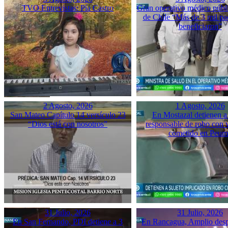
TVO Entrevistas: Pía Castro
Gran operativo médico públ
de Chile “Más de 3 mil pac
beneficiaron”
2 Agosto, 2026
1 Agosto, 2026
San Mateo Capítulo 14 versículo 23
En Mostazal detienen a
“Dios está con nosotros”
responsable de robo con 
cometido en Peu
31 Julio, 2026
31 Julio, 2026
En San Fernando, PDI detiene a 3
En Rancagua, Amplio desp