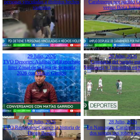
personas vinculadas a distintos hechos
Carabineros por partido 
violentos
versus Boca Junio
29 Julio, 2026
29 Julio, 2026
TVO Deportes: Análisis del Repechaje
Compacto del partido ent
Inter Zonal de la Liga de Segunda
Velásquez y Trasandino en 
2026 con Matías Garrido
28 Julio, 2026
28 Julio, 2026
TVO Reportajes: Conoce la historia de
En Nancagua, Carabineros 
Diego Berrios
dos sujetos tras robo a se