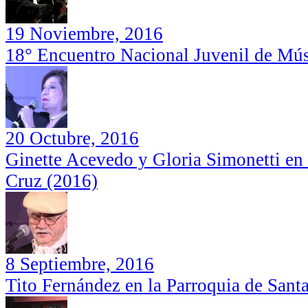
19 Noviembre, 2016
18° Encuentro Nacional Juvenil de Mús
20 Octubre, 2016
Ginette Acevedo y Gloria Simonetti en 
Cruz (2016)
Humberto Maturana (Teatro Municipal
Show Teletón en San Vicente de
de San Vicente de Tagua Tagua, 2017)
Taguatagua (2017)
8 Septiembre, 2016
Tito Fernández en la Parroquia de Sant