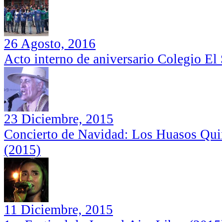
26 Agosto, 2016
Acto interno de aniversario Colegio El
Orquesta Barroca Nuevo Mundo: Las
Humberto Maturana (Teatro Municipal
Cuatro Estaciones de Vivaldi, Santa Cruz
de San Vicente de Tagua Tagua, 2017)
(2017)
23 Diciembre, 2015
Concierto de Navidad: Los Huasos Qui
(2015)
11 Diciembre, 2015
2do Festival de Jazz al Aire Libre (2016)
Orquesta Barroca Nuevo Mundo: Las
Cuatro Estaciones de Vivaldi, Santa