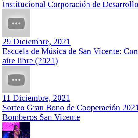
libre (2021)
Institucional Corporación de Desarroll
29 Diciembre, 2021
Escuela de Música de San Vicente: Conc
aire libre (2021)
Sorteo Gran Bono de Cooperación 2021:
Escuela de Música de San Vicente:
3ra Compañía de Bomberos San Vicente
Concierto de Fin de Año al aire
libre (2021)
11 Diciembre, 2021
Sorteo Gran Bono de Cooperación 202
Bomberos San Vicente