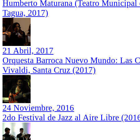
Humberto Maturana (Teatro Municipal 
Tagua, 2017)
XX Encuentro Juvenil Internacional de
Pilar Sordo: Capilla Madre de la Divina
Música Docta (2018)
Providencia, San Vicente de Tagua
21 Abril, 2017
Tagua (2019)
Orquesta Barroca Nuevo Mundo: Las Cu
Vivaldi, Santa Cruz (2017)
24 Noviembre, 2016
2do Festival de Jazz al Aire Libre (201
Show Teletón en San Vicente de
XX Encuentro Juvenil Internacional de
Taguatagua (2017)
Música Docta (2018)