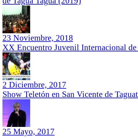
de Tagua Tagua (2019)
23 Noviembre, 2018
XX Encuentro Juvenil Internacional de
2 Diciembre, 2017
Pilar Sordo: Capilla Madre de la Divina
Marte: La Próxima Frontera (José
Providencia, San Vicente de Tagua
Maza en el Estadio Municipal de San
Show Teletón en San Vicente de Tagua
Tagua (2019)
Vicente)
25 Mayo, 2017