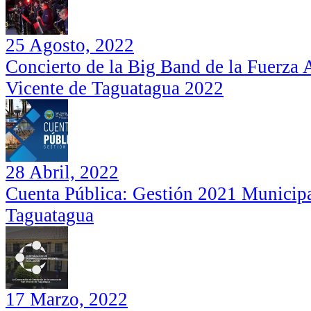
25 Agosto, 2022
Concierto de la Big Band de la Fuerza 
Institucional Corporación de Desarrollo
Cuenta Pública: Gestión 2021
Vicente de Taguatagua 2022
de San Vicente
Municipalidad de San Vicente de
Taguatagua
28 Abril, 2022
Cuenta Pública: Gestión 2021 Municipa
Taguatagua
Escuela de Música de San Vicente:
Institucional Corporación de Desarrollo
17 Marzo, 2022
Concierto de Fin de Año al aire
de San Vicente