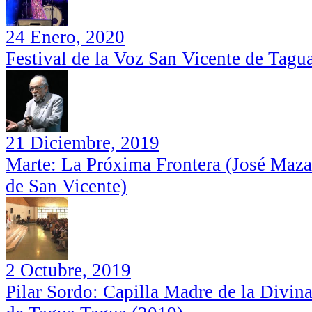
24 Enero, 2020
Festival de la Voz San Vicente de Tagu
Festival de la Voz San Vicente de
Sorteo Gran Bono de Cooperación
Taguatagua 2020
2021: 3ra Compañía de Bomberos San
Vicente
21 Diciembre, 2019
Marte: La Próxima Frontera (José Maza
de San Vicente)
2 Octubre, 2019
Pilar Sordo: Capilla Madre de la Divin
Marte: La Próxima Frontera (José Maza
Festival de la Voz San Vicente de
en el Estadio Municipal de San Vicente)
Taguatagua 2020