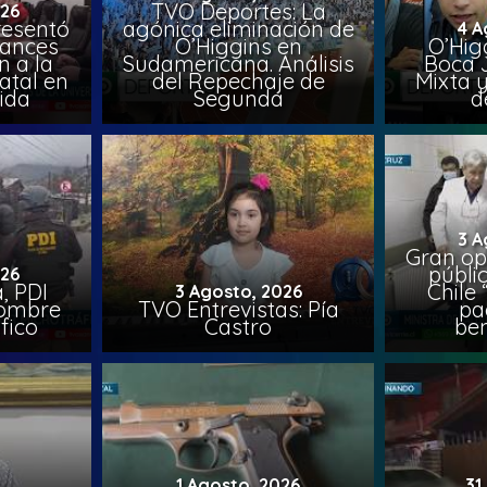
TVO Deportes: La
026
resentó
agónica eliminación de
4 A
vances
O’Higgins en
O’Higg
n a la
Sudamericana. Análisis
Boca 
atal en
del Repechaje de
Mixta 
vida
Segunda
d
3 A
Gran op
públi
026
, PDI
Chile 
3 Agosto, 2026
hombre
TVO Entrevistas: Pía
pa
fico
Castro
ben
1 Agosto, 2026
31