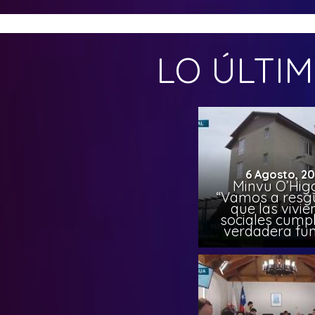
LO ÚLTI
6 Agosto, 2
Minvu O’Higg
“Vamos a resg
que las vivi
sociales cump
verdadera fun