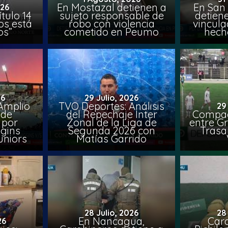
En Mostazal detienen a
En San
026
tulo 14
sujeto responsable de
detien
os está
robo con violencia
vincula
os”
cometido en Peumo
hech
26
29 Julio, 2026
Amplio
TVO Deportes: Análisis
29
 de
del Repechaje Inter
Compac
 por
Zonal de la Liga de
entre Gr
ggins
Segunda 2026 con
Trasa
uniors
Matías Garrido
28 Julio, 2026
28
En Nancagua,
Car
26