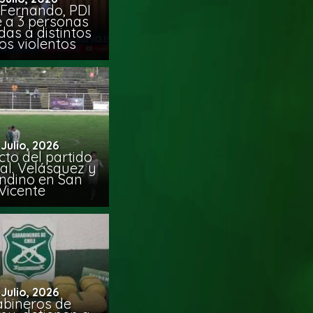
 Fernando, PDI
e a 3 personas
das a distintos
os violentos
 Julio, 2026
to del partido
al. Velásquez y
ndino en San
Vicente
 Julio, 2026
abineros de