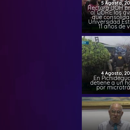
5 Agosto, 2
Rectora UOH p
al CORE los a
que consolida
Universidad Est
11 años de 
4 Agosto, 2
En Pichidegua
detiene a un 
por microtrá