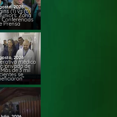
gosto, 2026
ins (1) vs (0)
Juniors: Zona
y Conferencias
e Prensa
gosto, 2026
erativo médico
co privado de
“Más de 3 mil
cientes se
eficiaron”
 Julio, 2026