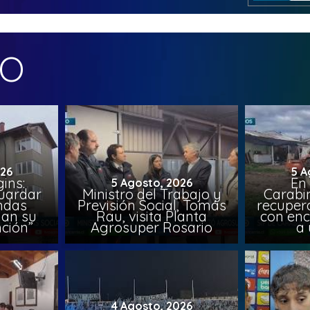
MO
026
5 A
ins:
En
5 Agosto, 2026
uardar
Ministro del Trabajo y
Carabin
endas
Previsión Social, Tomás
recuper
lan su
Rau, visita Planta
con enc
ción”
Agrosuper Rosario
a 
4 Agosto, 2026