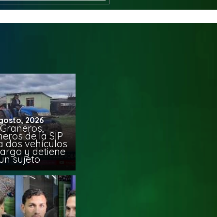
gosto, 2026
 Graneros,
eros de la SIP
a dos vehículos
argo y detiene
un sujeto