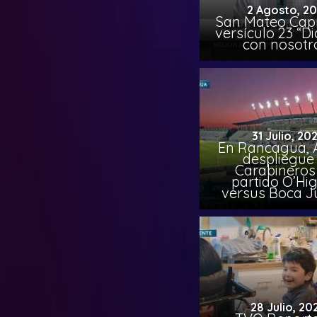
2 Agosto, 2
San Mateo Capí
versículo 23 “Di
con nosotr
31 Julio, 20
En Rancagua, 
despliegue
Carabineros
partido O’Hi
versus Boca J
28 Julio, 20