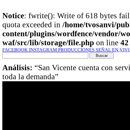
Notice
: fwrite(): Write of 618 bytes fa
quota exceeded in
/home/tvosanvi/pub
content/plugins/wordfence/vendor/wo
waf/src/lib/storage/file.php
on line
42
FACEBOOK
INSTAGRAM
PRODUCCIONES
SEÑAL EN VIV
Buscar
por:
Análisis:
“San Vicente cuenta con serv
toda la demanda”