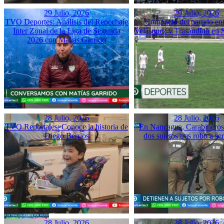
29 Julio, 2026
29 Julio, 2026
TVO Deportes: Análisis del Repechaje
Compacto del partido ent
Inter Zonal de la Liga de Segunda
Velásquez y Trasandino en 
2026 con Matías Garrido
28 Julio, 2026
28 Julio, 2026
TVO Reportajes: Conoce la historia de
En Nancagua, Carabineros 
Diego Berrios
dos sujetos tras robo a se
28 Julio, 2026
28 Julio, 2026