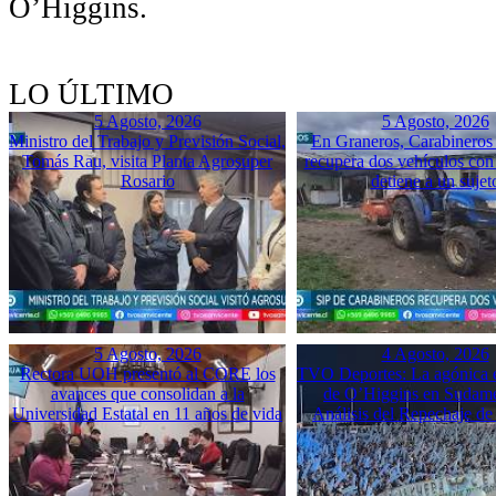
O’Higgins.
LO ÚLTIMO
5 Agosto, 2026
5 Agosto, 2026
Ministro del Trabajo y Previsión Social,
En Graneros, Carabineros 
Tomás Rau, visita Planta Agrosuper
recupera dos vehículos con
Rosario
detiene a un sujet
5 Agosto, 2026
4 Agosto, 2026
Rectora UOH presentó al CORE los
TVO Deportes: La agónica 
avances que consolidan a la
de O’Higgins en Sudame
Universidad Estatal en 11 años de vida
Análisis del Repechaje d