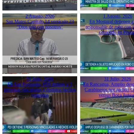
2 Agosto, 2026
1 Agosto, 2026
San Mateo Capítulo 14 versículo 23
En Mostazal detienen a
“Dios está con nosotros”
responsable de robo con 
cometido en Peu
31 Julio, 2026
31 Julio, 2026
En San Fernando, PDI detiene a 3
En Rancagua, Amplio desp
personas vinculadas a distintos hechos
Carabineros por partido 
violentos
versus Boca Junio