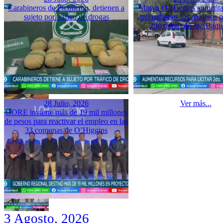
Carabineros de Pichilemu, detienen a
Minvu O’Higgins aumenta 
sujeto por tráfico de drogas
mil millones los recursos pa
2do tramo de Av. Baq
28 Julio, 2026
Ver más...
GORE invierte más de 19 mil millones
de pesos para reactivar el empleo en las
33 comunas de O’Higgins
3 Agosto, 2026