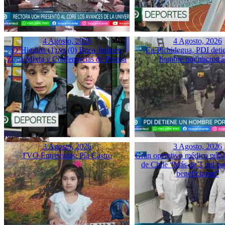
4 Agosto, 2026
4 Agosto, 2026
O’Higgins (1) vs (0) Boca Juniors:
En Pichidegua, PDI deti
Zona Mixta y Conferencias de Prensa
hombre por microtrá
3 Agosto, 2026
3 Agosto, 2026
TVO Entrevistas: Pía Castro
Gran operativo médico públ
de Chile “Más de 3 mil pac
beneficiaron”