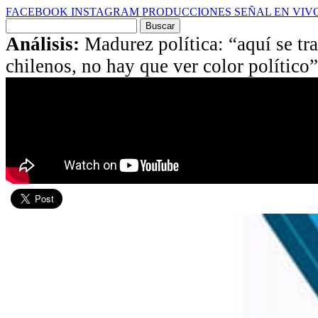
FACEBOOK
INSTAGRAM
PRODUCCIONES
SEÑAL EN VIV
Buscar
por:
Análisis:
Madurez política: “aquí se tr
chilenos, no hay que ver color político”