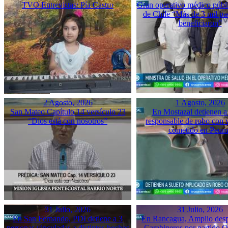
TVO Entrevistas: Pía Castro
Gran operativo médico públ
de Chile “Más de 3 mil pac
beneficiaron”
2 Agosto, 2026
1 Agosto, 2026
San Mateo Capítulo 14 versículo 23
En Mostazal detienen a
“Dios está con nosotros”
responsable de robo con 
cometido en Peu
31 Julio, 2026
31 Julio, 2026
En San Fernando, PDI detiene a 3
En Rancagua, Amplio desp
personas vinculadas a distintos hechos
Carabineros por partido 