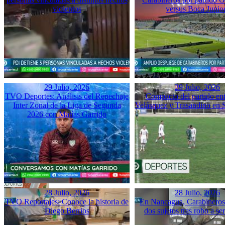
violentos
versus Boca Junio
29 Julio, 2026
29 Julio, 2026
TVO Deportes: Análisis del Repechaje
Compacto del partido ent
Inter Zonal de la Liga de Segunda
Velásquez y Trasandino en 
2026 con Matías Garrido
28 Julio, 2026
28 Julio, 2026
TVO Reportajes: Conoce la historia de
En Nancagua, Carabineros 
Diego Berrios
dos sujetos tras robo a se