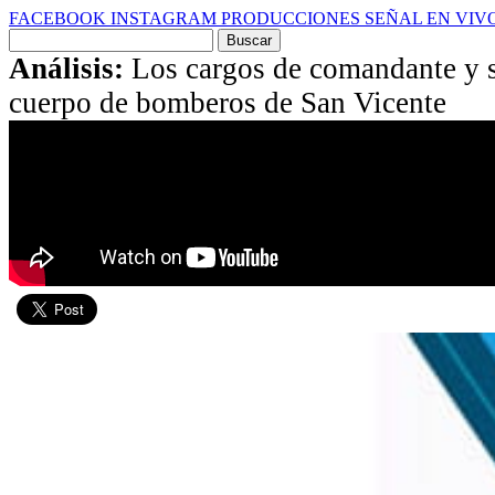
FACEBOOK
INSTAGRAM
PRODUCCIONES
SEÑAL EN VIV
Buscar
por:
Análisis:
Los cargos de comandante y s
cuerpo de bomberos de San Vicente