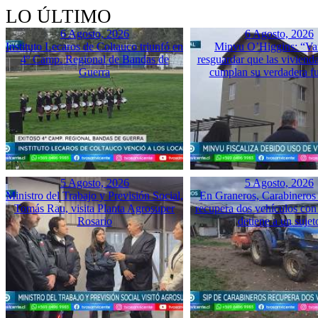
LO ÚLTIMO
6 Agosto, 2026
6 Agosto, 2026
Instituto Lecaros de Coltauco triunfó en
Minvu O’Higgins: “Va
4º Camp. Regional de Bandas de
resguardar que las vivienda
Guerra
cumplan su verdadera f
5 Agosto, 2026
5 Agosto, 2026
Ministro del Trabajo y Previsión Social,
En Graneros, Carabineros 
Tomás Rau, visita Planta Agrosuper
recupera dos vehículos con
Rosario
detiene a un sujet