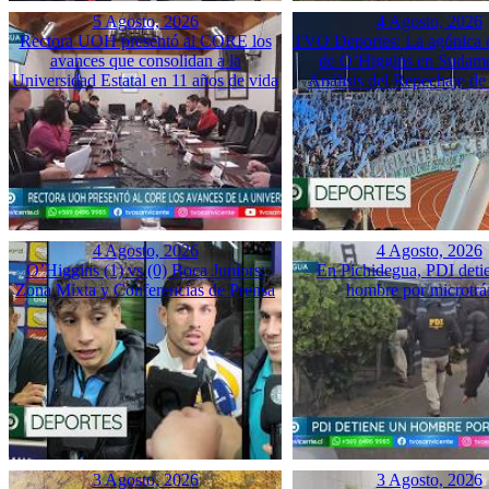
5 Agosto, 2026
4 Agosto, 2026
Rectora UOH presentó al CORE los
TVO Deportes: La agónica 
avances que consolidan a la
de O’Higgins en Sudame
Universidad Estatal en 11 años de vida
Análisis del Repechaje d
4 Agosto, 2026
4 Agosto, 2026
O’Higgins (1) vs (0) Boca Juniors:
En Pichidegua, PDI deti
Zona Mixta y Conferencias de Prensa
hombre por microtrá
3 Agosto, 2026
3 Agosto, 2026