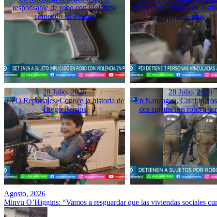
responsable de robo con violencia
personas vinculadas a disti
cometido en Peumo
violentos
28 Julio, 2026
28 Julio, 2026
TVO Reportajes: Conoce la historia de
En Nancagua, Carabineros 
Diego Berrios
dos sujetos tras robo a se
Agosto, 2026
Minvu O’Higgins: “Vamos a resguardar que las viviendas sociales cu