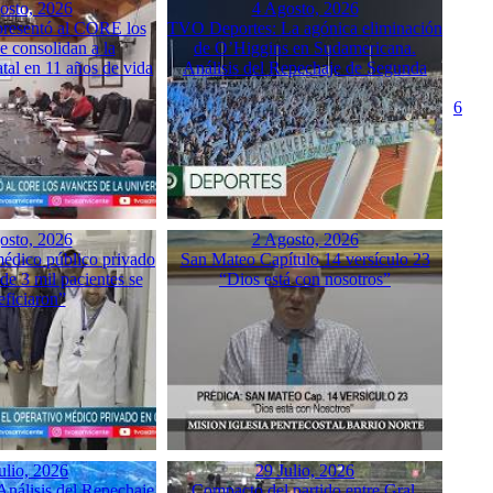
osto, 2026
4 Agosto, 2026
resentó al CORE los
TVO Deportes: La agónica eliminación
e consolidan a la
de O’Higgins en Sudamericana.
tal en 11 años de vida
Análisis del Repechaje de Segunda
6
osto, 2026
2 Agosto, 2026
médico público privado
San Mateo Capítulo 14 versículo 23
de 3 mil pacientes se
“Dios está con nosotros”
eficiaron”
ulio, 2026
29 Julio, 2026
nálisis del Repechaje
Compacto del partido entre Gral.