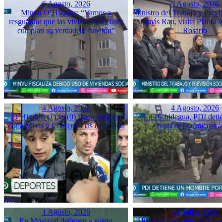
6 Agosto, 2026
5 Agosto, 2026
Minvu O’Higgins: “Vamos a
Ministro del Trabajo y Previ
resguardar que las viviendas sociales
Tomás Rau, visita Planta 
cumplan su verdadera función”
Rosario
4 Agosto, 2026
4 Agosto, 2026
O’Higgins (1) vs (0) Boca Juniors:
En Pichidegua, PDI deti
Zona Mixta y Conferencias de Prensa
hombre por microtrá
1 Agosto, 2026
31 Julio, 2026
En Mostazal detienen a sujeto
En San Fernando, PDI det