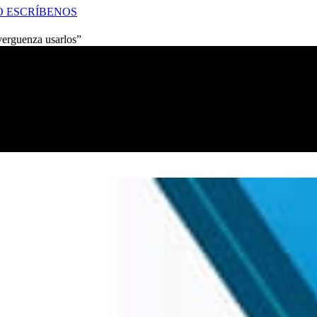
O
ESCRÍBENOS
averguenza usarlos”