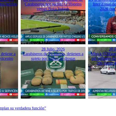
ntos hechos
Carabineros por partido O’Higgins
Inter Zonal d
versus Boca Juniors
2026 con 
28 Julio, 2026
28 J
detiene a
Carabineros de Pichilemu, detienen a
Minvu O’Higgin
rvicentro
sujeto por tráfico de drogas
mil millones los
2do tramo 
mplan su verdadera función”