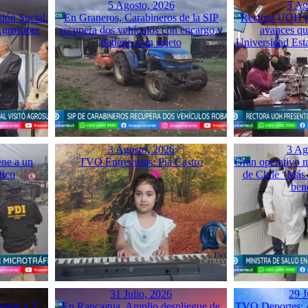
5 Agosto, 2026
5 Ag
sión Social,
En Graneros, Carabineros de la SIP
Rectora UOH p
Agrosuper
recupera dos vehículos con encargo y
avances qu
detiene a un sujeto
Universidad Esta
3 Agosto, 2026
3 Ag
ene a un
TVO Entrevistas: Pía Castro
Gran operativo 
fico
de Chile “Más 
ben
31 Julio, 2026
29 J
iene a 3
En Rancagua, Amplio despliegue de
TVO Deportes: A