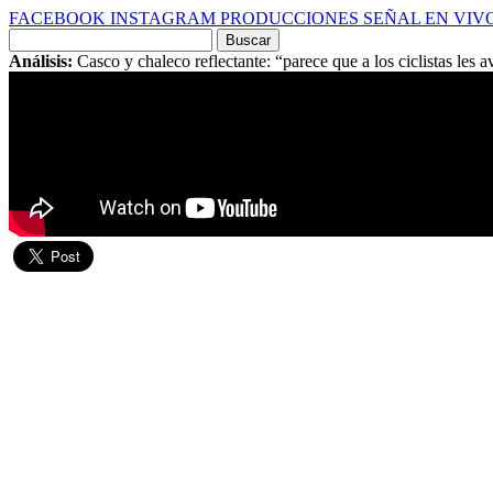
FACEBOOK
INSTAGRAM
PRODUCCIONES
SEÑAL EN VIV
Buscar
por:
Análisis:
Casco y chaleco reflectante: “parece que a los ciclistas les 