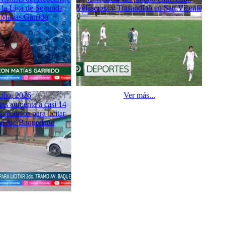
e la Liga de Segunda
Velásquez y Trasandino en San Vicente
Matías Garrido
ulio, 2026
Ver más...
s aumenta a casi 14
 recursos para licitar
de Av. Baquedano