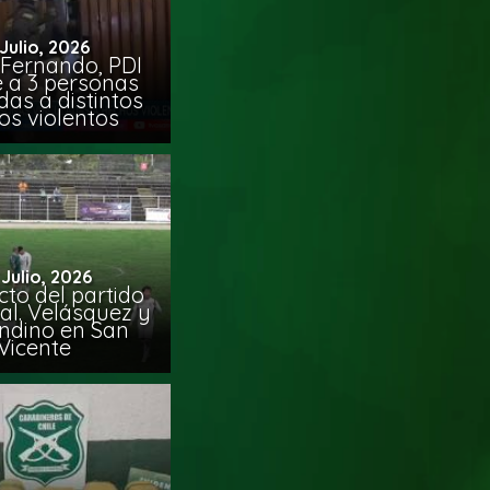
 Julio, 2026
 Fernando, PDI
e a 3 personas
das a distintos
os violentos
 Julio, 2026
to del partido
al. Velásquez y
ndino en San
Vicente