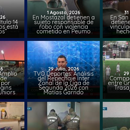
1 Agosto, 2026
31
En Mostazal detienen a
En San
026
tulo 14
sujeto responsable de
detien
os está
robo con violencia
vincula
os”
cometido en Peumo
hech
26
29 Julio, 2026
Amplio
TVO Deportes: Análisis
29
 de
del Repechaje Inter
Compac
 por
Zonal de la Liga de
entre Gr
ggins
Segunda 2026 con
Trasa
uniors
Matías Garrido