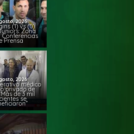
gosto, 2026
ins (1) vs (0)
Juniors: Zona
y Conferencias
e Prensa
gosto, 2026
erativo médico
co privado de
“Más de 3 mil
cientes se
eficiaron”