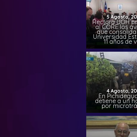
5 Agosto, 2
Rectora UOH p
al CORE los a
que consolida
Universidad Est
11 años de 
4 Agosto, 2
En Pichidegua
detiene a un 
por microtrá