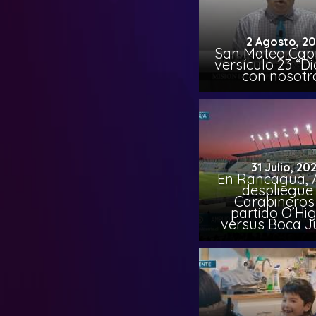
2 Agosto, 2
San Mateo Capí
versículo 23 “Di
con nosotr
31 Julio, 20
En Rancagua, 
despliegue
Carabineros
partido O’Hi
versus Boca J