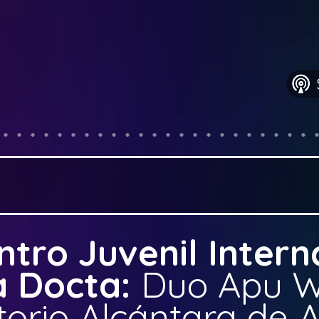
tro Juvenil Intern
a Docta:
Duo Apu W
orio Alcántara de A