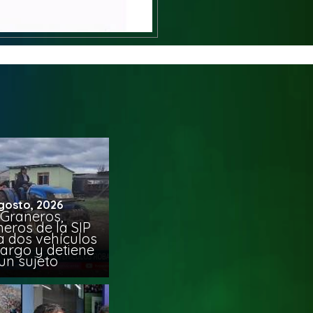
gosto, 2026
 Graneros,
eros de la SIP
a dos vehículos
argo y detiene
un sujeto