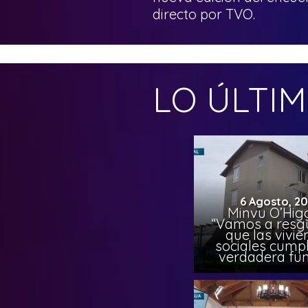
directo por TVO.
LO ÚLTI
6 Agosto, 2
Minvu O’Higg
“Vamos a resg
que las vivi
sociales cump
verdadera fun