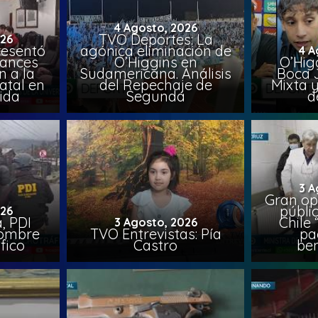
4 Agosto, 2026
TVO Deportes: La
026
resentó
agónica eliminación de
4 A
vances
O’Higgins en
O’Higg
n a la
Sudamericana. Análisis
Boca 
atal en
del Repechaje de
Mixta 
vida
Segunda
d
3 A
Gran op
públi
026
, PDI
Chile 
3 Agosto, 2026
hombre
TVO Entrevistas: Pía
pa
fico
Castro
ben