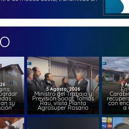
MO
026
5 A
ins:
En
5 Agosto, 2026
uardar
Ministro del Trabajo y
Carabin
endas
Previsión Social, Tomás
recuper
lan su
Rau, visita Planta
con enc
ción”
Agrosuper Rosario
a 