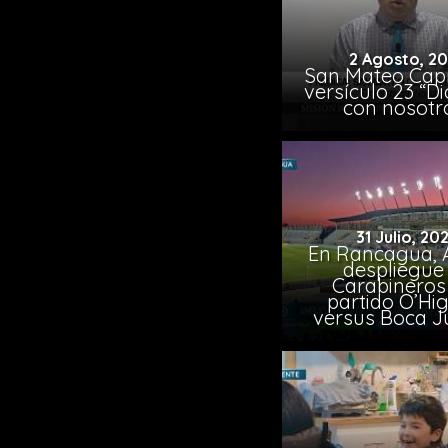
2 Agosto, 2
San Mateo Capí
versículo 23 “Di
con nosotr
31 Julio, 20
En Rancagua, 
despliegue
Carabineros
partido O’Hi
versus Boca J