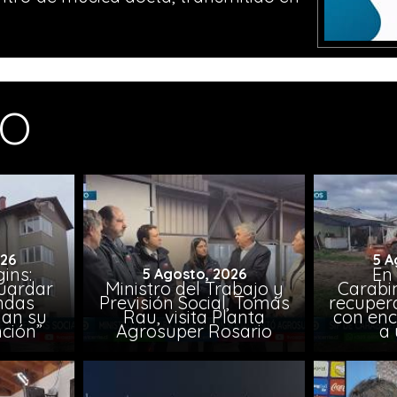
MO
026
5 A
ins:
En
5 Agosto, 2026
uardar
Ministro del Trabajo y
Carabin
endas
Previsión Social, Tomás
recuper
lan su
Rau, visita Planta
con enc
ción”
Agrosuper Rosario
a 