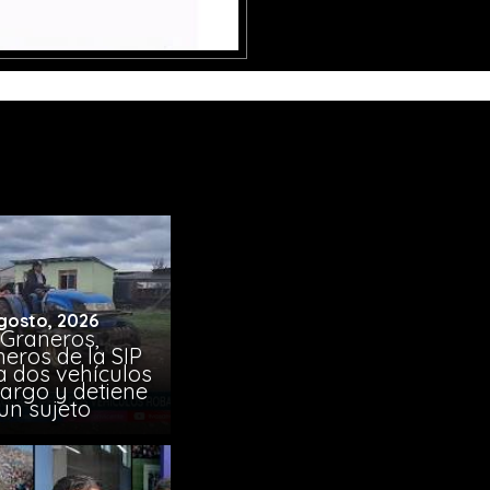
gosto, 2026
 Graneros,
eros de la SIP
a dos vehículos
argo y detiene
un sujeto