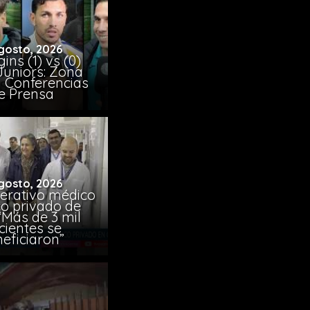
gosto, 2026
ins (1) vs (0)
Juniors: Zona
y Conferencias
e Prensa
gosto, 2026
erativo médico
co privado de
“Más de 3 mil
cientes se
eficiaron”