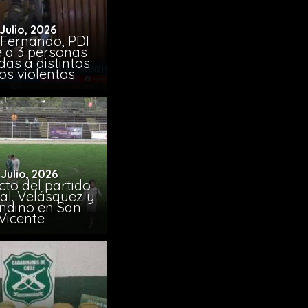
 Julio, 2026
 Fernando, PDI
e a 3 personas
das a distintos
os violentos
 Julio, 2026
to del partido
al. Velásquez y
ndino en San
Vicente