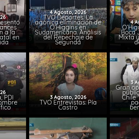
4 Agosto, 2026
TVO Deportes: La
026
resentó
agónica eliminación de
4 A
vances
O’Higgins en
O’Higg
n a la
Sudamericana. Análisis
Boca 
atal en
del Repechaje de
Mixta 
vida
Segunda
d
3 A
Gran op
públi
026
, PDI
Chile 
3 Agosto, 2026
hombre
TVO Entrevistas: Pía
pa
fico
Castro
ben