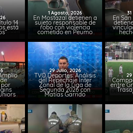
1 Agosto, 2026
31
En Mostazal detienen a
En San
026
tulo 14
sujeto responsable de
detien
os está
robo con violencia
vincula
os”
cometido en Peumo
hech
26
29 Julio, 2026
Amplio
TVO Deportes: Análisis
29
 de
del Repechaje Inter
Compac
 por
Zonal de la Liga de
entre Gr
ggins
Segunda 2026 con
Trasa
uniors
Matías Garrido