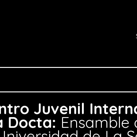
tro Juvenil Intern
a Docta:
Ensamble 
 Universidad de La 