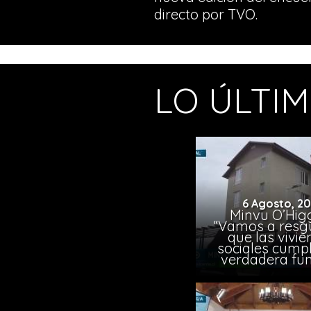
directo por TVO.
LO ÚLTI
6 Agosto, 2
Minvu O’Higg
“Vamos a resg
que las vivi
sociales cump
verdadera fun