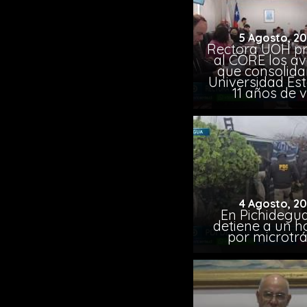
5 Agosto, 2
Rectora UOH p
al CORE los a
que consolida
Universidad Est
11 años de 
4 Agosto, 2
En Pichidegua
detiene a un 
por microtrá