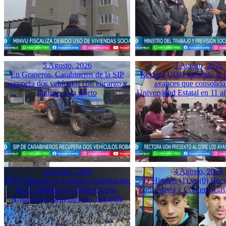
5 Agosto, 2026
5 Agosto, 2026
En Graneros, Carabineros de la SIP
Rectora UOH presentó al
recupera dos vehículos con encargo y
avances que consolida
detiene a un sujeto
Universidad Estatal en 11 a
4 Agosto, 2026
4 Agosto, 2026
TVO Deportes: La agónica eliminación
O’Higgins (1) vs (0) Boca
de O’Higgins en Sudamericana.
Zona Mixta y Conferencias
Análisis del Repechaje de Segunda