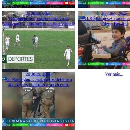
29 Julio, 2026
28 Julio, 2026
Compacto del partido entre Gral.
TVO Reportajes: Conoce la 
Velásquez y Trasandino en San Vicente
Diego Berrios
28 Julio, 2026
Ver más...
En Nancagua, Carabineros detiene a
dos sujetos tras robo a servicentro