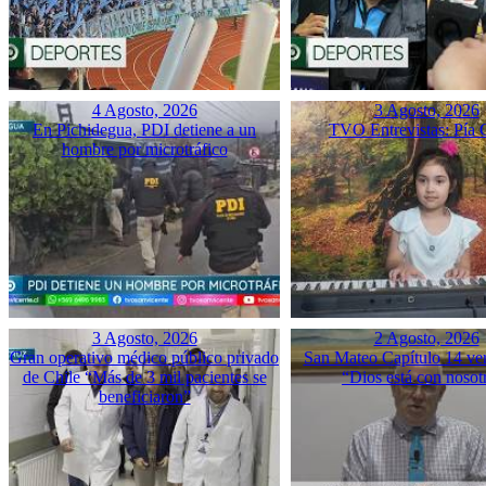
4 Agosto, 2026
3 Agosto, 2026
En Pichidegua, PDI detiene a un
TVO Entrevistas: Pía 
hombre por microtráfico
3 Agosto, 2026
2 Agosto, 2026
Gran operativo médico público privado
San Mateo Capítulo 14 ver
de Chile “Más de 3 mil pacientes se
“Dios está con nosot
beneficiaron”