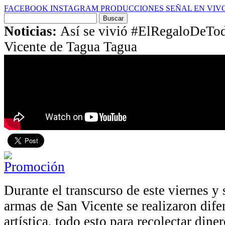
FACEBOOK
INSTAGRAM
PRODUCCIONES
SEÑAL EN VIV
Buscar
por:
Noticias:
Así se vivió #ElRegaloDeTod
Vicente de Tagua Tagua
Durante el transcurso de este viernes y 
armas de San Vicente se realizaron dife
artística, todo esto para recolectar dine