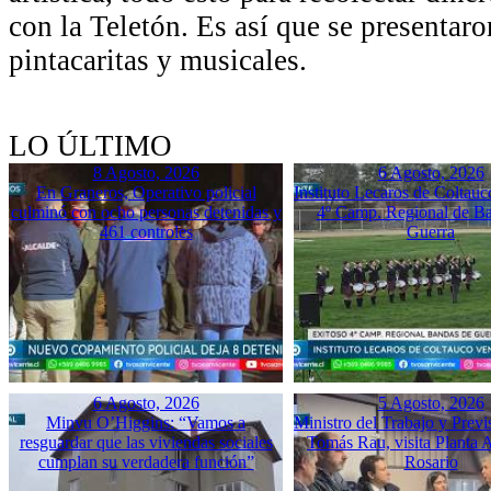
con la Teletón. Es así que se presentaron
pintacaritas y musicales.
LO ÚLTIMO
8 Agosto, 2026
6 Agosto, 2026
En Graneros, Operativo policial
Instituto Lecaros de Coltauc
culminó con ocho personas detenidas y
4º Camp. Regional de B
461 controles
Guerra
6 Agosto, 2026
5 Agosto, 2026
Minvu O’Higgins: “Vamos a
Ministro del Trabajo y Previ
resguardar que las viviendas sociales
Tomás Rau, visita Planta 
cumplan su verdadera función”
Rosario