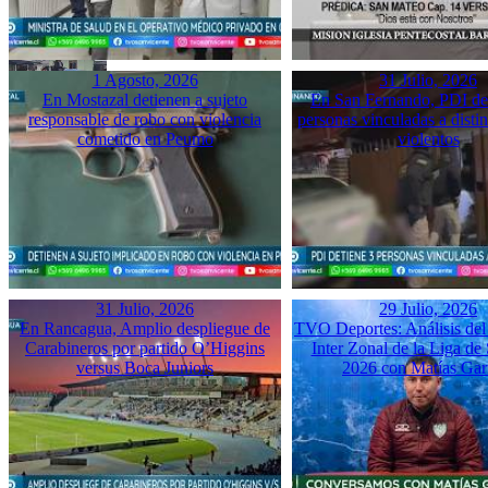
1 Agosto, 2026
31 Julio, 2026
En Mostazal detienen a sujeto
En San Fernando, PDI det
responsable de robo con violencia
personas vinculadas a disti
cometido en Peumo
violentos
31 Julio, 2026
29 Julio, 2026
En Rancagua, Amplio despliegue de
TVO Deportes: Análisis del
Carabineros por partido O’Higgins
Inter Zonal de la Liga d
versus Boca Juniors
2026 con Matías Gar