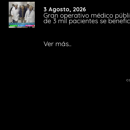
3 Agosto, 2026
Gran operativo médico públi
de 3 mil pacientes se benefi
Ver más...
c
Notice
: fwrite(): Write of 618 bytes fa
quota exceeded in
/home/tvosanvi/publ
content/plugins/wordfence/vendor/wo
waf/src/lib/storage/file.php
on line
42