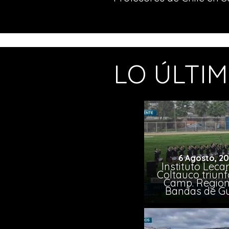
LO ÚLTI
6 Agosto, 2
Instituto Leca
Coltauco triunf
Camp. Region
Bandas de G