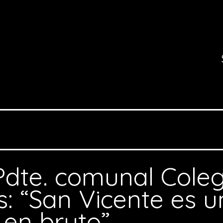
Pdte. comunal Coleg
s: “San Vicente es u
en bruto”