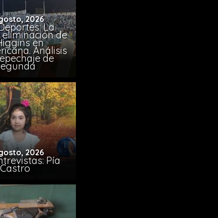
gosto, 2026
Deportes: La
 eliminación de
Higgins en
icana. Análisis
Repechaje de
Segunda
gosto, 2026
trevistas: Pía
Castro