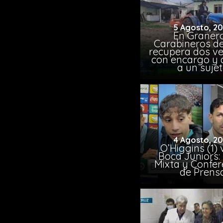
5 Agosto, 2
En Granero
Carabineros de
recupera dos ve
con encargo y 
a un suje
4 Agosto, 2
O’Higgins (1) 
Boca Juniors:
Mixta y Confer
de Prens