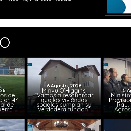
MO
6 Agosto, 2026
Minvu O’Higgins:
026
5 A
ros de
“Vamos a resguardar
Ministr
ó en 4º
que las viviendas
Previsió
al de
sociales cumplan su
Rau, 
uerra
verdadera función”
Agros