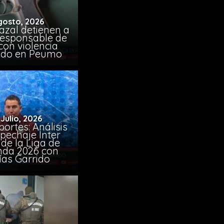
gosto, 2026
azal detienen a
responsable de
con violencia
ido en Peumo
 Julio, 2026
ortes: Análisis
pechaje Inter
de la Liga de
da 2026 con
ías Garrido