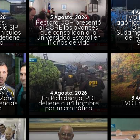
4 A
TVO 
026
5 Agosto, 2026
s,
Rectora UOH presentó
agónica
 la SIP
al CORE los avances
O’
hículos
que consolidan a la
Sudamer
detiene
Universidad Estatal en
del 
to
11 años de vida
026
vs (0)
4 Agosto, 2026
 Zona
En Pichidegua, PDI
3 A
encias
detiene a un hombre
TVO En
a
por microtráfico