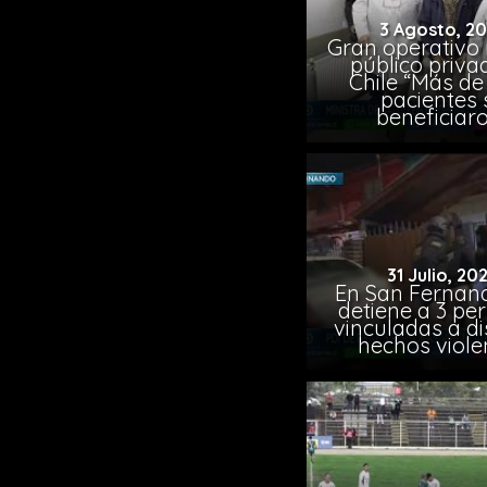
3 Agosto, 2
Gran operativo
público priva
Chile “Más de 
pacientes 
beneficiar
31 Julio, 20
En San Fernand
detiene a 3 pe
vinculadas a di
hechos viole