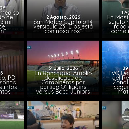
026
 médico
1 A
do de
En Most
2 Agosto, 2026
3 mil
San Mateo Capítulo 14
sujeto 
se
versículo 23 “Dios está
robo 
on”
con nosotros”
comet
31 Julio, 2026
29
En Rancagua, Amplio
TVO Dep
26
o, PDI
despliegue de
del Re
rsonas
Carabineros por
Zonal 
stintos
partido O’Higgins
Segun
ntos
versus Boca Juniors
Mat