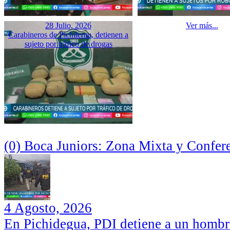
28 Julio, 2026
Ver más...
Carabineros de Pichilemu, detienen a
sujeto por tráfico de drogas
(0) Boca Juniors: Zona Mixta y Confer
4 Agosto, 2026
En Pichidegua, PDI detiene a un hombr