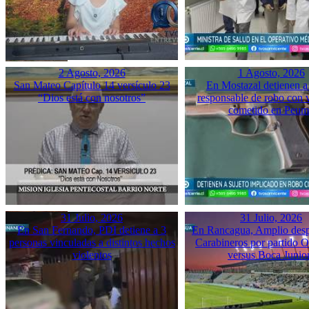
2 Agosto, 2026
1 Agosto, 2026
San Mateo Capítulo 14 versículo 23
En Mostazal detienen a
“Dios está con nosotros”
responsable de robo con 
cometido en Peu
31 Julio, 2026
31 Julio, 2026
En San Fernando, PDI detiene a 3
En Rancagua, Amplio desp
personas vinculadas a distintos hechos
Carabineros por partido 
violentos
versus Boca Junio