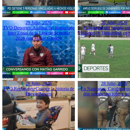
29 Julio, 2026
29 Julio, 2026
TVO Deportes: Análisis del Repechaje
Compacto del partido ent
Inter Zonal de la Liga de Segunda
Velásquez y Trasandino en 
2026 con Matías Garrido
28 Julio, 2026
28 Julio, 2026
TVO Reportajes: Conoce la historia de
En Nancagua, Carabineros 
Diego Berrios
dos sujetos tras robo a se