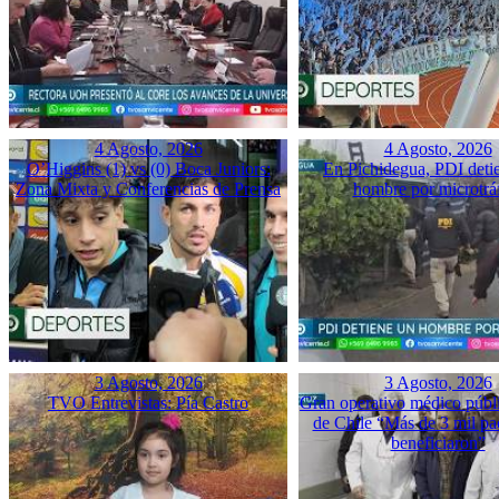
4 Agosto, 2026
4 Agosto, 2026
O’Higgins (1) vs (0) Boca Juniors:
En Pichidegua, PDI deti
Zona Mixta y Conferencias de Prensa
hombre por microtrá
3 Agosto, 2026
3 Agosto, 2026
TVO Entrevistas: Pía Castro
Gran operativo médico públ
de Chile “Más de 3 mil pac
beneficiaron”