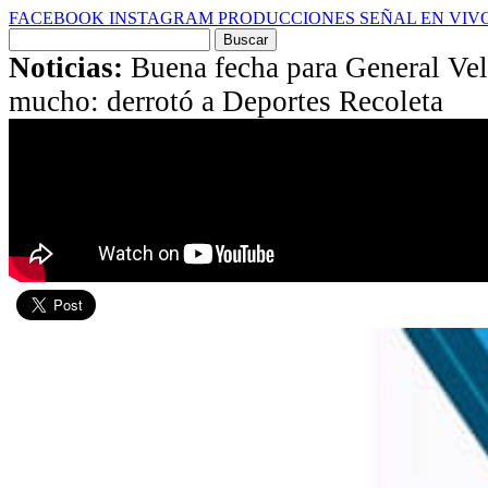
FACEBOOK
INSTAGRAM
PRODUCCIONES
SEÑAL EN VIV
Buscar
por:
Noticias:
Buena fecha para General Ve
mucho: derrotó a Deportes Recoleta