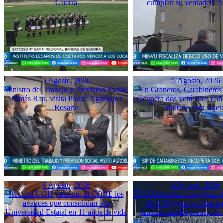
Guerra
cumplan su verdadera f
5 Agosto, 2026
5 Agosto, 2026
Ministro del Trabajo y Previsión Social,
En Graneros, Carabineros 
Tomás Rau, visita Planta Agrosuper
recupera dos vehículos con
Rosario
detiene a un sujet
5 Agosto, 2026
4 Agosto, 2026
Rectora UOH presentó al CORE los
TVO Deportes: La agónica 
avances que consolidan a la
de O’Higgins en Sudame
Universidad Estatal en 11 años de vida
Análisis del Repechaje d