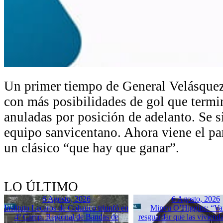
Un primer tiempo de General Velásquez 
con más posibilidades de gol que termi
anuladas por posición de adelanto. Se s
equipo sanvicentano. Ahora viene el pa
un clásico “que hay que ganar”.
LO ÚLTIMO
6 Agosto, 2026
6 Agosto, 2026
Instituto Lecaros de Coltauco triunfó en
Minvu O’Higgins: “Va
4º Camp. Regional de Bandas de
resguardar que las vivienda