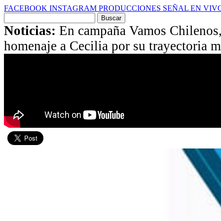
FACEBOOK
INSTAGRAM
PRODUCCIONES
SEÑAL EN VIV
Buscar
por:
Noticias:
En campaña Vamos Chilenos,
homenaje a Cecilia por su trayectoria m