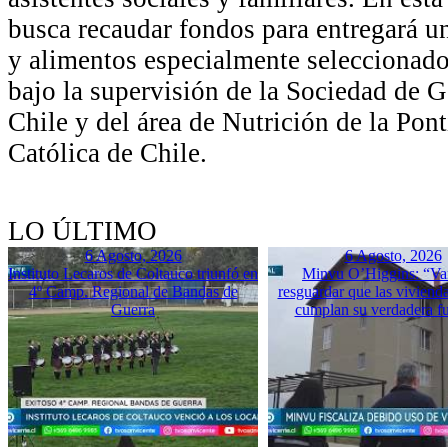
busca recaudar fondos para entregará u
y alimentos especialmente seleccionad
bajo la supervisión de la Sociedad de G
Chile y del área de Nutrición de la Pon
Católica de Chile.
LO ÚLTIMO
6 Agosto, 2026
6 Agosto, 2026
Instituto Lecaros de Coltauco triunfó en
Minvu O’Higgins: “Va
4º Camp. Regional de Bandas de
resguardar que las vivienda
Guerra
cumplan su verdadera f