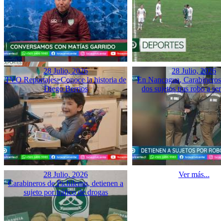
28 Julio, 2026
28 Julio, 2026
TVO Reportajes: Conoce la historia de
En Nancagua, Carabineros 
Diego Berrios
dos sujetos tras robo a se
28 Julio, 2026
Ver más...
Carabineros de Pichilemu, detienen a
sujeto por tráfico de drogas