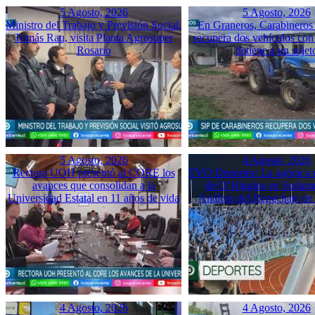
5 Agosto, 2026
5 Agosto, 2026
Ministro del Trabajo y Previsión Social,
En Graneros, Carabineros 
Tomás Rau, visita Planta Agrosuper
recupera dos vehículos con
Rosario
detiene a un sujet
5 Agosto, 2026
4 Agosto, 2026
Rectora UOH presentó al CORE los
TVO Deportes: La agónica 
avances que consolidan a la
de O’Higgins en Sudame
Universidad Estatal en 11 años de vida
Análisis del Repechaje d
4 Agosto, 2026
4 Agosto, 2026