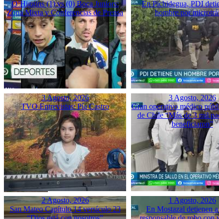
O’Higgins (1) vs (0) Boca Juniors:
En Pichidegua, PDI deti
Zona Mixta y Conferencias de Prensa
hombre por microtrá
3 Agosto, 2026
3 Agosto, 2026
TVO Entrevistas: Pía Castro
Gran operativo médico públ
de Chile “Más de 3 mil pac
beneficiaron”
2 Agosto, 2026
1 Agosto, 2026
San Mateo Capítulo 14 versículo 23
En Mostazal detienen a
“Dios está con nosotros”
responsable de robo con 