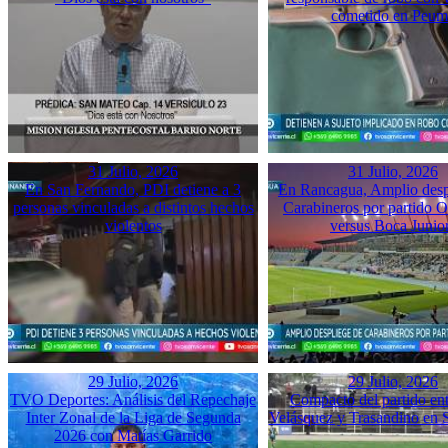
cometido en Peu
31 Julio, 2026
31 Julio, 2026
En San Fernando, PDI detiene a 3
En Rancagua, Amplio desp
personas vinculadas a distintos hechos
Carabineros por partido 
violentos
versus Boca Junio
29 Julio, 2026
29 Julio, 2026
TVO Deportes: Análisis del Repechaje
Compacto del partido ent
Inter Zonal de la Liga de Segunda
Velásquez y Trasandino en 
2026 con Matías Garrido