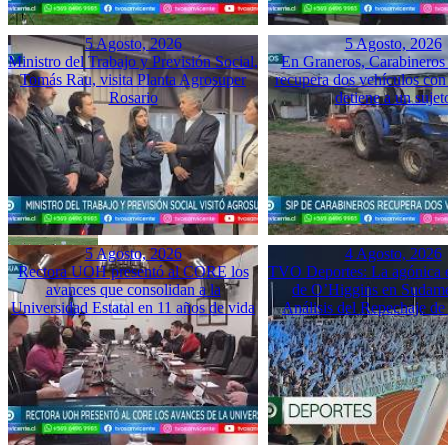
5 Agosto, 2026
5 Agosto, 2026
Ministro del Trabajo y Previsión Social,
En Graneros, Carabineros 
Tomás Rau, visita Planta Agrosuper
recupera dos vehículos con
Rosario
detiene a un sujet
5 Agosto, 2026
4 Agosto, 2026
Rectora UOH presentó al CORE los
TVO Deportes: La agónica 
avances que consolidan a la
de O’Higgins en Sudame
Universidad Estatal en 11 años de vida
Análisis del Repechaje d