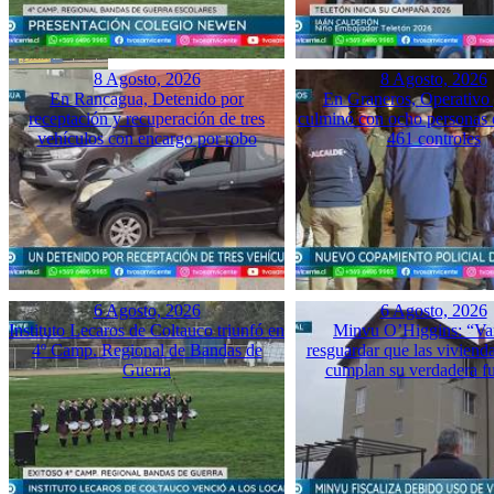
8 Agosto, 2026
8 Agosto, 2026
En Rancagua, Detenido por
En Graneros, Operativo 
receptación y recuperación de tres
culminó con ocho personas 
vehículos con encargo por robo
461 controles
6 Agosto, 2026
6 Agosto, 2026
Instituto Lecaros de Coltauco triunfó en
Minvu O’Higgins: “Va
4º Camp. Regional de Bandas de
resguardar que las vivienda
Guerra
cumplan su verdadera f