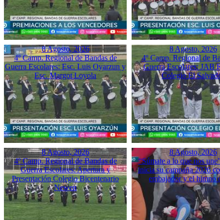
8 Agosto, 2026
8 Agosto, 2026
4º Camp. Regional de Bandas de
4º Camp. Regional de B
Guerra Escolares: Esc. Luis Oyarzun y
Guerra Escolares: JAB 
Esc. Margot Loyola
Colegio El Salvad
8 Agosto, 2026
8 Agosto, 2026
4º Camp. Regional de Bandas de
“Súmate a lo que nos une”
Guerra Escolares: Apertura y
inicia su campaña 2026 co
Presentación Colegio Bicentenario
embajador y el himno o
Newen