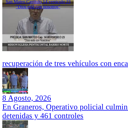
San Mateo Capítulo 14 versículo 23
“Dios está con nosotros”
recuperación de tres vehículos con enc
8 Agosto, 2026
En Graneros, Operativo policial culmi
detenidas y 461 controles