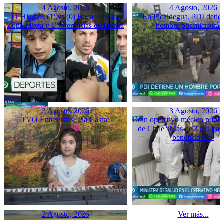
4 Agosto, 2026
4 Agosto, 2026
O’Higgins (1) vs (0) Boca Juniors:
En Pichidegua, PDI deti
Zona Mixta y Conferencias de Prensa
hombre por microtrá
3 Agosto, 2026
3 Agosto, 2026
TVO Entrevistas: Pía Castro
Gran operativo médico públ
de Chile “Más de 3 mil pac
beneficiaron”
2 Agosto, 2026
Ver más...