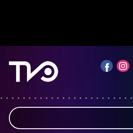
Notice
: fwrite(): Write of 618 bytes fa
quota exceeded in
/home/tvosanvi/publ
content/plugins/wordfence/vendor/wo
waf/src/lib/storage/file.php
on line
42