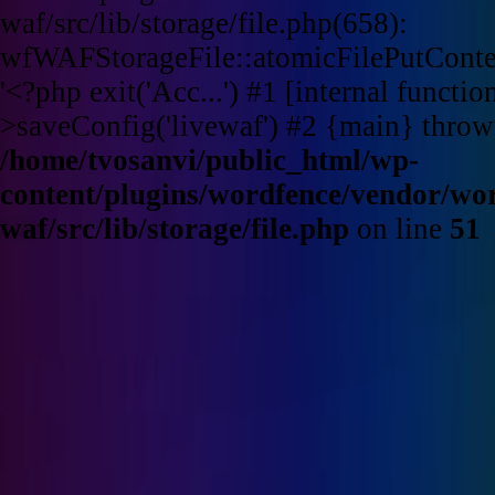
waf/src/lib/storage/file.php(658):
wfWAFStorageFile::atomicFilePutContent
'<?php exit('Acc...') #1 [internal funct
>saveConfig('livewaf') #2 {main} throw
/home/tvosanvi/public_html/wp-
content/plugins/wordfence/vendor/wo
waf/src/lib/storage/file.php
on line
51