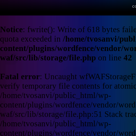
c
Notice
: fwrite(): Write of 618 bytes fa
quota exceeded in
/home/tvosanvi/publ
content/plugins/wordfence/vendor/wo
waf/src/lib/storage/file.php
on line
42
Fatal error
: Uncaught wfWAFStorageFi
verify temporary file contents for atomic
/home/tvosanvi/public_html/wp-
content/plugins/wordfence/vendor/word
waf/src/lib/storage/file.php:51 Stack tra
/home/tvosanvi/public_html/wp-
content/plugins/wordfence/vendor/word