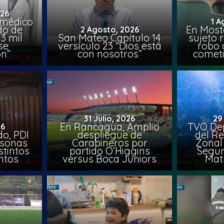
026
 médico
1 A
do de
En Most
2 Agosto, 2026
3 mil
San Mateo Capítulo 14
sujeto 
se
versículo 23 “Dios está
robo 
on”
con nosotros”
comet
31 Julio, 2026
29
En Rancagua, Amplio
TVO Dep
26
o, PDI
despliegue de
del Re
rsonas
Carabineros por
Zonal 
stintos
partido O’Higgins
Segun
ntos
versus Boca Juniors
Mat