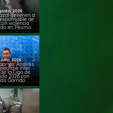
gosto, 2026
azal detienen a
responsable de
con violencia
ido en Peumo
 Julio, 2026
ortes: Análisis
pechaje Inter
de la Liga de
da 2026 con
ías Garrido