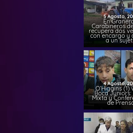
5 Agosto, 2
En Granero
Carabineros de
recupera dos ve
con encargo y 
a un suje
4 Agosto, 2
O’Higgins (1) 
Boca Juniors:
Mixta y Confer
de Prens