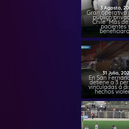
3 Agosto, 2
Gran operativo
público priva
Chile “Más de 
pacientes 
beneficiar
31 Julio, 20
En San Fernand
detiene a 3 pe
vinculadas a di
hechos viole