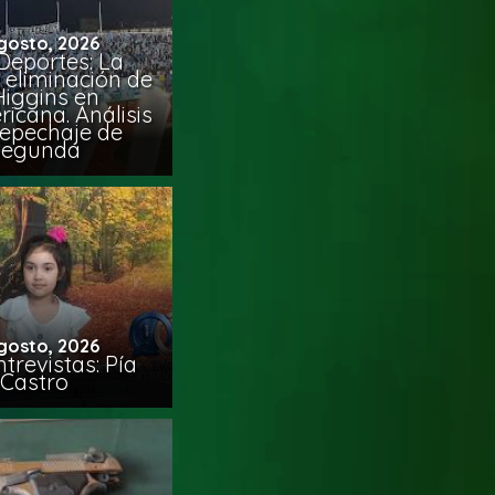
gosto, 2026
Deportes: La
 eliminación de
Higgins en
icana. Análisis
Repechaje de
Segunda
gosto, 2026
trevistas: Pía
Castro