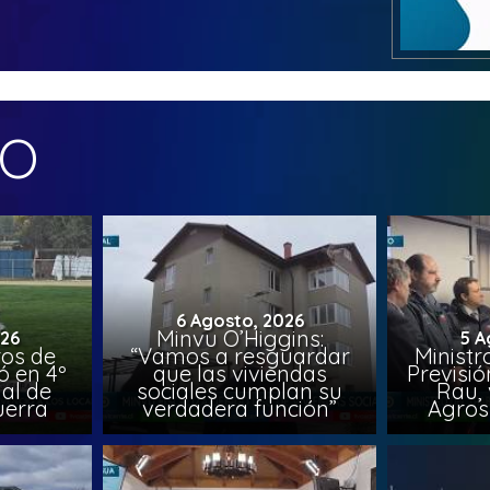
MO
6 Agosto, 2026
Minvu O’Higgins:
026
5 A
ros de
“Vamos a resguardar
Ministr
ó en 4º
que las viviendas
Previsió
al de
sociales cumplan su
Rau, 
uerra
verdadera función”
Agros