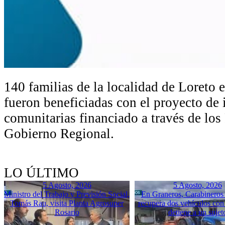
140 familias de la localidad de Loreto
fueron beneficiadas con el proyecto de 
comunitarias financiado a través de lo
Gobierno Regional.
LO ÚLTIMO
5 Agosto, 2026
5 Agosto, 2026
Ministro del Trabajo y Previsión Social,
En Graneros, Carabineros 
Tomás Rau, visita Planta Agrosuper
recupera dos vehículos con
Rosario
detiene a un sujet