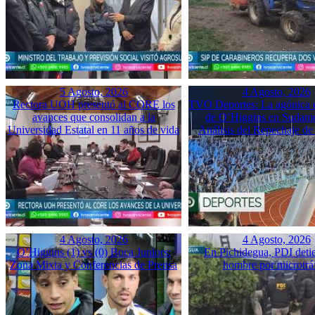
5 Agosto, 2026
4 Agosto, 2026
Rectora UOH presentó al CORE los
TVO Deportes: La agónica 
avances que consolidan a la
de O’Higgins en Sudame
Universidad Estatal en 11 años de vida
Análisis del Repechaje d
4 Agosto, 2026
4 Agosto, 2026
O’Higgins (1) vs (0) Boca Juniors:
En Pichidegua, PDI deti
Zona Mixta y Conferencias de Prensa
hombre por microtrá