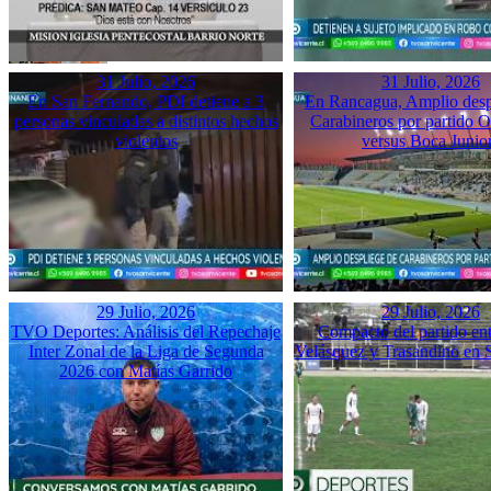
31 Julio, 2026
31 Julio, 2026
En San Fernando, PDI detiene a 3
En Rancagua, Amplio desp
personas vinculadas a distintos hechos
Carabineros por partido 
violentos
versus Boca Junio
29 Julio, 2026
29 Julio, 2026
TVO Deportes: Análisis del Repechaje
Compacto del partido ent
Inter Zonal de la Liga de Segunda
Velásquez y Trasandino en 
2026 con Matías Garrido