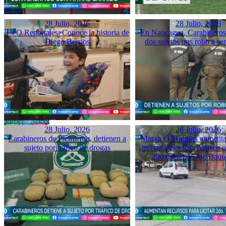
28 Julio, 2026
28 Julio, 2026
TVO Reportajes: Conoce la historia de
En Nancagua, Carabineros 
Diego Berrios
dos sujetos tras robo a se
28 Julio, 2026
28 Julio, 2026
Carabineros de Pichilemu, detienen a
Minvu O’Higgins aumenta 
sujeto por tráfico de drogas
mil millones los recursos pa
2do tramo de Av. Baq