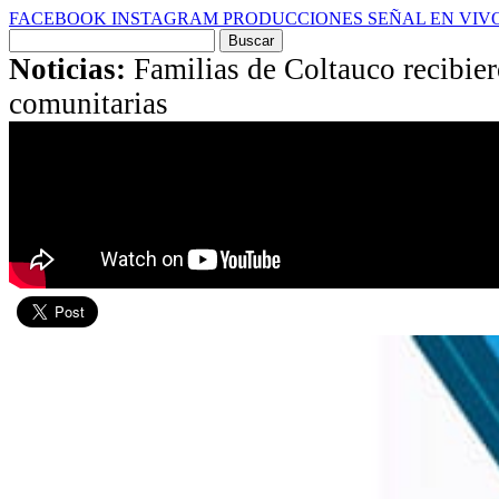
FACEBOOK
INSTAGRAM
PRODUCCIONES
SEÑAL EN VIV
Buscar
por:
Noticias:
Familias de Coltauco recibier
comunitarias