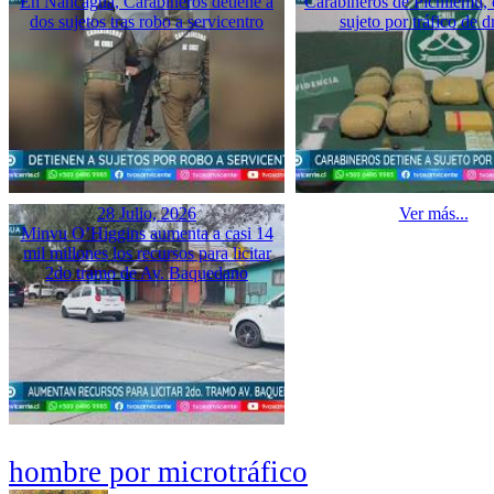
En Nancagua, Carabineros detiene a
Carabineros de Pichilemu, 
dos sujetos tras robo a servicentro
sujeto por tráfico de d
28 Julio, 2026
Ver más...
Minvu O’Higgins aumenta a casi 14
mil millones los recursos para licitar
2do tramo de Av. Baquedano
hombre por microtráfico