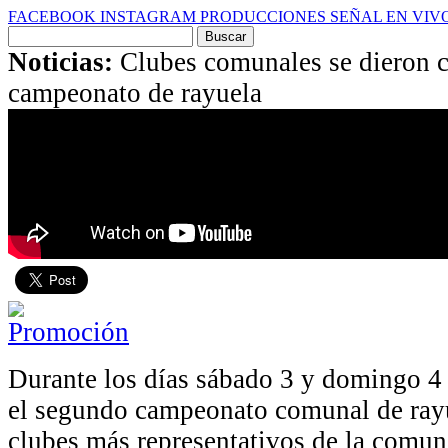
FACEBOOK
INSTAGRAM
PRODUCCIONES
SEÑAL EN VIV
Buscar
por:
Noticias:
Clubes comunales se dieron c
campeonato de rayuela
Durante los días sábado 3 y domingo 4 
el segundo campeonato comunal de rayu
clubes más representativos de la comun