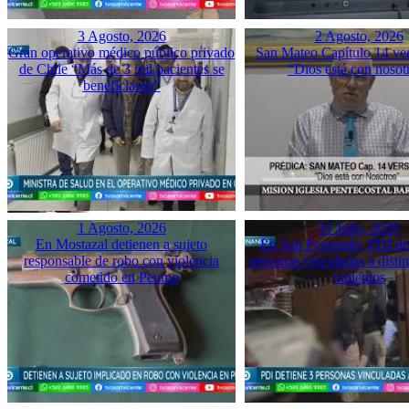
3 Agosto, 2026
2 Agosto, 2026
Gran operativo médico público privado
San Mateo Capítulo 14 ver
de Chile “Más de 3 mil pacientes se
“Dios está con nosot
beneficiaron”
1 Agosto, 2026
31 Julio, 2026
En Mostazal detienen a sujeto
En San Fernando, PDI det
responsable de robo con violencia
personas vinculadas a disti
cometido en Peumo
violentos