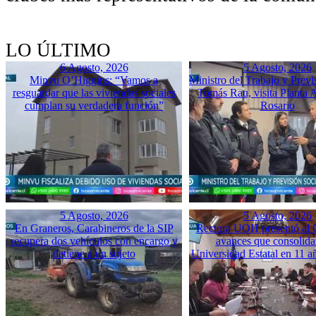
LO ÚLTIMO
6 Agosto, 2026
5 Agosto, 2026
Minvu O’Higgins: “Vamos a
Ministro del Trabajo y Previ
resguardar que las viviendas sociales
Tomás Rau, visita Planta 
cumplan su verdadera función”
Rosario
5 Agosto, 2026
5 Agosto, 2026
En Graneros, Carabineros de la SIP
Rectora UOH presentó al
recupera dos vehículos con encargo y
avances que consolida
detiene a un sujeto
Universidad Estatal en 11 a