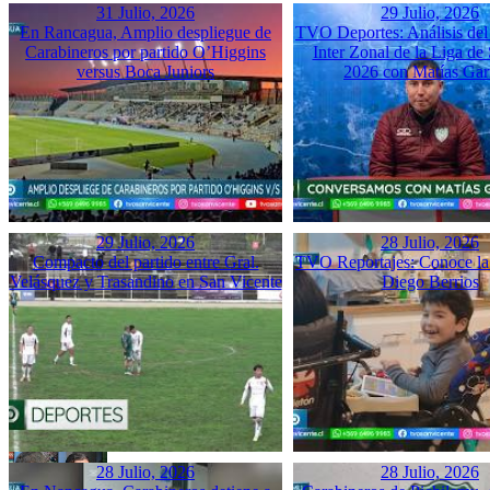
31 Julio, 2026
29 Julio, 2026
En Rancagua, Amplio despliegue de
TVO Deportes: Análisis del
Carabineros por partido O’Higgins
Inter Zonal de la Liga d
versus Boca Juniors
2026 con Matías Gar
29 Julio, 2026
28 Julio, 2026
Compacto del partido entre Gral.
TVO Reportajes: Conoce la 
Velásquez y Trasandino en San Vicente
Diego Berrios
28 Julio, 2026
28 Julio, 2026