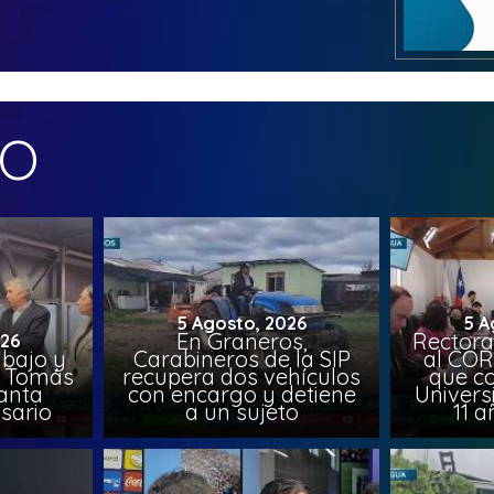
MO
5 Agosto, 2026
5 A
En Graneros,
Rectora
026
abajo y
Carabineros de la SIP
al COR
l, Tomás
recupera dos vehículos
que co
lanta
con encargo y detiene
Univers
sario
a un sujeto
11 a