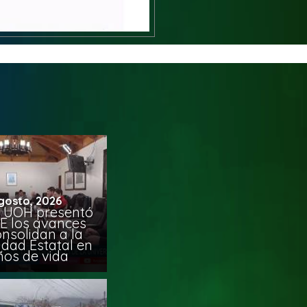
gosto, 2026
 UOH presentó
E los avances
nsolidan a la
idad Estatal en
ños de vida