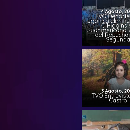
4 Agosto, 2
TVO Deportes
agónica elimina
O’Higgins 
Sudamericana. A
del Repechaj
Segund
3 Agosto, 2
TVO Entrevista
Castro