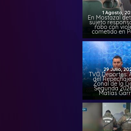
1 Agosto, 20
En Mostazal det
sujeto respons
robo con viol
cometido en 
29 Julio, 20
TVO Deportes: A
del Repechaje
Zonal de la L
Segunda 202
Matías Garr