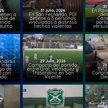
31
En Ran
26
31 Julio, 2026
ienen a
En San Fernando, PDI
des
able de
detiene a 3 personas
Cara
encia
vinculadas a distintos
parti
Peumo
hechos violentos
versus
26
nálisis
29 Julio, 2026
 Inter
Compacto del partido
28
iga de
entre Gral. Velásquez y
TVO 
6 con
Trasandino en San
Conoce 
ido
Vicente
Die
28