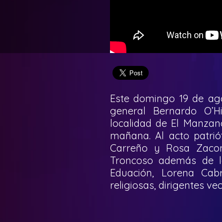
Este domingo 19 de ago
general Bernardo O’H
localidad de El Manzano 
mañana. Al acto patriót
Carreño y Rosa Zaconn
Troncoso además de la
Eduación, Lorena Cabri
religiosas, dirigentes ve