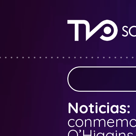
Noticias:
conmemor
O’Higgins