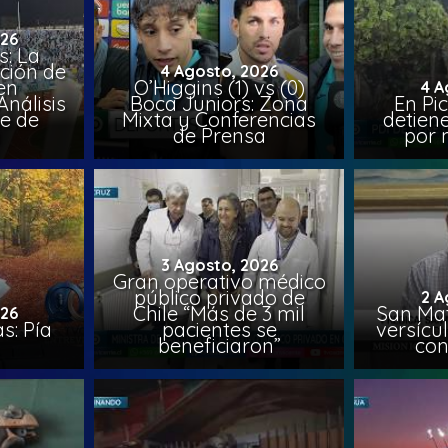
026
: La
ción de
4 Agosto, 2026
en
O’Higgins (1) vs (0)
4 A
nálisis
Boca Juniors: Zona
En Pi
e de
Mixta y Conferencias
detien
a
de Prensa
por 
3 Agosto, 2026
Gran operativo médico
público privado de
2 A
Chile “Más de 3 mil
San Mat
026
s: Pía
pacientes se
versícul
beneficiaron”
con