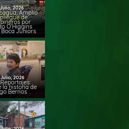
 Julio, 2026
cagua, Amplio
pliegue de
bineros por
do O’Higgins
 Boca Juniors
 Julio, 2026
Reportajes:
la historia de
go Berrios
 Julio, 2026