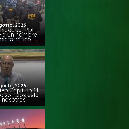
gosto, 2026
chidegua, PDI
e a un hombre
microtráfico
gosto, 2026
eo Capítulo 14
o 23 “Dios está
 nosotros”