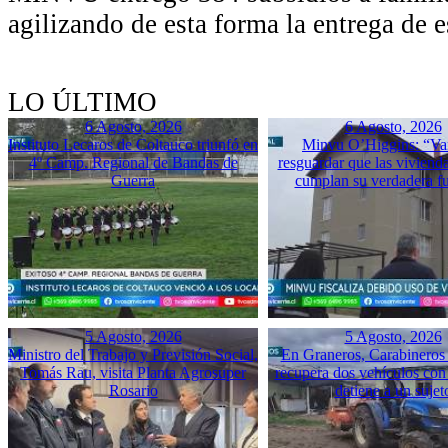
agilizando de esta forma la entrega de e
LO ÚLTIMO
6 Agosto, 2026
6 Agosto, 2026
Instituto Lecaros de Coltauco triunfó en
Minvu O’Higgins: “Va
4º Camp. Regional de Bandas de
resguardar que las vivienda
Guerra
cumplan su verdadera f
5 Agosto, 2026
5 Agosto, 2026
Ministro del Trabajo y Previsión Social,
En Graneros, Carabineros 
Tomás Rau, visita Planta Agrosuper
recupera dos vehículos con
Rosario
detiene a un sujet