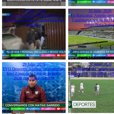
31 Julio, 2026
31 Julio, 2026
En San Fernando, PDI detiene a 3
En Rancagua, Amplio desp
personas vinculadas a distintos hechos
Carabineros por partido 
violentos
versus Boca Junio
29 Julio, 2026
29 Julio, 2026
TVO Deportes: Análisis del Repechaje
Compacto del partido ent
Inter Zonal de la Liga de Segunda
Velásquez y Trasandino en 
2026 con Matías Garrido