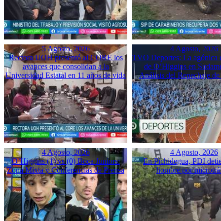
5 Agosto, 2026
4 Agosto, 2026
Rectora UOH presentó al CORE los
TVO Deportes: La agónica 
avances que consolidan a la
de O’Higgins en Sudame
Universidad Estatal en 11 años de vida
Análisis del Repechaje d
4 Agosto, 2026
4 Agosto, 2026
O’Higgins (1) vs (0) Boca Juniors:
En Pichidegua, PDI deti
Zona Mixta y Conferencias de Prensa
hombre por microtrá