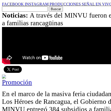
FACEBOOK
INSTAGRAM
PRODUCCIONES
SEÑAL EN VIV
Buscar
por:
Noticias:
A través del MINVU fueron e
a familias rancagüinas
En el marco de la masiva feria ciudadan
Los Héroes de Rancagua, el Gobierno de
MINVU entregó 384 subsidios a familias