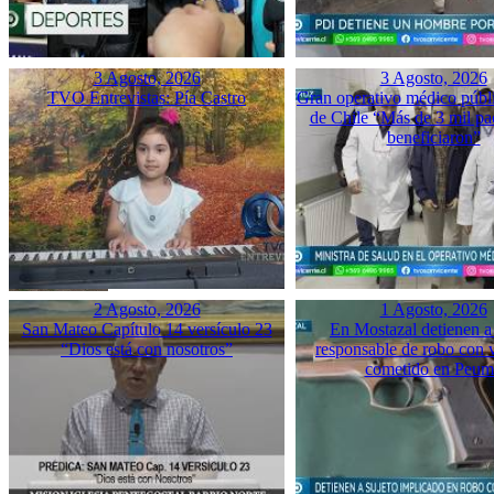
3 Agosto, 2026
3 Agosto, 2026
TVO Entrevistas: Pía Castro
Gran operativo médico públ
de Chile “Más de 3 mil pac
beneficiaron”
2 Agosto, 2026
1 Agosto, 2026
San Mateo Capítulo 14 versículo 23
En Mostazal detienen a
“Dios está con nosotros”
responsable de robo con 
cometido en Peu