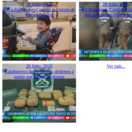
28 Julio, 2026
28 Julio, 2026
TVO Reportajes: Conoce la historia de
En Nancagua, Carabineros 
Diego Berrios
dos sujetos tras robo a se
28 Julio, 2026
Ver más...
Carabineros de Pichilemu, detienen a
sujeto por tráfico de drogas