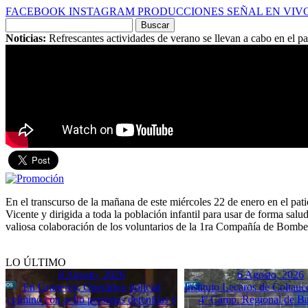
FACEBOOK
INSTAGRAM
PRODUCCIONES
SEÑAL EN VIV
Buscar
por:
Noticias:
Refrescantes actividades de verano se llevan a cabo en el p
En el transcurso de la mañana de este miércoles 22 de enero en el p
Vicente y dirigida a toda la población infantil para usar de forma sa
valiosa colaboración de los voluntarios de la 1ra Compañía de Bombero
LO ÚLTIMO
8 Agosto, 2026
6 Agosto, 2026
En Graneros, Operativo policial
Instituto Lecaros de Coltauc
culminó con ocho personas detenidas y
4º Camp. Regional de B