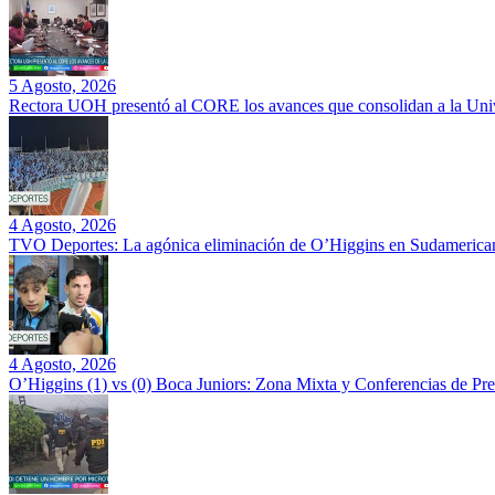
5 Agosto, 2026
Rectora UOH presentó al CORE los avances que consolidan a la Unive
4 Agosto, 2026
TVO Deportes: La agónica eliminación de O’Higgins en Sudamerican
4 Agosto, 2026
O’Higgins (1) vs (0) Boca Juniors: Zona Mixta y Conferencias de Pr