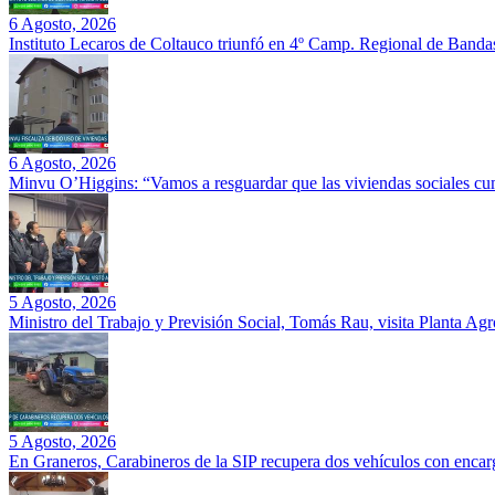
6 Agosto, 2026
Instituto Lecaros de Coltauco triunfó en 4º Camp. Regional de Banda
6 Agosto, 2026
Minvu O’Higgins: “Vamos a resguardar que las viviendas sociales cu
5 Agosto, 2026
Ministro del Trabajo y Previsión Social, Tomás Rau, visita Planta Ag
5 Agosto, 2026
En Graneros, Carabineros de la SIP recupera dos vehículos con encarg