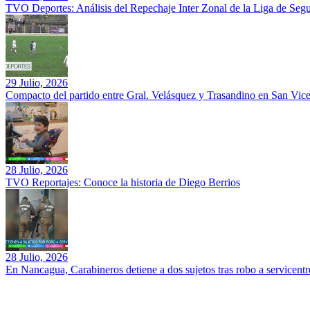
TVO Deportes: Análisis del Repechaje Inter Zonal de la Liga de Se
29 Julio, 2026
Compacto del partido entre Gral. Velásquez y Trasandino en San Vic
28 Julio, 2026
TVO Reportajes: Conoce la historia de Diego Berrios
28 Julio, 2026
En Nancagua, Carabineros detiene a dos sujetos tras robo a servicentr