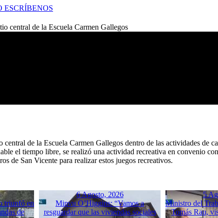
O
ESCRÍBENOS
atio central de la Escuela Carmen Gallegos
atio central de la Escuela Carmen Gallegos dentro de las actividades 
ludable el tiempo libre, se realizó una actividad recreativa en convenio
s de San Vicente para realizar estos juegos recreativos.
6 Agosto, 2026
5 Ag
o triunfó en
Minvu O’Higgins: “Vamos a
Ministro del Trab
andas de
resguardar que las viviendas sociales
Tomás Rau, vis