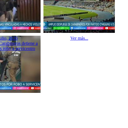
ulio, 2026
Ver más...
arabineros detiene a
as robo a servicentro