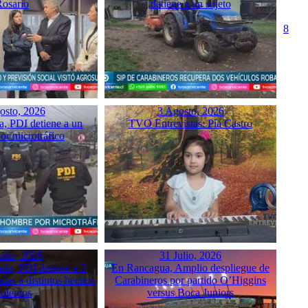
osario
detiene a un sujeto
8
osto, 2026
3 Agosto, 2026
a, PDI detiene a un
TVO Entrevistas: Pía Castro
or microtráfico
ulio, 2026
31 Julio, 2026
do, PDI detiene a 3
En Rancagua, Amplio despliegue de
das a distintos hechos
Carabineros por partido O’Higgins
iolentos
versus Boca Juniors