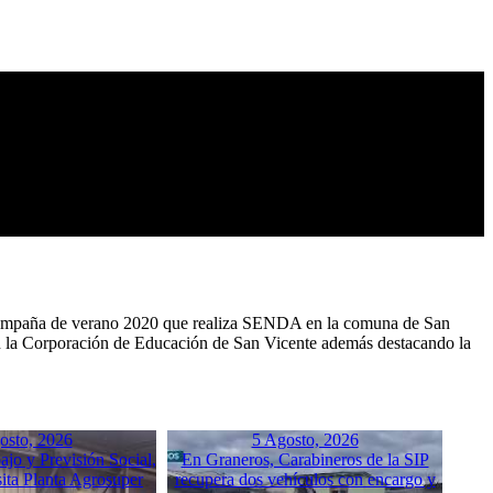
de campaña de verano 2020 que realiza SENDA en la comuna de San
 con la Corporación de Educación de San Vicente además destacando la
osto, 2026
5 Agosto, 2026
ajo y Previsión Social,
En Graneros, Carabineros de la SIP
ita Planta Agrosuper
recupera dos vehículos con encargo y