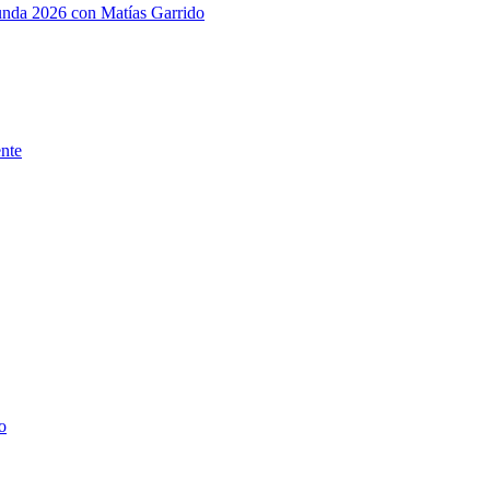
gunda 2026 con Matías Garrido
ente
o