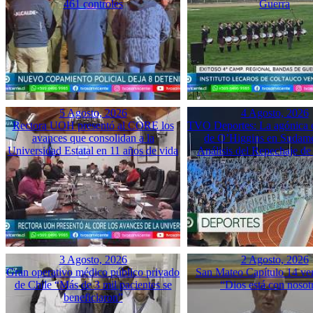
461 controles
Guerra
5 Agosto, 2026
4 Agosto, 2026
Rectora UOH presentó al CORE los
TVO Deportes: La agónica 
avances que consolidan a la
de O’Higgins en Sudame
Universidad Estatal en 11 años de vida
Análisis del Repechaje d
3 Agosto, 2026
2 Agosto, 2026
Gran operativo médico público privado
San Mateo Capítulo 14 ver
de Chile “Más de 3 mil pacientes se
“Dios está con nosot
beneficiaron”