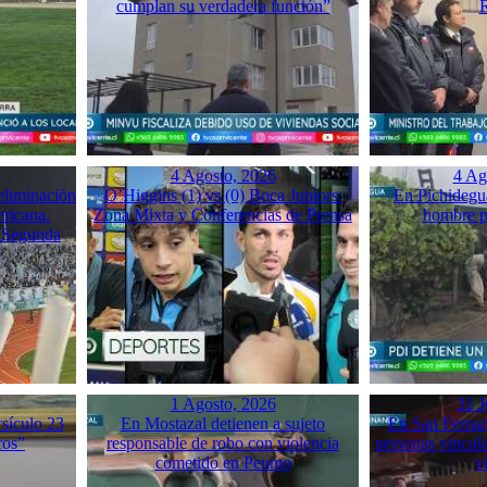
cumplan su verdadera función”
R
4 Agosto, 2026
4 Ag
eliminación
O’Higgins (1) vs (0) Boca Juniors:
En Pichidegu
ricana.
Zona Mixta y Conferencias de Prensa
hombre p
e Segunda
1 Agosto, 2026
31 J
sículo 23
En Mostazal detienen a sujeto
En San Fernan
ros”
responsable de robo con violencia
personas vincula
cometido en Peumo
v