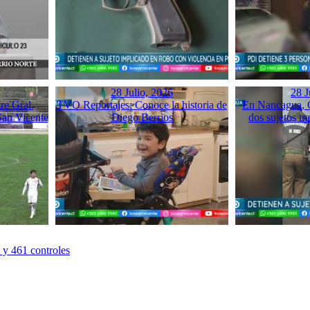
28 Julio, 2026
28 J
re Gral.
TVO Reportajes: Conoce la historia de
En Nancagua, C
San Vicente
Diego Berrios
dos sujetos tr
 y 461 controles