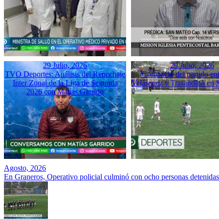
29 Julio, 2026
29 Julio, 2026
TVO Deportes: Análisis del Repechaje
Compacto del partido ent
Inter Zonal de la Liga de Segunda
Velásquez y Trasandino en 
2026 con Matías Garrido
Agosto, 2026
En Graneros, Operativo policial culminó con ocho personas detenidas