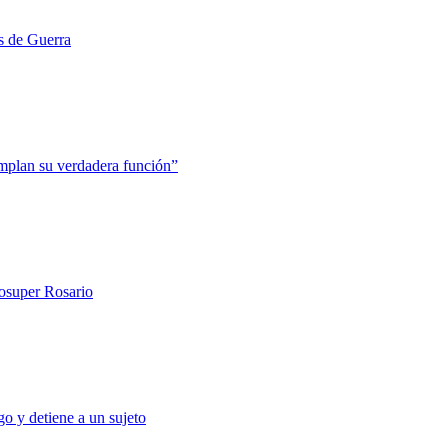
s de Guerra
mplan su verdadera función”
rosuper Rosario
o y detiene a un sujeto