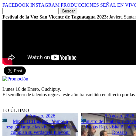
FACEBOOK
INSTAGRAM
PRODUCCIONES
SEÑAL EN VIV
Buscar
por:
Festival de la Voz San Vicente de Taguatagua 2023:
Javiera Santa
Lunes 16 de Enero, Cuchipuy.
El semillero de talentos regresa este año transmitido en directo por la
LO ÚLTIMO
6 Agosto, 2026
5 Agosto, 2026
Minvu O’Higgins: “Vamos a
Ministro del Trabajo y Previ
resguardar que las viviendas sociales
Tomás Rau, visita Planta 
cumplan su verdadera función”
Rosario