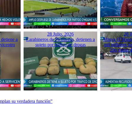
28 Julio, 2026
28 J
detiene a
Carabineros de Pichilemu, detienen a
Minvu O’Higgin
rvicentro
sujeto por tráfico de drogas
mil millones los
2do tramo 
mplan su verdadera función”