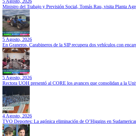
5 Agosto, 2026
Ministro del Trabajo y Previsión Social, Tomás Rau, visita Planta Ag
5 Agosto, 2026
En Graneros, Carabineros de la SIP recupera dos vehículos con encarg
5 Agosto, 2026
Rectora UOH presentó al CORE los avances que consolidan a la Unive
4 Agosto, 2026
TVO Deportes: La agónica eliminación de O’Higgins en Sudamerican