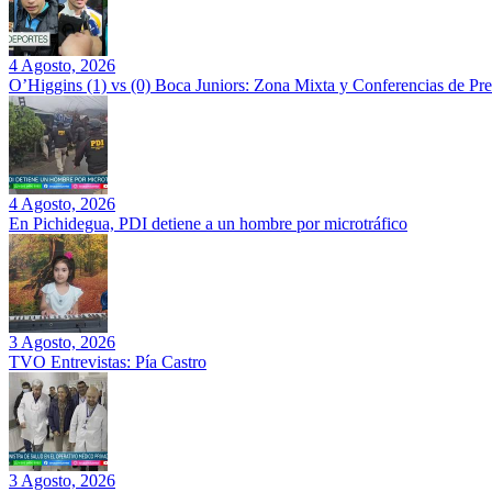
4 Agosto, 2026
O’Higgins (1) vs (0) Boca Juniors: Zona Mixta y Conferencias de Pr
4 Agosto, 2026
En Pichidegua, PDI detiene a un hombre por microtráfico
3 Agosto, 2026
TVO Entrevistas: Pía Castro
3 Agosto, 2026