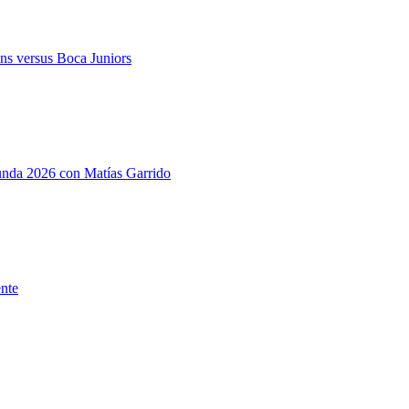
ns versus Boca Juniors
gunda 2026 con Matías Garrido
ente