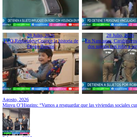
28 Julio, 2026
28 Julio, 2026
TVO Reportajes: Conoce la historia de
En Nancagua, Carabineros 
Diego Berrios
dos sujetos tras robo a se
Agosto, 2026
Minvu O’Higgins: “Vamos a resguardar que las viviendas sociales cu