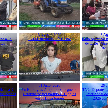
3 Agosto, 2026
3 Ag
ene a un
TVO Entrevistas: Pía Castro
Gran operativo 
fico
de Chile “Más 
ben
31 Julio, 2026
29 J
iene a 3
En Rancagua, Amplio despliegue de
TVO Deportes: A
ntos hechos
Carabineros por partido O’Higgins
Inter Zonal d
versus Boca Juniors
2026 con 