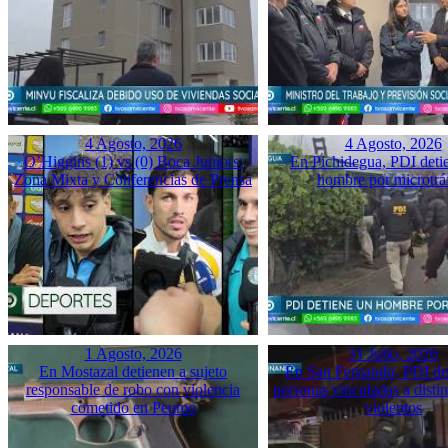
4 Agosto, 2026
4 Agosto, 2026
O’Higgins (1) vs (0) Boca Juniors:
En Pichidegua, PDI deti
Zona Mixta y Conferencias de Prensa
hombre por microtrá
1 Agosto, 2026
31 Julio, 2026
En Mostazal detienen a sujeto
En San Fernando, PDI det
responsable de robo con violencia
personas vinculadas a disti
cometido en Peumo
violentos