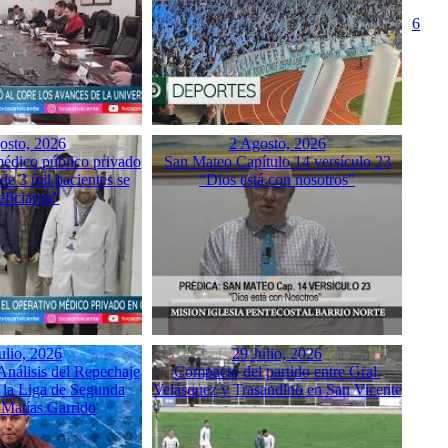
6
osto, 2026
2 Agosto, 2026
médico público privado
San Mateo Capítulo 14 versículo 23
de 3 mil pacientes se
“Dios está con nosotros”
eficiaron”
ulio, 2026
29 Julio, 2026
nálisis del Repechaje
Compacto del partido entre Gral.
e la Liga de Segunda
Velásquez y Trasandino en San Vicente
Matías Garrido