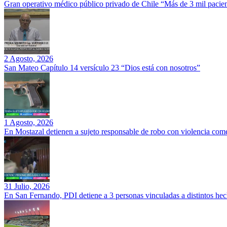
Gran operativo médico público privado de Chile “Más de 3 mil pacien
2 Agosto, 2026
San Mateo Capítulo 14 versículo 23 “Dios está con nosotros”
1 Agosto, 2026
En Mostazal detienen a sujeto responsable de robo con violencia co
31 Julio, 2026
En San Fernando, PDI detiene a 3 personas vinculadas a distintos hec