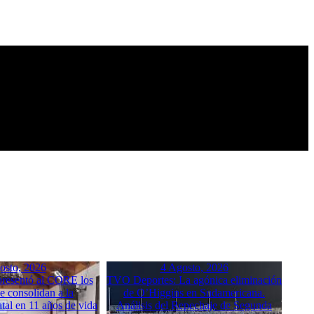
osto, 2026
4 Agosto, 2026
resentó al CORE los
TVO Deportes: La agónica eliminación
e consolidan a la
de O’Higgins en Sudamericana.
tal en 11 años de vida
Análisis del Repechaje de Segunda