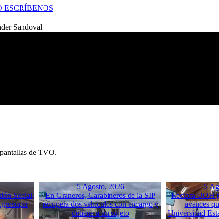
O
ESCRÍBENOS
nder Sandoval
s pantallas de TVO.
5 Agosto, 2026
5 Ag
sión Social,
En Graneros, Carabineros de la SIP
Rectora UOH p
Agrosuper
recupera dos vehículos con encargo y
avances qu
detiene a un sujeto
Universidad Esta