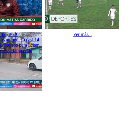
ulio, 2026
Ver más...
s aumenta a casi 14
 recursos para licitar
de Av. Baquedano