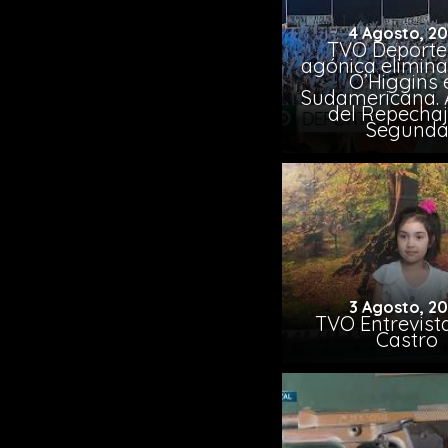
4 Agosto, 2
TVO Deportes
agónica elimina
O’Higgins 
Sudamericana. A
del Repechaj
Segund
3 Agosto, 2
TVO Entrevista
Castro