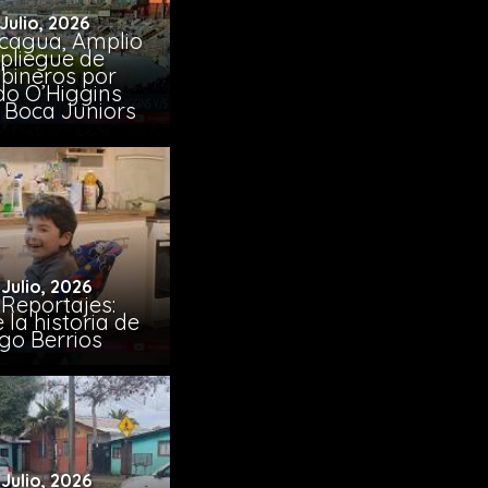
 Julio, 2026
cagua, Amplio
pliegue de
bineros por
do O’Higgins
 Boca Juniors
 Julio, 2026
Reportajes:
la historia de
go Berrios
 Julio, 2026