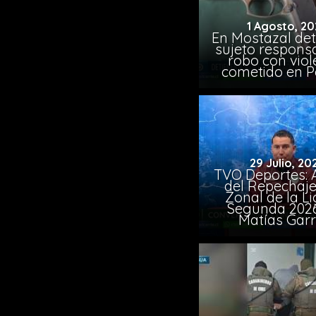
1 Agosto, 20
En Mostazal det
sujeto respons
robo con viol
cometido en 
29 Julio, 20
TVO Deportes: A
del Repechaje
Zonal de la L
Segunda 202
Matías Garr