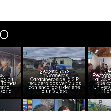
MO
5 Agosto, 2026
5 A
En Graneros,
Rectora
026
abajo y
Carabineros de la SIP
al COR
l, Tomás
recupera dos vehículos
que co
lanta
con encargo y detiene
Univers
sario
a un sujeto
11 a