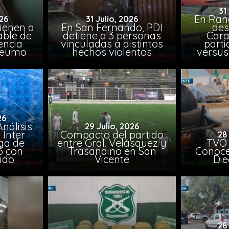
31
En Ran
26
31 Julio, 2026
ienen a
En San Fernando, PDI
des
able de
detiene a 3 personas
Cara
encia
vinculadas a distintos
parti
Peumo
hechos violentos
versus
26
nálisis
29 Julio, 2026
 Inter
Compacto del partido
28
iga de
entre Gral. Velásquez y
TVO 
6 con
Trasandino en San
Conoce 
ido
Vicente
Die
28