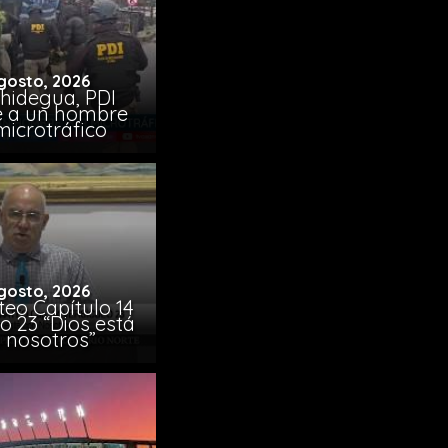
gosto, 2026
chidegua, PDI
e a un hombre
microtráfico
gosto, 2026
eo Capítulo 14
o 23 “Dios está
 nosotros”