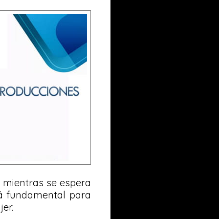
 mientras se espera
rá fundamental para
er.