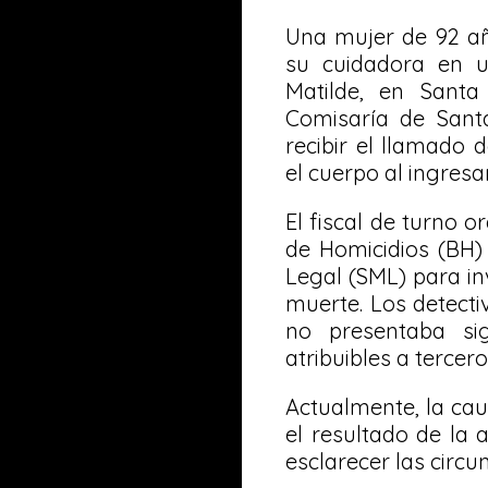
Una mujer de 92 añ
su cuidadora en u
Matilde, en Santa
Comisaría de Santa
recibir el llamado 
el cuerpo al ingresa
El fiscal de turno 
de Homicidios (BH) 
Legal (SML) para in
muerte. Los detect
no presentaba sig
atribuibles a tercero
Actualmente, la ca
el resultado de la
esclarecer las circ