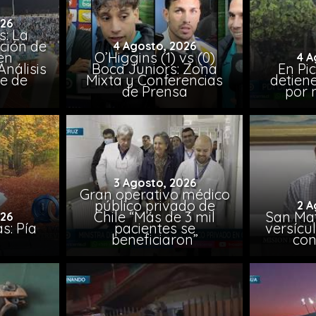
026
: La
ción de
4 Agosto, 2026
en
O’Higgins (1) vs (0)
4 A
nálisis
Boca Juniors: Zona
En Pi
e de
Mixta y Conferencias
detien
a
de Prensa
por 
3 Agosto, 2026
Gran operativo médico
público privado de
2 A
Chile “Más de 3 mil
San Mat
026
s: Pía
pacientes se
versícul
beneficiaron”
con