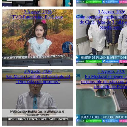
3 Agosto, 2026
3 Agosto, 2026
TVO Entrevistas: Pía Castro
Gran operativo médico públ
de Chile “Más de 3 mil pac
beneficiaron”
2 Agosto, 2026
1 Agosto, 2026
San Mateo Capítulo 14 versículo 23
En Mostazal detienen a
“Dios está con nosotros”
responsable de robo con 
cometido en Peu