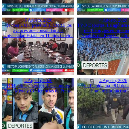
5 Agosto, 2026
4 Agosto, 2026
Rectora UOH presentó al CORE los
TVO Deportes: La agónica 
avances que consolidan a la
de O’Higgins en Sudame
Universidad Estatal en 11 años de vida
Análisis del Repechaje d
4 Agosto, 2026
4 Agosto, 2026
O’Higgins (1) vs (0) Boca Juniors:
En Pichidegua, PDI deti
Zona Mixta y Conferencias de Prensa
hombre por microtrá