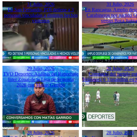
31 Julio, 2026
31 Julio, 2026
En San Fernando, PDI detiene a 3
En Rancagua, Amplio desp
personas vinculadas a distintos hechos
Carabineros por partido 
violentos
versus Boca Junio
29 Julio, 2026
29 Julio, 2026
TVO Deportes: Análisis del Repechaje
Compacto del partido ent
Inter Zonal de la Liga de Segunda
Velásquez y Trasandino en 
2026 con Matías Garrido
28 Julio, 2026
28 Julio, 2026