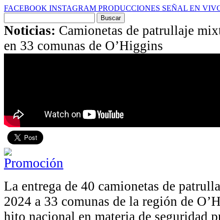
FACEBOOK
INSTAGRAM
PRODUCCIONES
SEÑAL EN VIV
Buscar
por:
Noticias:
Camionetas de patrullaje mixt
en 33 comunas de O’Higgins
La entrega de 40 camionetas de patrull
2024 a 33 comunas de la región de O’H
hito nacional en materia de seguridad p