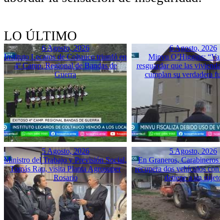
LO ÚLTIMO
6 Agosto, 2026
6 Agosto, 2026
Instituto Lecaros de Coltauco triunfó en
Minvu O’Higgins: “Va
4º Camp. Regional de Bandas de
resguardar que las vivienda
Guerra
cumplan su verdadera f
5 Agosto, 2026
5 Agosto, 2026
Ministro del Trabajo y Previsión Social,
En Graneros, Carabineros 
Tomás Rau, visita Planta Agrosuper
recupera dos vehículos con
Rosario
detiene a un sujet