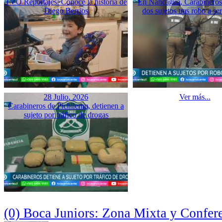
TVO Reportajes: Conoce la historia de
En Nancagua, Carabineros 
Diego Berrios
dos sujetos tras robo a se
28 Julio, 2026
Ver más...
Carabineros de Pichilemu, detienen a
sujeto por tráfico de drogas
(0) Boca Juniors: Zona Mixta y Confer