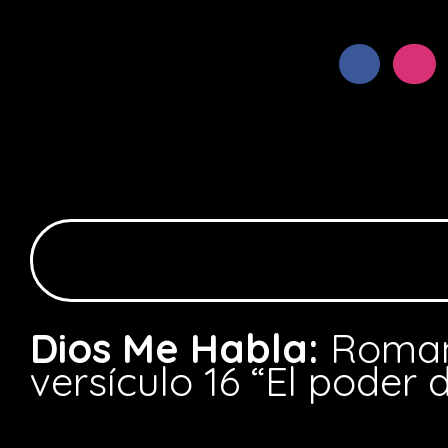
Dios Me Habla:
Roman
versículo 16 “El poder 