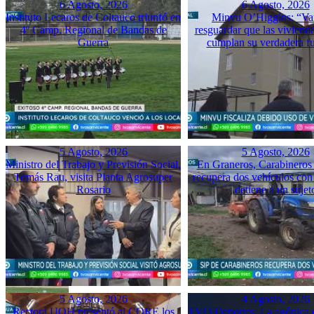
6 Agosto, 2026
6 Agosto, 2026
Instituto Lecaros de Coltauco triunfó en
Minvu O’Higgins: “Va
4º Camp. Regional de Bandas de
resguardar que las vivienda
Guerra
cumplan su verdadera f
5 Agosto, 2026
5 Agosto, 2026
Ministro del Trabajo y Previsión Social,
En Graneros, Carabineros 
Tomás Rau, visita Planta Agrosuper
recupera dos vehículos con
Rosario
detiene a un sujet
5 Agosto, 2026
4 Agosto, 2026
Rectora UOH presentó al CORE los
TVO Deportes: La agónica 