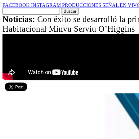
FACEBOOK
INSTAGRAM
PRODUCCIONES
SEÑAL EN VIV
Buscar
por:
Noticias:
Con éxito se desarrolló la pri
Habitacional Minvu Serviu O’Higgins