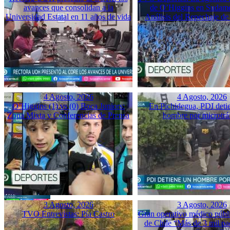
avances que consolidan a la
de O’Higgins en Sudame
Universidad Estatal en 11 años de vida
Análisis del Repechaje d
4 Agosto, 2026
4 Agosto, 2026
O’Higgins (1) vs (0) Boca Juniors:
En Pichidegua, PDI deti
Zona Mixta y Conferencias de Prensa
hombre por microtrá
3 Agosto, 2026
3 Agosto, 2026
TVO Entrevistas: Pía Castro
Gran operativo médico públ
de Chile “Más de 3 mil pac