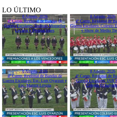
LO ÚLTIMO
8 Agosto, 2026
8 Agosto, 2026
4º Camp. Regional de Bandas de
4º Camp. Regional de B
Guerra Escolares: Instituto Monseñor
Guerra Escolares: Colegio El
Lecaros y Premiaciones
y Show de Medio Ti
8 Agosto, 2026
8 Agosto, 2026
4º Camp. Regional de Bandas de
4º Camp. Regional de B
Guerra Escolares: Esc. Luis Oyarzun y
Guerra Escolares: JAB 
Esc. Margot Loyola
Colegio El Salvad