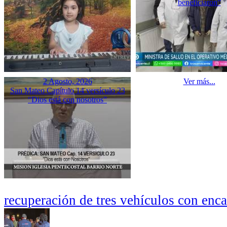
beneficiaron”
2 Agosto, 2026
Ver más...
San Mateo Capítulo 14 versículo 23
“Dios está con nosotros”
recuperación de tres vehículos con enc