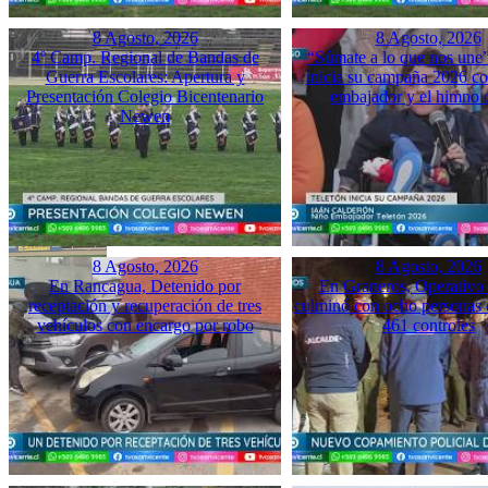
8 Agosto, 2026
8 Agosto, 2026
4º Camp. Regional de Bandas de
“Súmate a lo que nos une”
Guerra Escolares: Apertura y
inicia su campaña 2026 co
Presentación Colegio Bicentenario
embajador y el himno o
Newen
8 Agosto, 2026
8 Agosto, 2026
En Rancagua, Detenido por
En Graneros, Operativo 
receptación y recuperación de tres
culminó con ocho personas 
vehículos con encargo por robo
461 controles