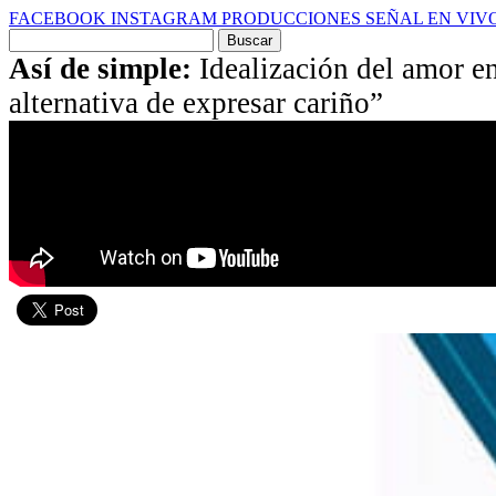
FACEBOOK
INSTAGRAM
PRODUCCIONES
SEÑAL EN VIV
Buscar
por:
Así de simple:
Idealización del amor en
alternativa de expresar cariño”