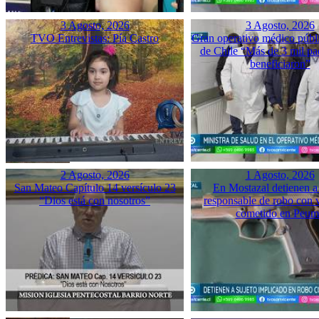
3 Agosto, 2026
3 Agosto, 2026
TVO Entrevistas: Pía Castro
Gran operativo médico públ
de Chile “Más de 3 mil pac
beneficiaron”
2 Agosto, 2026
1 Agosto, 2026
San Mateo Capítulo 14 versículo 23
En Mostazal detienen a
“Dios está con nosotros”
responsable de robo con 
cometido en Peu