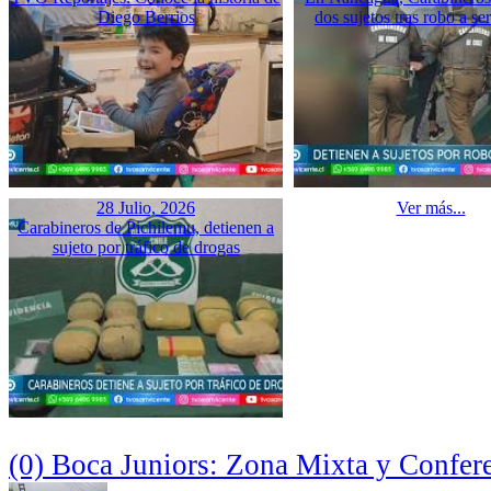
Diego Berrios
dos sujetos tras robo a se
28 Julio, 2026
Ver más...
Carabineros de Pichilemu, detienen a
sujeto por tráfico de drogas
(0) Boca Juniors: Zona Mixta y Confer