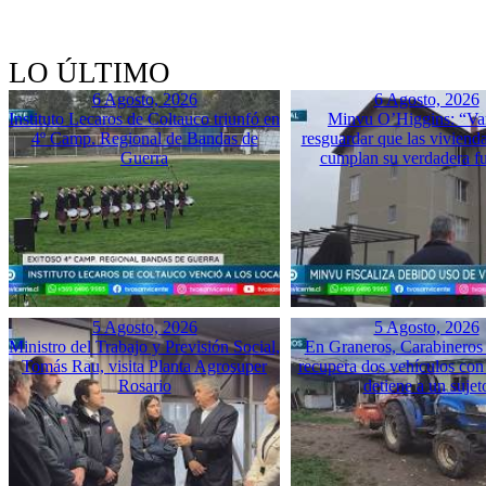
LO ÚLTIMO
6 Agosto, 2026
6 Agosto, 2026
Instituto Lecaros de Coltauco triunfó en
Minvu O’Higgins: “Va
4º Camp. Regional de Bandas de
resguardar que las vivienda
Guerra
cumplan su verdadera f
5 Agosto, 2026
5 Agosto, 2026
Ministro del Trabajo y Previsión Social,
En Graneros, Carabineros 
Tomás Rau, visita Planta Agrosuper
recupera dos vehículos con
Rosario
detiene a un sujet