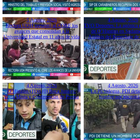
5 Agosto, 2026
4 Agosto, 2026
Rectora UOH presentó al CORE los
TVO Deportes: La agónica 
avances que consolidan a la
de O’Higgins en Sudame
Universidad Estatal en 11 años de vida
Análisis del Repechaje d
4 Agosto, 2026
4 Agosto, 2026
O’Higgins (1) vs (0) Boca Juniors:
En Pichidegua, PDI deti
Zona Mixta y Conferencias de Prensa
hombre por microtrá