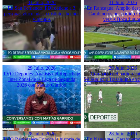
31 Julio, 2026
31 Julio, 2026
En San Fernando, PDI detiene a 3
En Rancagua, Amplio desp
personas vinculadas a distintos hechos
Carabineros por partido 
violentos
versus Boca Junio
29 Julio, 2026
29 Julio, 2026
TVO Deportes: Análisis del Repechaje
Compacto del partido ent
Inter Zonal de la Liga de Segunda
Velásquez y Trasandino en 
2026 con Matías Garrido
28 Julio, 2026
28 Julio, 2026
TVO Reportajes: Conoce la historia de
En Nancagua, Carabineros 