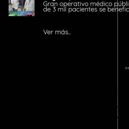
Gran operativo médico públi
de 3 mil pacientes se benefi
Ver más...
c
Notice
: fwrite(): Write of 618 bytes fa
quota exceeded in
/home/tvosanvi/publ
content/plugins/wordfence/vendor/wo
waf/src/lib/storage/file.php
on line
42