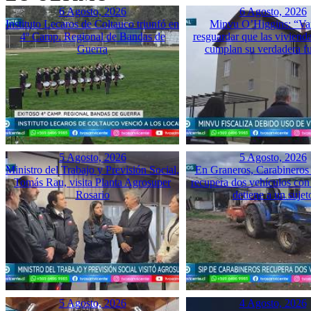
6 Agosto, 2026
6 Agosto, 2026
Instituto Lecaros de Coltauco triunfó en
Minvu O’Higgins: “Va
4º Camp. Regional de Bandas de
resguardar que las vivienda
Guerra
cumplan su verdadera f
5 Agosto, 2026
5 Agosto, 2026
Ministro del Trabajo y Previsión Social,
En Graneros, Carabineros 
Tomás Rau, visita Planta Agrosuper
recupera dos vehículos con
Rosario
detiene a un sujet
5 Agosto, 2026
4 Agosto, 2026