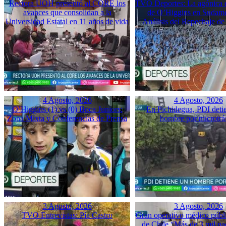
Rectora UOH presentó al CORE los
TVO Deportes: La agónica 
avances que consolidan a la
de O’Higgins en Sudame
Universidad Estatal en 11 años de vida
Análisis del Repechaje d
4 Agosto, 2026
4 Agosto, 2026
O’Higgins (1) vs (0) Boca Juniors:
En Pichidegua, PDI deti
Zona Mixta y Conferencias de Prensa
hombre por microtrá
3 Agosto, 2026
3 Agosto, 2026
TVO Entrevistas: Pía Castro
Gran operativo médico públ
de Chile “Más de 3 mil pac