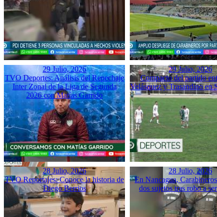
29 Julio, 2026
29 Julio, 2026
TVO Deportes: Análisis del Repechaje
Compacto del partido ent
Inter Zonal de la Liga de Segunda
Velásquez y Trasandino en 
2026 con Matías Garrido
28 Julio, 2026
28 Julio, 2026
TVO Reportajes: Conoce la historia de
En Nancagua, Carabineros 
Diego Berrios
dos sujetos tras robo a se