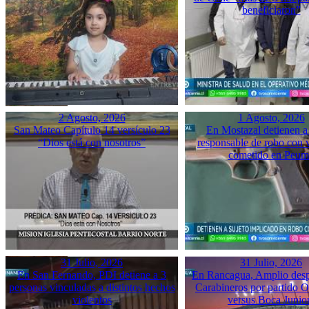
beneficiaron”
2 Agosto, 2026
1 Agosto, 2026
San Mateo Capítulo 14 versículo 23
En Mostazal detienen a
“Dios está con nosotros”
responsable de robo con 
cometido en Peu
31 Julio, 2026
31 Julio, 2026
En San Fernando, PDI detiene a 3
En Rancagua, Amplio desp
personas vinculadas a distintos hechos
Carabineros por partido 
violentos
versus Boca Junio