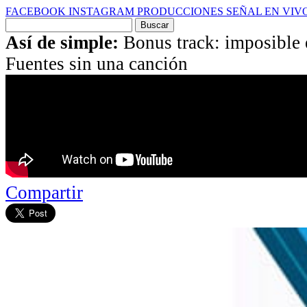
FACEBOOK
INSTAGRAM
PRODUCCIONES
SEÑAL EN VIV
Buscar
por:
Así de simple:
Bonus track: imposible 
Fuentes sin una canción
Compartir