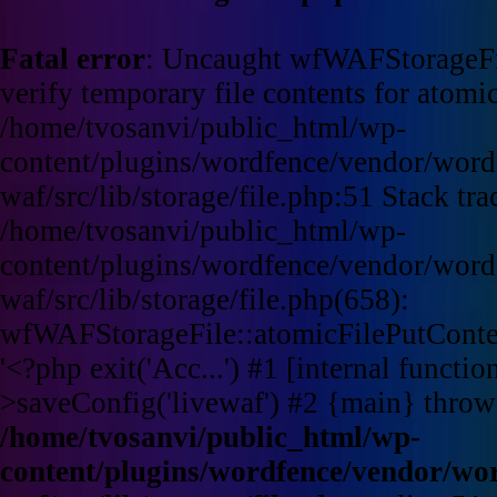
Fatal error
: Uncaught wfWAFStorageFi
verify temporary file contents for atomic
/home/tvosanvi/public_html/wp-
content/plugins/wordfence/vendor/word
waf/src/lib/storage/file.php:51 Stack tra
/home/tvosanvi/public_html/wp-
content/plugins/wordfence/vendor/word
waf/src/lib/storage/file.php(658):
wfWAFStorageFile::atomicFilePutContent
'<?php exit('Acc...') #1 [internal funct
>saveConfig('livewaf') #2 {main} throw
/home/tvosanvi/public_html/wp-
content/plugins/wordfence/vendor/wo