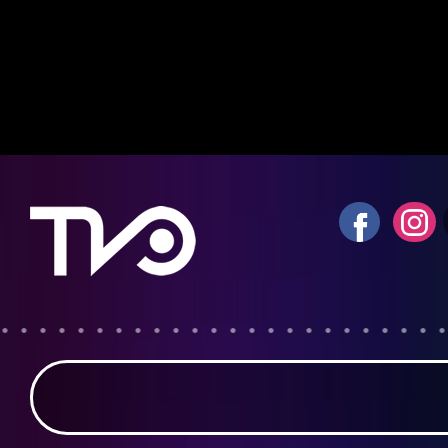
Notice
: fwrite(): Write of 618 bytes fa
quota exceeded in
/home/tvosanvi/publ
content/plugins/wordfence/vendor/wo
waf/src/lib/storage/file.php
on line
42