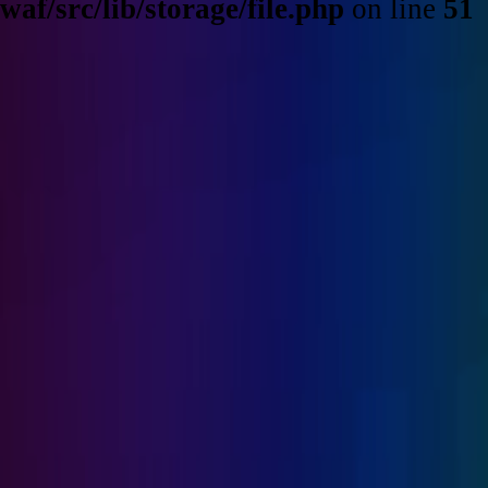
waf/src/lib/storage/file.php
on line
51