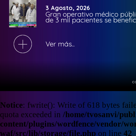
3 Agosto, 2026
Gran operativo médico públi
de 3 mil pacientes se benefi
Ver más...
c
Notice
: fwrite(): Write of 618 bytes fa
quota exceeded in
/home/tvosanvi/publ
content/plugins/wordfence/vendor/wo
waf/src/lib/storage/file.php
on line
42