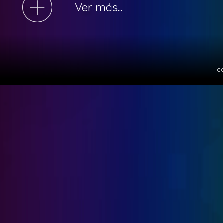
Ver más...
c