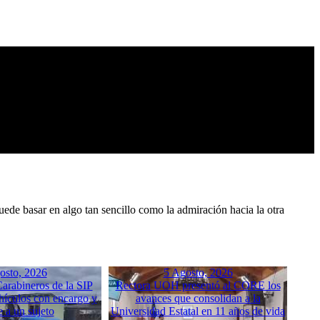
uede basar en algo tan sencillo como la admiración hacia la otra
osto, 2026
5 Agosto, 2026
arabineros de la SIP
Rectora UOH presentó al CORE los
hículos con encargo y
avances que consolidan a la
e a un sujeto
Universidad Estatal en 11 años de vida