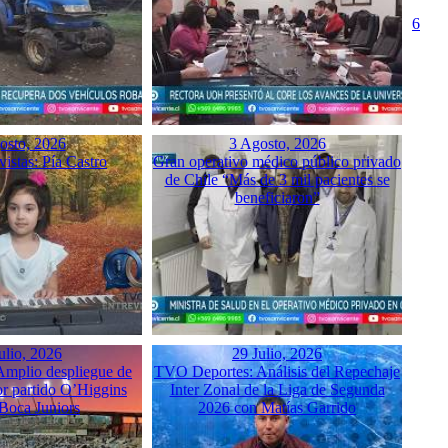
6
osto, 2026
3 Agosto, 2026
istas: Pía Castro
Gran operativo médico público privado
de Chile “Más de 3 mil pacientes se
beneficiaron”
ulio, 2026
29 Julio, 2026
mplio despliegue de
TVO Deportes: Análisis del Repechaje
or partido O’Higgins
Inter Zonal de la Liga de Segunda
 Boca Juniors
2026 con Matías Garrido