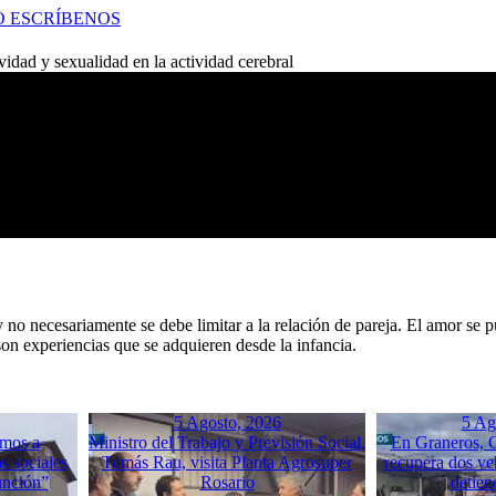
O
ESCRÍBENOS
ividad y sexualidad en la actividad cerebral
no necesariamente se debe limitar a la relación de pareja. El amor se p
on experiencias que se adquieren desde la infancia.
5 Agosto, 2026
5 Ag
mos a
Ministro del Trabajo y Previsión Social,
En Graneros, C
s sociales
Tomás Rau, visita Planta Agrosuper
recupera dos ve
unción”
Rosario
detien