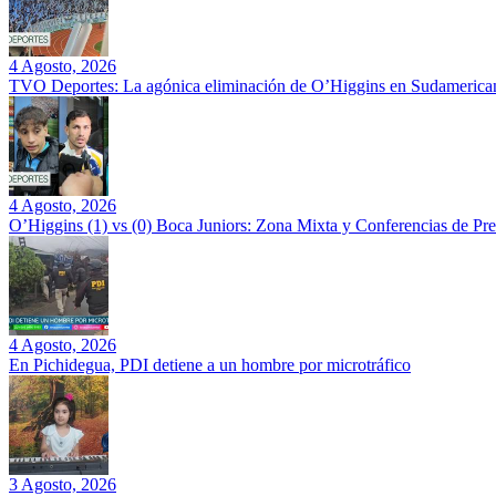
4 Agosto, 2026
TVO Deportes: La agónica eliminación de O’Higgins en Sudamerican
4 Agosto, 2026
O’Higgins (1) vs (0) Boca Juniors: Zona Mixta y Conferencias de Pr
4 Agosto, 2026
En Pichidegua, PDI detiene a un hombre por microtráfico
3 Agosto, 2026