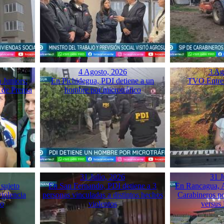
4 Agosto, 2026
3 Ag
 Juniors:
En Pichidegua, PDI detiene a un
TVO Entrev
 de Prensa
hombre por microtráfico
31 Julio, 2026
31 J
 sujeto
En San Fernando, PDI detiene a 3
En Rancagua, A
violencia
personas vinculadas a distintos hechos
Carabineros p
mo
violentos
versus