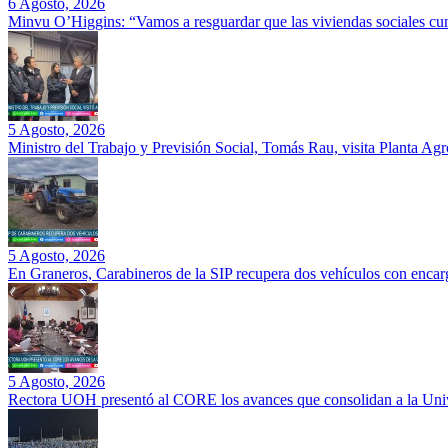
6 Agosto, 2026
Minvu O’Higgins: “Vamos a resguardar que las viviendas sociales cu
5 Agosto, 2026
Ministro del Trabajo y Previsión Social, Tomás Rau, visita Planta Ag
5 Agosto, 2026
En Graneros, Carabineros de la SIP recupera dos vehículos con encarg
5 Agosto, 2026
Rectora UOH presentó al CORE los avances que consolidan a la Unive