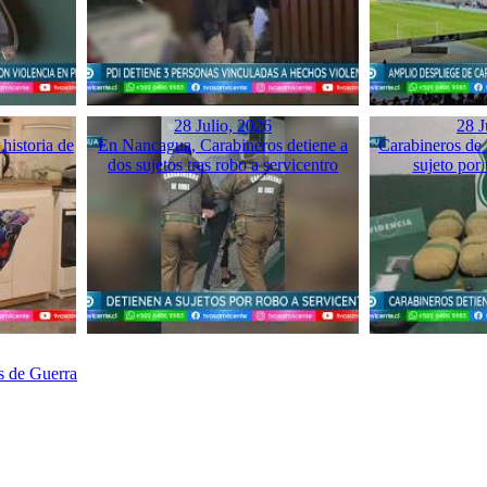
28 Julio, 2026
28 J
historia de
En Nancagua, Carabineros detiene a
Carabineros de 
dos sujetos tras robo a servicentro
sujeto por 
s de Guerra