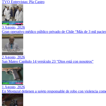
TVO Entrevistas: Pía Castro
3 Agosto, 2026
Gran operativo médico público privado de Chile “Más de 3 mil pacien
2 Agosto, 2026
San Mateo Capítulo 14 versículo 23 “Dios está con nosotros”
1 Agosto, 2026
En Mostazal detienen a sujeto responsable de robo con violencia co