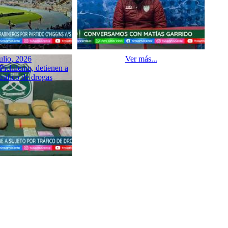
ulio, 2026
Ver más...
Pichilemu, detienen a
tráfico de drogas