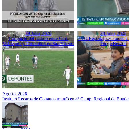
29 Julio, 2026
28 Julio, 2026
Compacto del partido entre Gral.
TVO Reportajes: Conoce la 
Velásquez y Trasandino en San Vicente
Diego Berrios
Agosto, 2026
Instituto Lecaros de Coltauco triunfó en 4º Camp. Regional de Banda