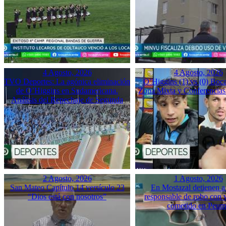
4 Agosto, 2026
4 Agosto, 2026
TVO Deportes: La agónica eliminación
O’Higgins (1) vs (0) Boca
de O’Higgins en Sudamericana.
Zona Mixta y Conferencias
Análisis del Repechaje de Segunda
2 Agosto, 2026
1 Agosto, 2026
San Mateo Capítulo 14 versículo 23
En Mostazal detienen a
“Dios está con nosotros”
responsable de robo con 
cometido en Peu