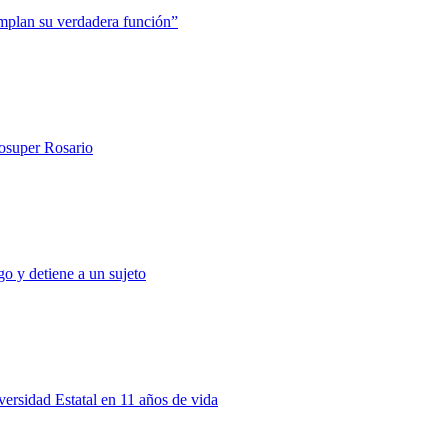
mplan su verdadera función”
rosuper Rosario
o y detiene a un sujeto
rsidad Estatal en 11 años de vida