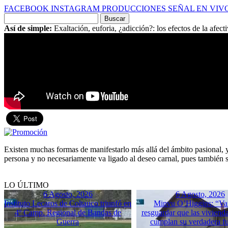
FACEBOOK
INSTAGRAM
PRODUCCIONES
SEÑAL EN VIV
Buscar
por:
Así de simple:
Exaltación, euforia, ¿adicción?: los efectos de la afect
Existen muchas formas de manifestarlo más allá del ámbito pasional, y 
persona y no necesariamente va ligado al deseo carnal, pues también s
LO ÚLTIMO
6 Agosto, 2026
6 Agosto, 2026
Instituto Lecaros de Coltauco triunfó en
Minvu O’Higgins: “Va
4º Camp. Regional de Bandas de
resguardar que las vivienda
Guerra
cumplan su verdadera f